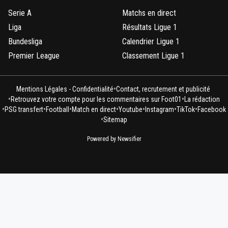
Serie A
Matchs en direct
Liga
Résultats Ligue 1
Bundesliga
Calendrier Ligue 1
Premier League
Classement Ligue 1
•
Mentions Légales - Confidentialité
Contact, recrutement et publicité
•
•
Retrouvez votre compte pour les commentaires sur Foot01
La rédaction
•
•
•
•
•
•
•
PSG transfert
Football
Match en direct
Youtube
Instagram
TikTok
Facebook
•
Sitemap
Powered by Newsifier