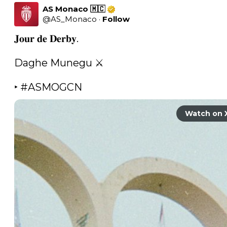
AS Monaco 🇲🇨
@
AS_Monaco
·
Follow
𝐉𝐨𝐮𝐫 𝐝𝐞 𝐃𝐞𝐫𝐛𝐲.

Daghe Munegu ⚔️

‣ 
#ASMOGCN
Watch on 