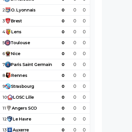
2
O
.
Lyonnais
0
0
0
0
0
0
3
Brest
0
0
0
0
0
0
4
Lens
0
0
0
0
0
0
5
Toulouse
0
0
0
0
0
0
6
Nice
0
0
0
0
0
0
7
Paris
Saint
Germain
0
0
0
0
0
0
8
Rennes
0
0
0
0
0
0
9
Strasbourg
0
0
0
0
0
0
10
LOSC
Lille
0
0
0
0
0
0
11
Angers
SCO
0
0
0
0
0
0
12
Le
Havre
0
0
0
0
0
0
13
Auxerre
0
0
0
0
0
0