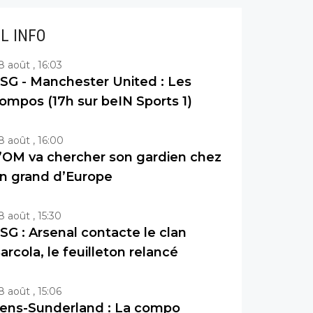
IL INFO
8 août , 16:03
SG - Manchester United : Les
ompos (17h sur beIN Sports 1)
8 août , 16:00
’OM va chercher son gardien chez
n grand d’Europe
8 août , 15:30
SG : Arsenal contacte le clan
arcola, le feuilleton relancé
8 août , 15:06
ens-Sunderland : La compo