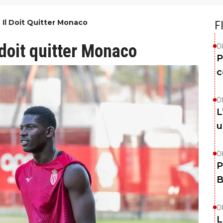
 Il Doit Quitter Monaco
F
 doit quitter Monaco
0
P
c
0
L
u
0
P
B
0
L