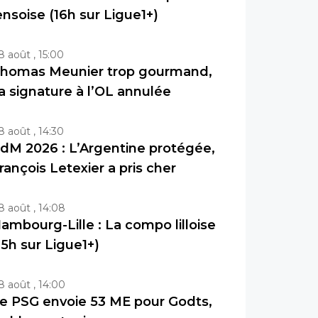
ensoise (16h sur Ligue1+)
8 août , 15:00
homas Meunier trop gourmand,
a signature à l’OL annulée
8 août , 14:30
dM 2026 : L’Argentine protégée,
rançois Letexier a pris cher
8 août , 14:08
ambourg-Lille : La compo lilloise
15h sur Ligue1+)
8 août , 14:00
e PSG envoie 53 ME pour Godts,