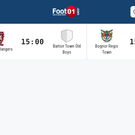
15:00
1
Barton Town Old
Bognor Regis
Rangers
Boys
Town