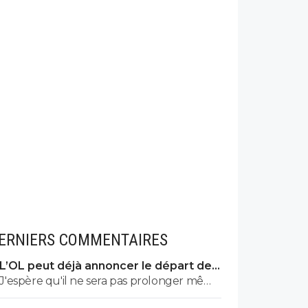
ERNIERS COMMENTAIRES
L’OL peut déjà annoncer le départ de
Fonseca
J'espère qu'il ne sera pas prolonger même
en cas de qualif en C1 cet été.