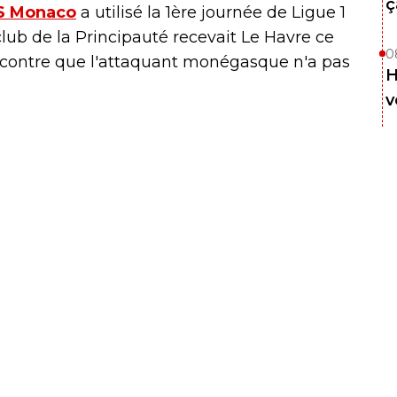
ç
AS Monaco
a utilisé la 1ère journée de Ligue 1
club de la Principauté recevait Le Havre ce
0
ncontre que l'attaquant monégasque n'a pas
H
v