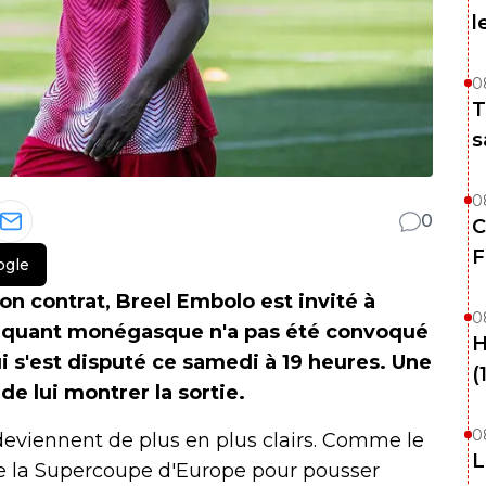
l
0
T
s
0
0
C
F
ogle
on contrat, Breel Embolo est invité à
0
ttaquant monégasque n'a pas été convoqué
H
i s'est disputé ce samedi à 19 heures. Une
(
e lui montrer la sortie.
0
deviennent de plus en plus clairs. Comme le
L
 de la Supercoupe d'Europe pour pousser