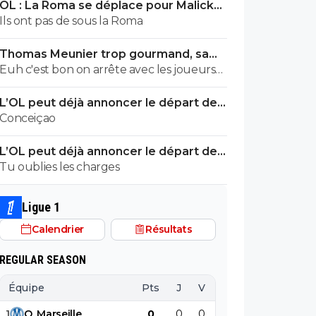
OL : La Roma se déplace pour Malick
Fofana
Ils ont pas de sous la Roma
Thomas Meunier trop gourmand, sa
signature à l’OL annulée
Euh c'est bon on arrête avec les joueurs
belges 🤣
L’OL peut déjà annoncer le départ de
Fonseca
Conceiçao
L’OL peut déjà annoncer le départ de
Fonseca
Tu oublies les charges
Ligue 1
Calendrier
Résultats
REGULAR SEASON
Équipe
Pts
J
V
N
D
BP
B
1
O
.
Marseille
0
0
0
0
0
0