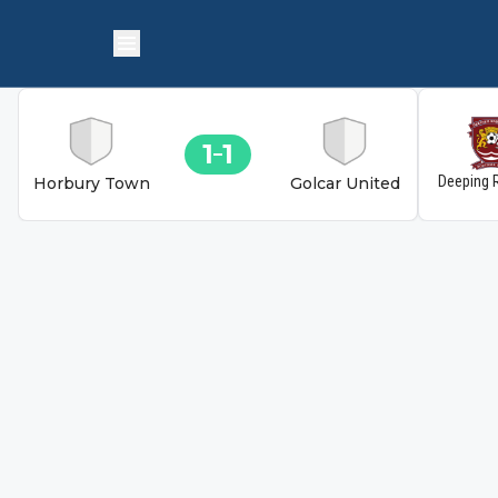
1
1
Deeping 
Horbury Town
Golcar United