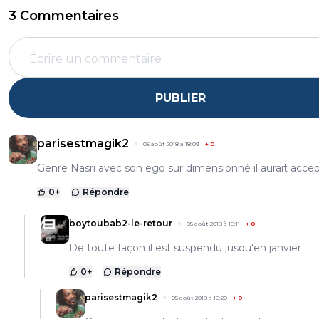
3 Commentaires
PUBLIER
parisestmagik2
05 août 2018 à 18:09
+
0
Genre Nasri avec son ego sur dimensionné il aurait acce
0
+
Répondre
boytoubab2-le-retour
05 août 2018 à 18:11
+
0
De toute façon il est suspendu jusqu'en janvier
0
+
Répondre
parisestmagik2
05 août 2018 à 18:20
+
0