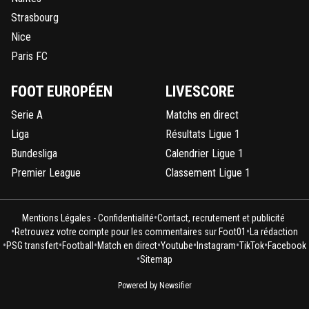
Strasbourg
Nice
Paris FC
FOOT EUROPÉEN
LIVESCORE
Serie A
Matchs en direct
Liga
Résultats Ligue 1
Bundesliga
Calendrier Ligue 1
Premier League
Classement Ligue 1
•
Mentions Légales - Confidentialité
Contact, recrutement et publicité
•
•
Retrouvez votre compte pour les commentaires sur Foot01
La rédaction
•
•
•
•
•
•
•
PSG transfert
Football
Match en direct
Youtube
Instagram
TikTok
Facebook
•
Sitemap
Powered by Newsifier