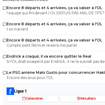
Encore 8 départs et 4 arrivées, ça va valser à l'OL
l equipe qui fini devant l OL DEPUIS PAS MAL DE TPS? lol. t
es tro malin toi
Encore 8 départs et 4 arrivées, ça va valser à l'OL
t es marrant
Encore 8 départs et 4 arrivées, ça va valser à l'OL
Compte petit Rémi et reviens me parler
Endrick a craqué, il va encore quitter le Real
Si l'OL était exaspéré par Endrick... il ne le suivrait pas de
près. Bref... Quand l'équipe sera complète... ce sera beaucoup
Le PSG amène Malo Gusto pour concurrencer Hak
mieux.
Encore des sous pour l’OL
Ligue 1
Calendrier
Résultats