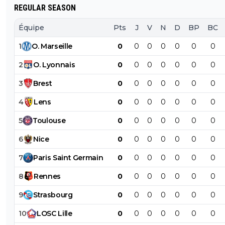
REGULAR SEASON
Équipe
Pts
J
V
N
D
BP
BC
1
O
.
Marseille
0
0
0
0
0
0
0
2
O
.
Lyonnais
0
0
0
0
0
0
0
3
Brest
0
0
0
0
0
0
0
4
Lens
0
0
0
0
0
0
0
5
Toulouse
0
0
0
0
0
0
0
6
Nice
0
0
0
0
0
0
0
7
Paris
Saint
Germain
0
0
0
0
0
0
0
8
Rennes
0
0
0
0
0
0
0
9
Strasbourg
0
0
0
0
0
0
0
10
LOSC
Lille
0
0
0
0
0
0
0