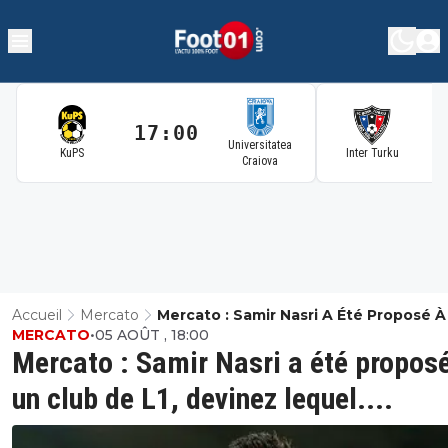
17:00
1
Universitatea
KuPS
Inter Turku
Craiova
Accueil
Mercato
Mercato : Samir Nasri A Été Proposé À
MERCATO
•
05 AOÛT , 18:00
Club De L1, Devinez Lequel....
Mercato : Samir Nasri a été propos
un club de L1, devinez lequel....