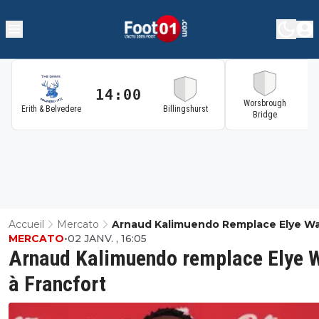
14:00
1
Worsbrough
Erith & Belvedere
Billingshurst
Bridge
Accueil
Mercato
Arnaud Kalimuendo Remplace Elye Wa
MERCATO
•
02 JANV. , 16:05
Francfort
Arnaud Kalimuendo remplace Elye 
à Francfort