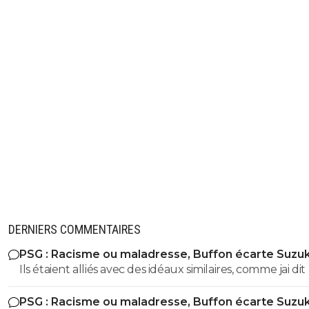
DERNIERS COMMENTAIRES
PSG : Racisme ou maladresse, Buffon écarte Suzuk
Ils étaient alliés avec des idéaux similaires, comme jai dit plus
bas cest pas parceque le nazisme a ete développé en
PSG : Racisme ou maladresse, Buffon écarte Suzuk
Allemagne quil n'était pas présent en Italie, meme bien