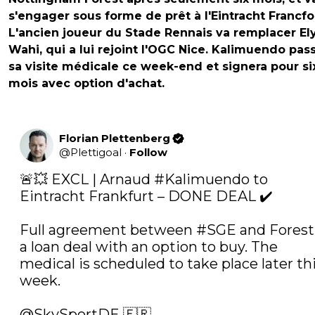
s'engager sous forme de prêt à l'Eintracht Francfor
L'ancien joueur du Stade Rennais va remplacer El
Wahi, qui a lui rejoint l'OGC Nice. Kalimuendo pas
sa visite médicale ce week-end et signera pour si
mois avec option d'achat.
Florian Plettenberg
@
Plettigoal
·
Follow
🚨💥 EXCL | Arnaud 
#Kalimuendo
 to 
Eintracht Frankfurt – DONE DEAL ✔️

Full agreement between 
#SGE
 and Forest
a loan deal with an option to buy. The 
medical is scheduled to take place later thi
week. 

@SkySportDE
 🇫🇷 