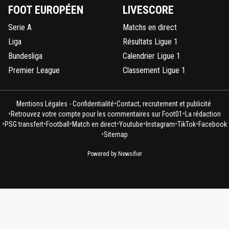
FOOT EUROPÉEN
LIVESCORE
Serie A
Matchs en direct
Liga
Résultats Ligue 1
Bundesliga
Calendrier Ligue 1
Premier League
Classement Ligue 1
•
Mentions Légales - Confidentialité
Contact, recrutement et publicité
•
•
Retrouvez votre compte pour les commentaires sur Foot01
La rédaction
•
•
•
•
•
•
•
PSG transfert
Football
Match en direct
Youtube
Instagram
TikTok
Facebook
•
Sitemap
Powered by Newsifier