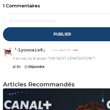
1 Commentaires
PUBLIER
「-𝙻𝚢𝚘𝚗𝚗𝚊𝚒𝚜®」
17 juin 2026 à 17:37
+
525
Il en est où le projet "OM NEXT GÉNÉRATION"?
0
+
Répondre
Articles Recommandés