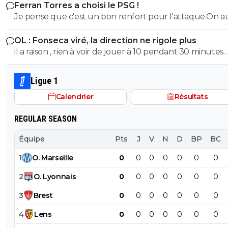
Ferran Torres a choisi le PSG !
joueurs absents.Mais ceux qui esperent avoir du temps
Je pense que c'est un bon renfort pour l'attaque.On a
jeu n'ont pas brillé
solutions d'axe comme avant avec DEmbelé et Ramos
OL : Fonseca viré, la direction ne rigole plus
il a raison , rien à voir de jouer à 10 pendant 30 minutes
quand ton soucis est de ne pas encaisser de but, ou de
à 10, 70 minutes et que tu dois marquer des buts
Ligue 1
Calendrier
Résultats
REGULAR SEASON
Équipe
Pts
J
V
N
D
BP
BC
1
O
.
Marseille
0
0
0
0
0
0
0
2
O
.
Lyonnais
0
0
0
0
0
0
0
3
Brest
0
0
0
0
0
0
0
4
Lens
0
0
0
0
0
0
0