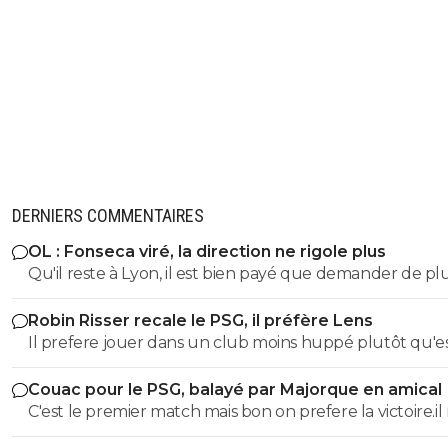
DERNIERS COMMENTAIRES
OL : Fonseca viré, la direction ne rigole plus
Qu'il reste à Lyon, il est bien payé que demander de pl
Robin Risser recale le PSG, il préfère Lens
Il prefere jouer dans un club moins huppé plutôt qu'e
de réussir dans un top club.C'est un choix
Couac pour le PSG, balayé par Majorque en amical
C'est le premier match mais bon on prefere la victoire.il
faut pas en faire tout un plat non plus vu le nombre d