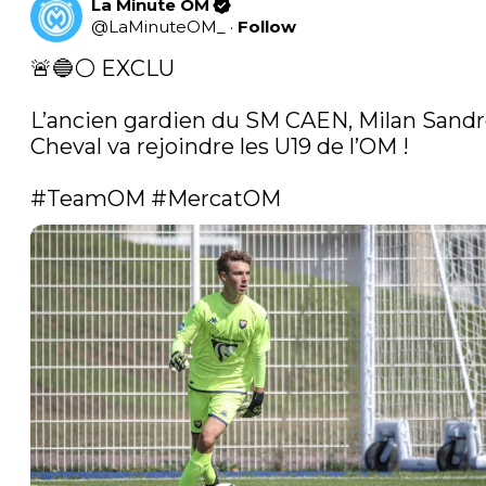
La Minute OM
@
LaMinuteOM_
·
Follow
🚨🔵⚪️ EXCLU 

L’ancien gardien du SM CAEN, Milan Sandr
Cheval va rejoindre les U19 de l’OM !

#TeamOM
#MercatOM