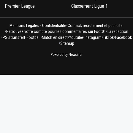
Premier League
Classement Ligue 1
•
Mentions Légales - Confidentialité
Contact, recrutement et publicité
•
•
Retrouvez votre compte pour les commentaires sur Foot01
La rédaction
•
•
•
•
•
•
•
PSG transfert
Football
Match en direct
Youtube
Instagram
TikTok
Facebook
•
Sitemap
Powered by Newsifier