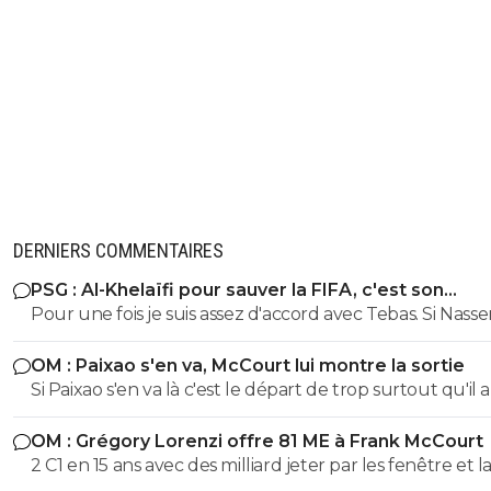
DERNIERS COMMENTAIRES
PSG : Al-Khelaïfi pour sauver la FIFA, c'est son
cauchemar
Pour une fois je suis assez d'accord avec Tebas. Si Nasse
devenait président de la FIFA il serait obligé de quitter 
OM : Paixao s'en va, McCourt lui montre la sortie
ses casquettes du PSG, à BeinSport, à la Ligue et ailleur
Si Paixao s'en va là c'est le départ de trop surtout qu'il a 
personnellement je n'ai pas envie que ce soit lui le no
une bonne préparation et a marqué lors des derniers 
président de la FIFA. Encore et toujours le Qatar.
OM : Grégory Lorenzi offre 81 ME à Frank McCourt
amicaux. De l'extrême on passe à un autre extrême.
2 C1 en 15 ans avec des milliard jeter par les fenêtre et la