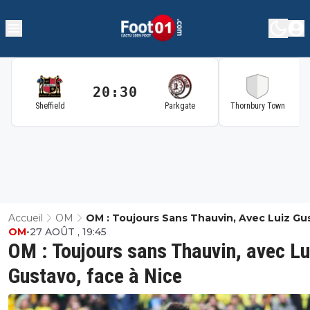
20:30
2
Sheffield
Parkgate
Thornbury Town
Accueil
OM
OM : Toujours Sans Thauvin, Avec Luiz Gu
OM
•
27 AOÛT , 19:45
Face À Nice
OM : Toujours sans Thauvin, avec Lu
Gustavo, face à Nice