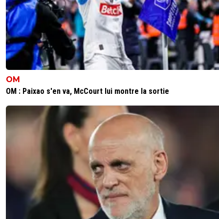
OM
OM : Paixao s'en va, McCourt lui montre la sortie