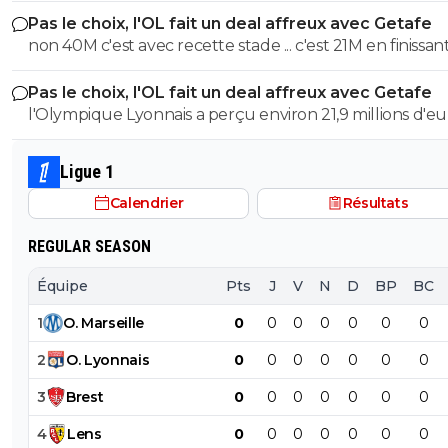
inter psg douteux, surtout que om psg c’est pas le m
Pas le choix, l'OL fait un deal affreux avec Getafe
budget donc incomparable vous êtes diriger par un éta
non 40M c'est avec recette stade ... c'est 21M en finissant
vous finisser tous le temps premier a cause de vôtre bu
et en sortant en 8eme alors que marseile c'est 53M jus
Pas le choix, l'OL fait un deal affreux avec Getafe
recette uefa
l'Olympique Lyonnais a perçu environ 21,9 millions d'eu
droits TV et de primes versés directement par l'UEFA e
finissant 1er des poules et en sortant en 8eme. contre 
Ligue 1
pour marseille en ldc en etant sortie direct Le montant des
Calendrier
Résultats
40M de 2025/2026 c'est avec la billetterie et recette st
REGULAR SEASON
Équipe
Pts
J
V
N
D
BP
BC
1
O
.
Marseille
0
0
0
0
0
0
0
2
O
.
Lyonnais
0
0
0
0
0
0
0
3
Brest
0
0
0
0
0
0
0
4
Lens
0
0
0
0
0
0
0