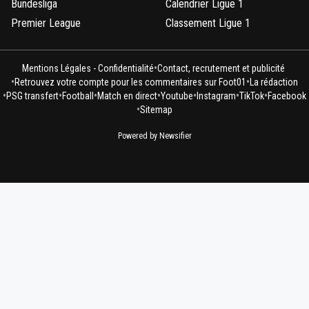
Bundesliga
Calendrier Ligue 1
Premier League
Classement Ligue 1
•
Mentions Légales - Confidentialité
Contact, recrutement et publicité
•
•
Retrouvez votre compte pour les commentaires sur Foot01
La rédaction
•
•
•
•
•
•
•
PSG transfert
Football
Match en direct
Youtube
Instagram
TikTok
Facebook
•
Sitemap
Powered by Newsifier