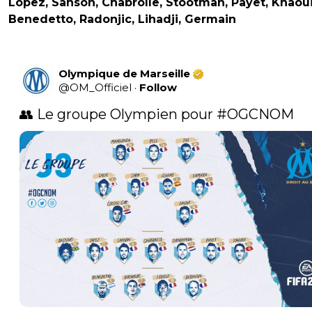
Lopez, Sanson, Chabrolle, Stootman, Payet, Khaoui
Benedetto, Radonjic, Lihadji, Germain
Olympique de Marseille
@
OM_Officiel
·
Follow
👥 Le groupe Olympien pour 
#OGCNOM