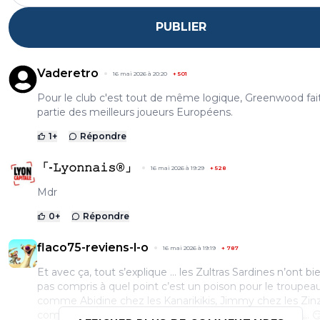
PUBLIER
Vaderetro
16 mai 2026 à 20:20
+
501
Pour le club c'est tout de même logique, Greenwood fai
partie des meilleurs joueurs Européens.
1
+
Répondre
「-𝙻𝚢𝚘𝚗𝚗𝚊𝚒𝚜®」
16 mai 2026 à 19:29
+
528
Mdr
0
+
Répondre
flaco75-reviens-l-o
16 mai 2026 à 19:19
+
787
Et avec ça, tout s’explique … les Zultras Sardines n’ont bie
pas compris à quel point c’est un poison pour le troupea
comme Abidine chez les Kanarikikis, Jimmy chez les Zinz
comme l’a été WahiWahou chez les Cheuteumis, etc… 