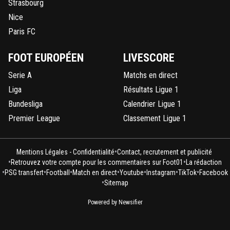
Strasbourg
Nice
Paris FC
FOOT EUROPÉEN
LIVESCORE
Serie A
Matchs en direct
Liga
Résultats Ligue 1
Bundesliga
Calendrier Ligue 1
Premier League
Classement Ligue 1
•
Mentions Légales - Confidentialité
Contact, recrutement et publicité
•
•
Retrouvez votre compte pour les commentaires sur Foot01
La rédaction
•
•
•
•
•
•
•
PSG transfert
Football
Match en direct
Youtube
Instagram
TikTok
Facebook
•
Sitemap
Powered by Newsifier