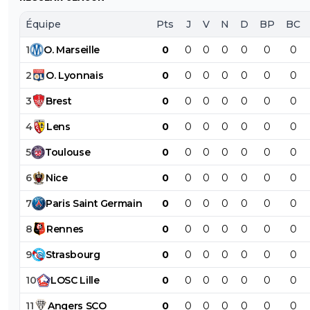
Équipe
Pts
J
V
N
D
BP
BC
1
O
.
Marseille
0
0
0
0
0
0
0
2
O
.
Lyonnais
0
0
0
0
0
0
0
3
Brest
0
0
0
0
0
0
0
4
Lens
0
0
0
0
0
0
0
5
Toulouse
0
0
0
0
0
0
0
6
Nice
0
0
0
0
0
0
0
7
Paris
Saint
Germain
0
0
0
0
0
0
0
8
Rennes
0
0
0
0
0
0
0
9
Strasbourg
0
0
0
0
0
0
0
10
LOSC
Lille
0
0
0
0
0
0
0
11
Angers
SCO
0
0
0
0
0
0
0