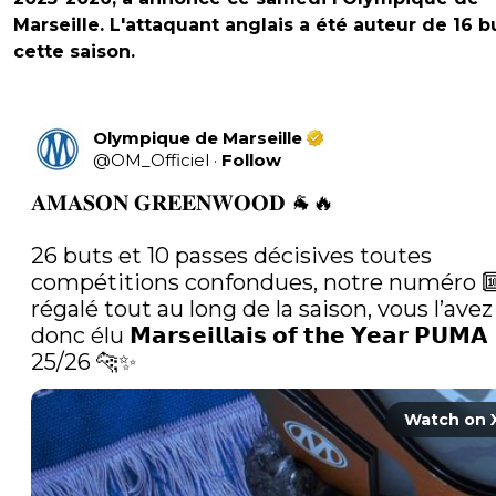
Marseille. L'attaquant anglais a été auteur de 16 b
cette saison.
Olympique de Marseille
@
OM_Officiel
·
Follow
𝐀𝐌𝐀𝐒𝐎𝐍 𝐆𝐑𝐄𝐄𝐍𝐖𝐎𝐎𝐃 🐐🔥

26 buts et 10 passes décisives toutes 
compétitions confondues, notre numéro 🔟
régalé tout au long de la saison, vous l’avez 
donc élu 𝗠𝗮𝗿𝘀𝗲𝗶𝗹𝗹𝗮𝗶𝘀 𝗼𝗳 𝘁𝗵𝗲 𝗬𝗲𝗮𝗿 𝗣𝗨𝗠𝗔 
25/26 🐆✨ 
Watch on 