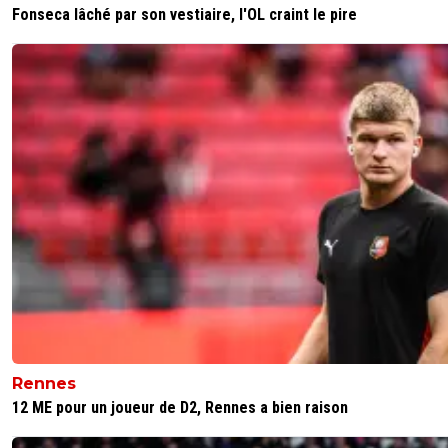
Fonseca lâché par son vestiaire, l'OL craint le pire
malheureusement oui....
0
+
Répondre
saammm
16 mai 2026 à 19:19
+
550
Normal quoi.
Greenwood grand attaquant !
👊⚽
1
+
Répondre
flaco75-reviens-l-o
16 mai 2026 à 19:20
+
787
Bah nan , justement, du poisson pour le troupeau 
🇧🇷🇵🇹🇫🇷🇺🇦
1
+
Répondre
Rennes
12 ME pour un joueur de D2, Rennes a bien raison