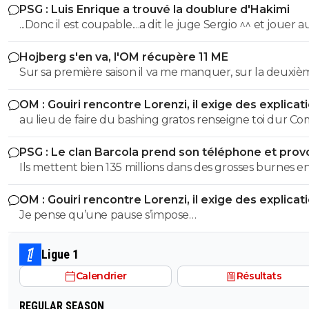
PSG : Luis Enrique a trouvé la doublure d'Hakimi
...Donc il est coupable....a dit le juge Sergio ^^ et jouer 
n'arrange pas son cas on sait :)
Hojberg s'en va, l'OM récupère 11 ME
Sur sa première saison il va me manquer, sur la deuxiè
très peu !
OM : Gouiri rencontre Lorenzi, il exige des explicat
au lieu de faire du bashing gratos renseigne toi dur C
c'est le nouveau riche oralien ils vont nouer la cL etc cl
PSG : Le clan Barcola prend son téléphone et pro
progresse chaque saison
un séisme
Ils mettent bien 135 millions dans des grosses burnes e
donc pourquoi le PSG devrait pas faire pareil ?
OM : Gouiri rencontre Lorenzi, il exige des explicat
Je pense qu’une pause s’impose…
Ligue 1
Calendrier
Résultats
REGULAR SEASON