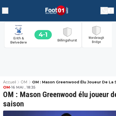
4
1
1
Worsbrough
Erith &
Billingshurst
Bridge
Belvedere
Accueil
OM
OM : Mason Greenwood Élu Joueur De La 
OM
•
16 MAI , 18:35
OM : Mason Greenwood élu joueur de
saison