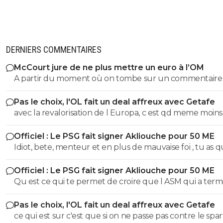
DERNIERS COMMENTAIRES
McCourt jure de ne plus mettre un euro à l’OM
A partir du moment où on tombe sur un commentaire
Raymonde on sait qu'on tombe sur un commentaire d
Pas le choix, l'OL fait un deal affreux avec Getafe
teubé 😂🤣🤣 PS: ce crétin prétend qu'un commentaire avec
avec la revalorisation de l Europa, c est qd meme moins vr
emoji est un commentaire de teubé? C'est marrant sur
OM a pris 40M. et l OL 40M je crois. donc bon c est plus si
Twitter/X Obama, Musk et tout un tas de prix Nobel uti
Officiel : Le PSG fait signer Akliouche pour 50 ME
enorme
énormément les emojis... Encore des teubés c'est ça? A
Idiot, bete, menteur et en plus de mauvaise foi , tu as 
de Raymonde va, encore une fois bâchée 😂🤣🤣
des qualités...^^ Ta mere a pu te dire qui etait ton père entre
Officiel : Le PSG fait signer Akliouche pour 50 ME
Textor et Gérard Lopez, tu as toutes leur qualités ?!!
Qu est ce qui te permet de croire que l ASM qui a terminé
7eme la saison derniere, qui doit absolument vendre pour
Pas le choix, l'OL fait un deal affreux avec Getafe
130M afin d etre en regle avec la DNCG et le FPF, va d 
ce qui est sur c'est que si on ne passe pas contre le sparta
coup devenir une equipe fringante capable d etre sur 