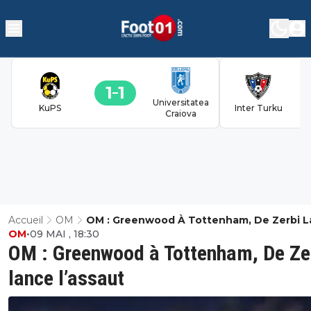
1
1
Universitatea
KuPS
Inter Turku
Craiova
Accueil
OM
OM : Greenwood À Tottenham, De Zerbi 
OM
•
09 MAI , 18:30
L’assaut
OM : Greenwood à Tottenham, De Ze
lance l’assaut