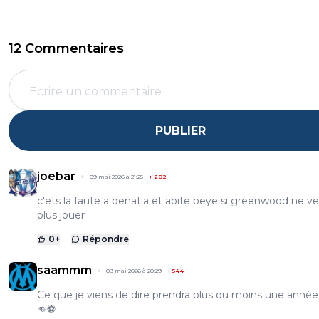
12 Commentaires
PUBLIER
joebar
09 mai 2026 à 21:25
+
202
c'ets la faute a benatia et abite beye si greenwood ne v
plus jouer
0
+
Répondre
saammm
09 mai 2026 à 20:29
+
544
Ce que je viens de dire prendra plus ou moins une année
👊⚽