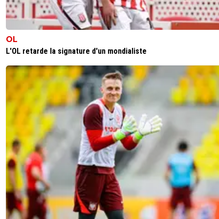
Test moins virulente soudainement.
C'est bien continue mais c'est trop tard pour m
👊⚽
OL
0
+
Répondre
L'OL retarde la signature d'un mondialiste
Marcelcampiondemes2
09 mai 2026 à 20:06
+
249
T'es qu'une chochotte de pucelle qui adore se f
mettre la main au cul et dès que ça va plus loin
t'appelle police secours.... tu fais pitié.
1
+
Répondre
999999999
09 mai 2026 à 19:49
+
224
Hey salut l ami . T'en fais pas, c'est que du foot. La
Cdlt,
0
+
Répondre
reds13
09 mai 2026 à 18:46
+
1097
Oui mais il a été banni par la ligue anglaise