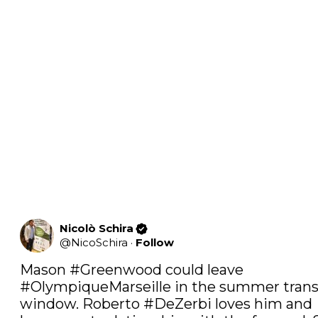
Nicolò Schira
@
NicoSchira
·
Follow
Mason 
#Greenwood
 could leave 
#OlympiqueMarseille
 in the summer transf
window. Roberto 
#DeZerbi
 loves him and 