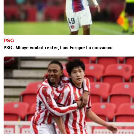
contre eux ???
Ils sont rasciste, sexistes, menaçant...
Et vous laissez faire cela sur votre site?
Vous êtes vraiment des gens bizarres les gérants de foot
Ça va se retourner contre vous.
Ya dès enfants qui ont accès à votre site et vous ne faites 
PSG
Ok
J'en fais une affaire personnel
PSG : Mbaye voulait rester, Luis Enrique l'a convaincu
J'espère que des personnes adultes vont me soutenir
0
+
Répondre
Marcelcampiondemes2
09 mai 2026 à 19:00
+
249
Tu veux quoi ?? Que des suceurs de l'omdr sur ce s
Y'en a de moins en moins t'as pas remarqué ?? La
à qui, à quoi à ton avis ?
1
+
Répondre
saammm
09 mai 2026 à 19:49
+
544