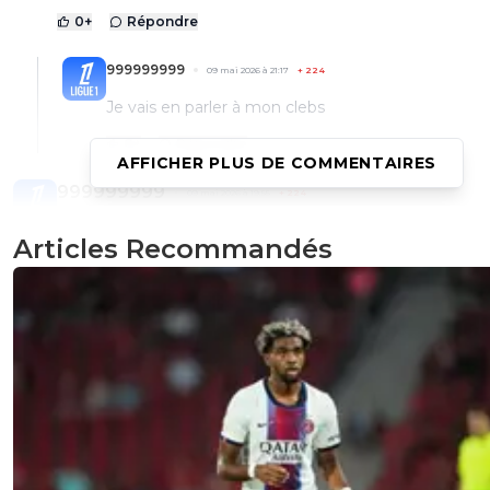
0
+
Répondre
999999999
09 mai 2026 à 21:17
+
224
Je vais en parler à mon clebs
0
+
Répondre
AFFICHER PLUS DE COMMENTAIRES
999999999
09 mai 2026 à 19:55
+
224
Sam il est tout chafouin ce con
Articles Recommandés
1
+
Répondre
saammm
09 mai 2026 à 18:50
+
544
Tout les pseudos..
Marcelcampion
999999999999
Pierrotlefoot
Et j'en passe
Vous attendez quoi foot 01 pour les bannir et porté plain