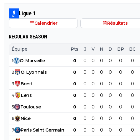
ca fait etre la grande braderie
podium ? Reste lucide et cohérent plutôt que de raco
des conneries dont même toi tu doutes...
Ligue 1
Calendrier
Résultats
REGULAR SEASON
Équipe
Pts
J
V
N
D
BP
BC
1
O
.
Marseille
0
0
0
0
0
0
0
2
O
.
Lyonnais
0
0
0
0
0
0
0
3
Brest
0
0
0
0
0
0
0
4
Lens
0
0
0
0
0
0
0
5
Toulouse
0
0
0
0
0
0
0
6
Nice
0
0
0
0
0
0
0
7
Paris
Saint
Germain
0
0
0
0
0
0
0