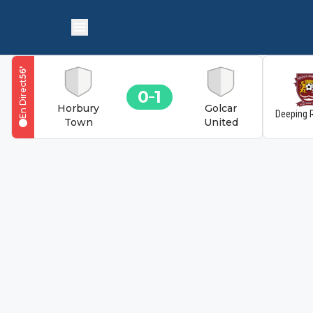
'
56
En Direct
0
1
Horbury
Golcar
Deeping 
Town
United