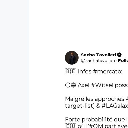
Sacha Tavolieri
@
sachatavolieri
·
Fol
🇧🇪 Infos 
#mercato
:

⚪️🔵 Axel 
#Witsel
 poss
Malgré les approches 
target-list) & 
#LAGalax
Forte probabilité que l
🇪🇺 où l’
#OM
 part av