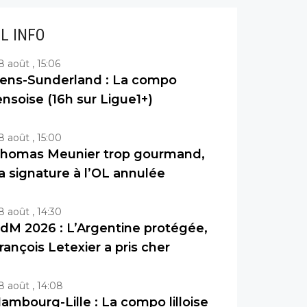
IL INFO
8 août , 15:06
ens-Sunderland : La compo
ensoise (16h sur Ligue1+)
8 août , 15:00
homas Meunier trop gourmand,
a signature à l’OL annulée
8 août , 14:30
dM 2026 : L’Argentine protégée,
rançois Letexier a pris cher
8 août , 14:08
ambourg-Lille : La compo lilloise