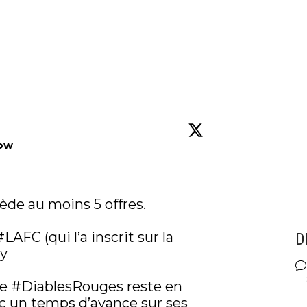
low
ède au moins 5 offres.

#LAFC
 (qui l’a inscrit sur la 
D
y
e 
#DiablesRouges
 reste en 
ec un temps d’avance sur ses 