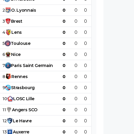
2
O
.
Lyonnais
0
0
0
0
0
0
3
Brest
0
0
0
0
0
0
4
Lens
0
0
0
0
0
0
5
Toulouse
0
0
0
0
0
0
6
Nice
0
0
0
0
0
0
7
Paris
Saint
Germain
0
0
0
0
0
0
8
Rennes
0
0
0
0
0
0
9
Strasbourg
0
0
0
0
0
0
10
LOSC
Lille
0
0
0
0
0
0
11
Angers
SCO
0
0
0
0
0
0
12
Le
Havre
0
0
0
0
0
0
13
Auxerre
0
0
0
0
0
0