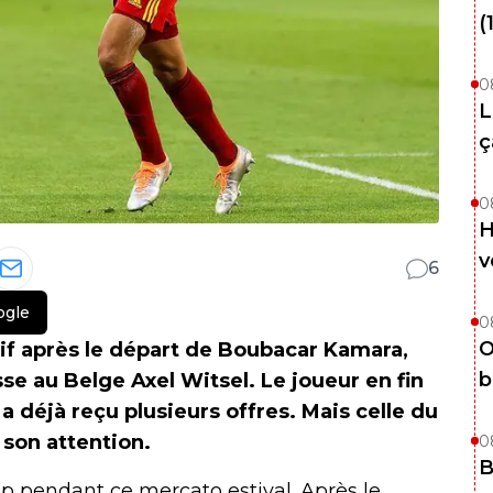
(
0
L
ç
0
H
v
6
ogle
0
O
sif après le départ de Boubacar Kamara,
b
se au Belge Axel Witsel. Le joueur en fin
 déjà reçu plusieurs offres. Mais celle du
son attention.
0
B
p pendant ce mercato estival. Après le