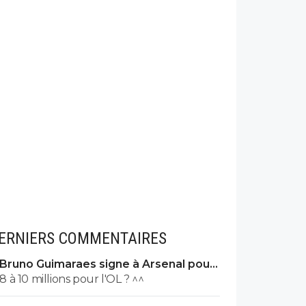
ERNIERS COMMENTAIRES
Bruno Guimaraes signe à Arsenal pour
90 ME (officiel)
8 à 10 millions pour l'OL ? ^^