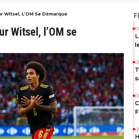
ur Witsel, L’OM Se Démarque
F
ur Witsel, l’OM se
0
L
l
0
T
s
0
C
F
0
H