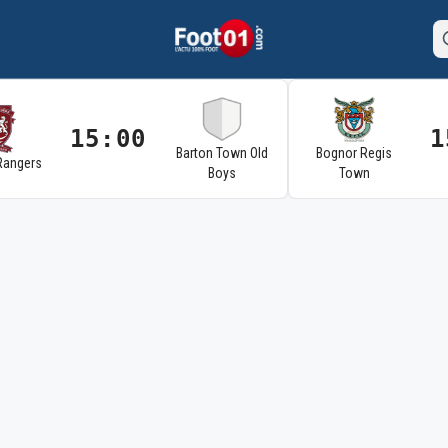
15:00
1
Barton Town Old
Bognor Regis
Rangers
Boys
Town