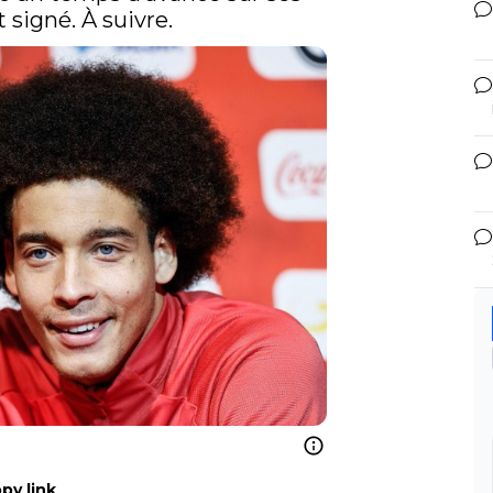
 signé. À suivre. 
py link