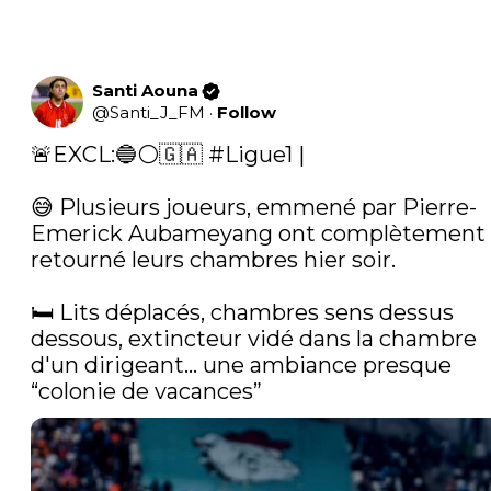
Santi Aouna
@
Santi_J_FM
·
Follow
🚨EXCL:🔵⚪️🇬🇦 
#Ligue1
 |

😅 Plusieurs joueurs, emmené par Pierre-
Emerick Aubameyang ont complètement 
retourné leurs chambres hier soir.

🛏️ Lits déplacés, chambres sens dessus 
dessous, extincteur vidé dans la chambre 
d'un dirigeant… une ambiance presque 
“colonie de vacances” 