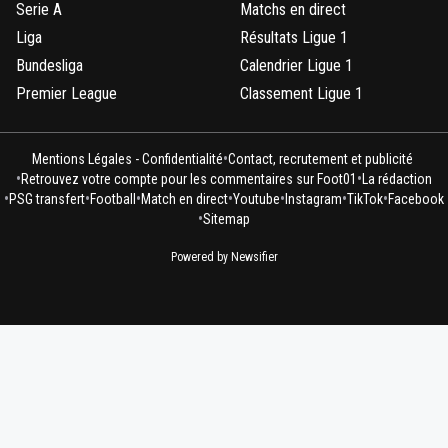
Serie A
Matchs en direct
Liga
Résultats Ligue 1
Bundesliga
Calendrier Ligue 1
Premier League
Classement Ligue 1
•
Mentions Légales - Confidentialité
Contact, recrutement et publicité
•
•
Retrouvez votre compte pour les commentaires sur Foot01
La rédaction
•
•
•
•
•
•
•
PSG transfert
Football
Match en direct
Youtube
Instagram
TikTok
Facebook
•
Sitemap
Powered by Newsifier