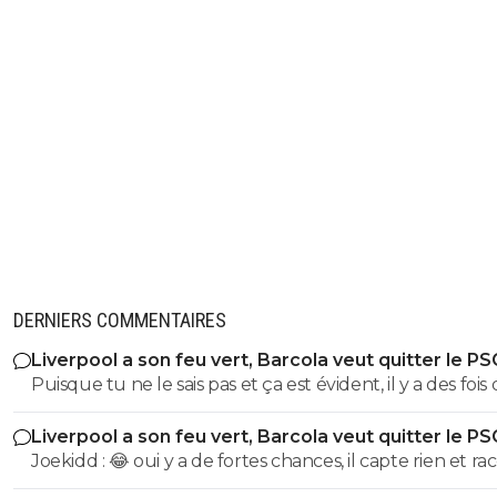
DERNIERS COMMENTAIRES
Liverpool a son feu vert, Barcola veut quitter le PS
Puisque tu ne le sais pas et ça est évident, il y a des fois
discussions entre les clubs pour arriver à une fourchet
Liverpool a son feu vert, Barcola veut quitter le PS
prix acceptable. Et à partir de là, il y a ou non une offre
Joekidd : 😂 oui y a de fortes chances, il capte rien et r
officielle.
tout ce qui lui sort par la tête sans sources et ceci alors