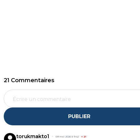
21 Commentaires
PUBLIER
torukmakto1
09 mai 2026 à 9:42
+
21