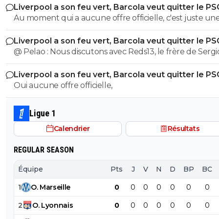
Liverpool a son feu vert, Barcola veut quitter le PS
meme qu il va se contredire, j ai rarement vu ça
Au moment qui a aucune offre officielle, c'est juste un
rumeur en bois, c'est pas compliqué
Liverpool a son feu vert, Barcola veut quitter le PS
@ Pelao : Nous discutons avec Reds13, le frère de Sergio
est aussi idiot que l'autre.
Liverpool a son feu vert, Barcola veut quitter le PS
Oui aucune offre officielle,
Ligue 1
Calendrier
Résultats
REGULAR SEASON
Équipe
Pts
J
V
N
D
BP
BC
1
O
.
Marseille
0
0
0
0
0
0
0
2
O
.
Lyonnais
0
0
0
0
0
0
0