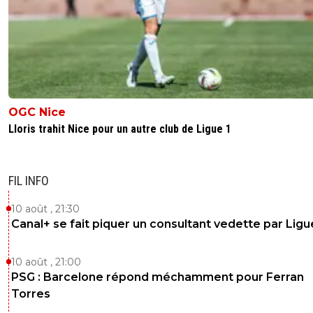
5
+
Répondre
saammm
08 mai 2026 à 21:21
+
561
????
0
+
Répondre
999999999
OGC Nice
08 mai 2026 à 21:29
+
224
Lloris trahit Nice pour un autre club de Ligue 1
This is la crise
0
+
Répondre
FIL INFO
sweet7812
08 mai 2026 à 21:30
+
1174
C'est la criiiseeeee
10 août , 21:30
Canal+ se fait piquer un consultant vedette par Ligu
1
+
Répondre
saammm
08 mai 2026 à 21:31
+
561
10 août , 21:00
PSG : Barcelone répond méchamment pour Ferran
Oui complètement je me cache pas..
J'ai dis la même chose pour vous 👊⚽
Torres