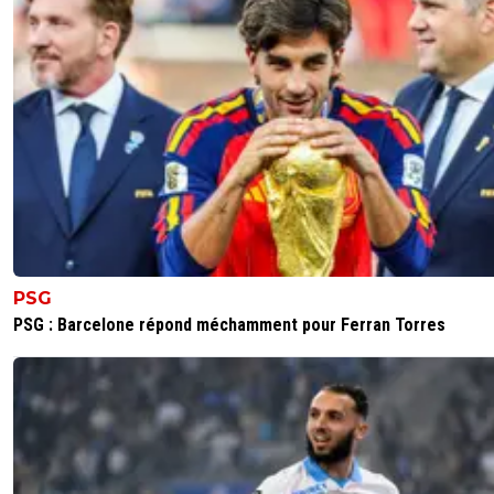
c'est plutôt bon signe ?
Ou sinon c'est que je suis passé a côté d'un truc, je suis 
d'une explication"
-Ça ne vient pas de moi , mais de axel sur un autre site, j'
pas dis mieux, vous en pensez quoi ?
3
+
Répondre
Easy69
09 mai 2026 à 00:55
+
110
Rien de surprenant pour ce sous club. Des joueurs toujo
PSG
recrutés à l'image de ce sous club qui recrutent toujours
PSG : Barcelone répond méchamment pour Ferran Torres
cassos, des pleureuses, des swaggs etc C'est Marseille 
3
+
Répondre
joebar
09 mai 2026 à 00:28
+
202
et oui faut bien décompressé
0
+
Répondre