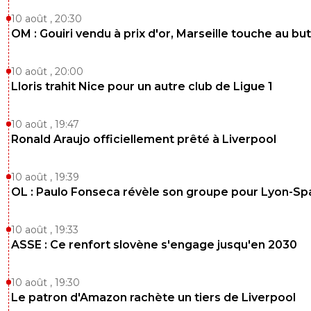
0
+
Répondre
10 août , 20:30
saammm
08 mai 2026 à 21:32
+
561
OM : Gouiri vendu à prix d'or, Marseille touche au but
C'est la CRiseee.
C'est comme ça que je disais 👍
10 août , 20:00
Lloris trahit Nice pour un autre club de Ligue 1
0
+
Répondre
saammm
08 mai 2026 à 21:40
+
561
10 août , 19:47
J'aurais dû faire un copirigiht
Ronald Araujo officiellement prêté à Liverpool
0
+
Répondre
10 août , 19:39
sweet7812
08 mai 2026 à 21:48
+
1174
OL : Paulo Fonseca révèle son groupe pour Lyon-Sp
NN mais en vrai, c'est dingue...
Ils n'ont aucun respect pour vous les supporteur
10 août , 19:33
Ça me rappelle les derniers jours d'écoles prima
ASSE : Ce renfort slovène s'engage jusqu'en 2030
l'on pouvait emmener des jeux de sociétés.
2
+
Répondre
10 août , 19:30
Le patron d'Amazon rachète un tiers de Liverpool
JuniIsBack
08 mai 2026 à 21:51
+
1248