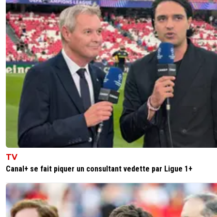
il est ou gregroi des nuls ?? il a le seum ?? a jamais les 1ie
2finale de ldc d affilée
si qq un peut me dire ou on peut sse foutre de sa gueul
ahahhaha
1
+
Répondre
low-renzo
09 mai 2026 à 8:07
+
345
Ca me fait penser a des raclures qui dansent sur une tomb
0
+
Répondre
saammm
09 mai 2026 à 1:52
+
561
"Il y a un truc qui m'échappe.
TV
Canal+ se fait piquer un consultant vedette par Ligue 1+
Même si, au vu du contexte global, ça peut sembler dép
leur "fête", le but des mises au vert, c'est avant tout la c
de groupe non
Du coup, un groupe qui finit sa mise au vert de cette faç