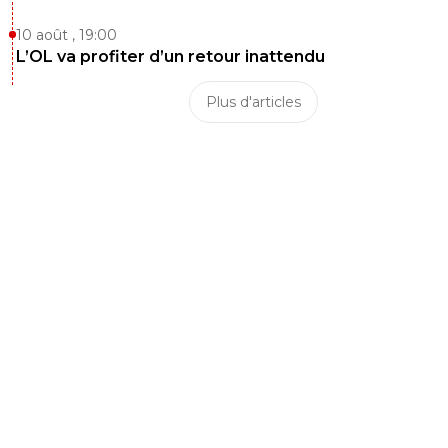
Au collège c’est comme ca aussi a cause du brev
10 août , 19:00
je me demande même si je vais mettre mes g
L’OL va profiter d’un retour inattendu
en cours là dernière semaine.
1
+
Répondre
Plus d'articles
saammm
08 mai 2026 à 22:52
+
561
Faut savoir si c'est vrai en même temps et je 
répète je supporte juste l'OM.
J'ai rien à voir avec cette ville où autre
0
+
Répondre
saammm
08 mai 2026 à 22:53
+
561
Juni t'a pas besoin de te poser la question...
T'es enfants vont séché les cours pour la derni
semaine et tu seras même pas au courant
0
+
Répondre