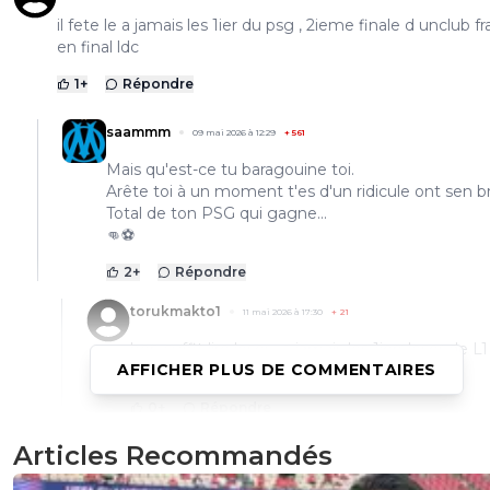
il fete le a jamais les 1ier du psg , 2ieme finale d unclub fr
en final ldc
1
+
Répondre
saammm
09 mai 2026 à 12:29
+
561
Mais qu'est-ce tu baragouine toi.
Arête toi à un moment t'es d'un ridicule ont sen b
Total de ton PSG qui gagne...
👊⚽
2
+
Répondre
torukmakto1
11 mai 2026 à 17:30
+
21
ben suffit lire loser , a jamais les 1ierr loser de L1
AFFICHER PLUS DE COMMENTAIRES
ldc , zero trophée 15 ans !!
0
+
Répondre
Articles Recommandés
torukmakto1
09 mai 2026 à 9:31
+
21