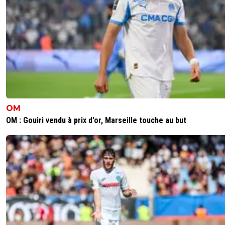
maisnon
09 mai 2026 à 00:22
+
73
Ils savent très bien, qu'ils ne seront pas en C1 et encore
en Europa League, donc, autant profiter d'être ensembl
famille, entre mecs, quoi. Je le faisais aussi, avec mon éq
de rugby dans ma jeunesse🙂 et on s'éclatait bien, même
notre entraîneur nous mettait la soufflante.
1
+
Répondre
OM
saammm
08 mai 2026 à 21:42
+
561
OM : Gouiri vendu à prix d'or, Marseille touche au but
C'est la CRiseee®
0
+
Répondre
TheRockGone
08 mai 2026 à 21:25
+
538
Comment ils se foutent de votre gueule pendant que ce
supporters se saignent eux avec leurs résultats se foute
littéralement du clubs et de ses supporters 🤭🤣