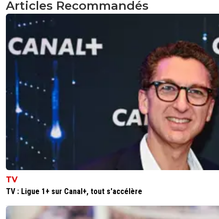
Articles Recommandés
Va donc t'occuper d'aider à préparer les feux d'arti
la parade en bus à impériale prévue du Vieux-Port
jusqu'au Vélodrome si l'Inter gagne.
0
+
Répondre
sportif-99
23 mai 2025 à 16:38
+
353
La maison de retraite et des traîtres de France ,est ouver
Marseille dès le 1° juin .Mdrr ,ces marseillais continuent à
faire rire .
0
+
Répondre
nab69
23 mai 2025 à 14:25
+
2
C est bien connu a chaque mercato les sardines veulent
TV
acheter !!!! Et ils payeront combien ces mendiants !!
TV : Ligue 1+ sur Canal+, tout s'accélère
0
+
Répondre