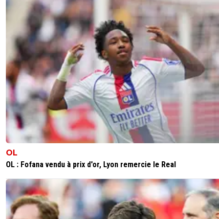
firstbl00d
23 mai 2025 à 16:56
+
84
Se faire traiter de "mendiant" par un Lyonnais, c'es
sacré concept 😂🤭
0
+
Répondre
king-magnus
23 mai 2025 à 13:16
+
1
"L'international belge met des étoiles dans les yeux des 
l'OM"ha bon ?
0
+
Répondre
kenny-powers
23 mai 2025 à 13:41
+
472
les mecs ont des bennacer, rongier, harit &amp; c
OL
leur effectif et ça fait la fine bouche sur de Bruyne
OL : Fofana vendu à prix d'or, Lyon remercie le Real
base de "nous , on est l'OHAIME"Fabuleux
0
+
Répondre
firstbl00d
23 mai 2025 à 16:59
+
84