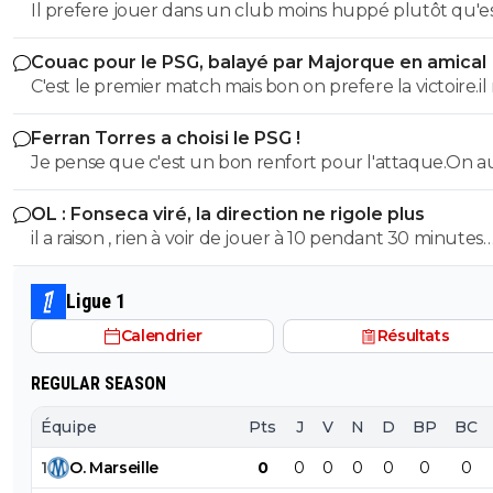
0
+
Répondre
Il prefere jouer dans un club moins huppé plutôt qu'e
de réussir dans un top club.C'est un choix
thibault-ferguitred
23 mai 2025 à 16:01
+
0
Couac pour le PSG, balayé par Majorque en amical
Mais non mais non, c'est juste la communauté
C'est le premier match mais bon on prefere la victoire.il
italienne de Marseille qui se mobilise, n'y vois ri
faut pas en faire tout un plat non plus vu le nombre d
d'autre ^^^
Ferran Torres a choisi le PSG !
joueurs absents.Mais ceux qui esperent avoir du temps
Je pense que c'est un bon renfort pour l'attaque.On a
jeu n'ont pas brillé
0
+
Répondre
solutions d'axe comme avant avec DEmbelé et Ramos
douglas-alafraise-2-0
23 mai 2025 à 17:08
+
0
OL : Fonseca viré, la direction ne rigole plus
il a raison , rien à voir de jouer à 10 pendant 30 minutes
oui elle y est legion^^
quand ton soucis est de ne pas encaisser de but, ou de
0
+
Répondre
à 10, 70 minutes et que tu dois marquer des buts
Ligue 1
Calendrier
Résultats
REGULAR SEASON
Équipe
Pts
J
V
N
D
BP
BC
1
O
.
Marseille
0
0
0
0
0
0
0