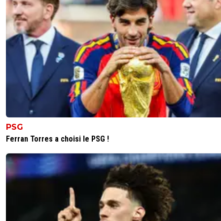
Tu peux déjà oublié Harit qui va se barrer et trè
certainement Bennacer 😂
0
+
Répondre
king-magnus
23 mai 2025 à 14:38
+
1
il n'y a que les footix parisien comme toi pour
s'enflammer sur des grands noms potentielle
cramés. D'ailleurs le PSG est plus malin que toi, 
commencé à gagner quand il a compris qu'il v
mieux avoir de bons joueurs complémentaires 
que de grands noms. Pout ton De Bruyne, on 
des étoiles dans les yeux quand il sera bon sur l
PSG
terrain et nous qualifiera pour au moins les 1/
Ferran Torres a choisi le PSG !
LDC. L'étoile on l'a déjà gravée sur le maillot, p
besoin de l'avoir trop tôt dans les yeux haha ;)
0
+
Répondre
thibault-ferguitred
23 mai 2025 à 13:45
+
0
Ouais, parce qu'on connaît un peu le foot et sur
situation de notre club.Dernière chose : le Napo