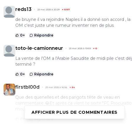
reds13
23 mai 2025 à 20:29
+
1097
de bruyne il va rejoindre Naples il a donné son accord , la 
OM c'est juste une rumeur inventer rien de plus
0
+
Répondre
toto-le-camionneur
23 mai 2025 à 19:59
+
0
La vente de l'OM a l'Arabie Saoudite de midi pile c'est dé
terminé ?
0
+
Répondre
firstbl00d
23 mai 2025 à 16:56
+
84
Que des quenelles et des parigots tête de veau en
commentaire 😂Et après ca vient te sortir "FC Procuration
mourir de rire la gueule ouverte 🤭
AFFICHER PLUS DE COMMENTAIRES
0
+
Répondre
ol-e-progresso
23 mai 2025 à 18:48
+
2