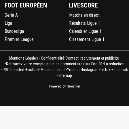
FOOT EUROPÉEN
LIVESCORE
Serie A
Matchs en direct
Liga
Résultats Ligue 1
Bundesliga
Calendrier Ligue 1
Premier League
Classement Ligue 1
•
Mentions Légales - Confidentialité
Contact, recrutement et publicité
•
•
Retrouvez votre compte pour les commentaires sur Foot01
La rédaction
•
•
•
•
•
•
•
PSG transfert
Football
Match en direct
Youtube
Instagram
TikTok
Facebook
•
Sitemap
Powered by Newsifier