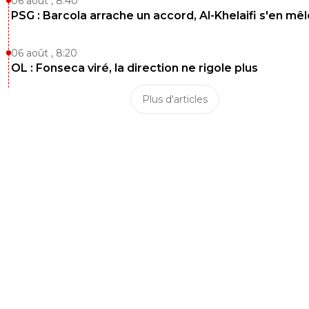
06 août , 8:40
0
+
Répondre
PSG : Barcola arrache un accord, Al-Khelaifi s'en mêl
fanch-ol
23 mai 2025 à 11:36
+
5
06 août , 8:20
On va se taper 4 mois de fakes news de ce genre !
OL : Fonseca viré, la direction ne rigole plus
0
+
Répondre
Plus d'articles
greg-roi
23 mai 2025 à 12:14
+
283
Tout dépendra du resultat de la finale de LDCSi Pa
gagne, on va voir toute les gorges profonde pour
dire le bien fait du gaz du Qatar sur notre L1
0
+
Répondre
kenny-powers
23 mai 2025 à 13:44
+
472
"tout dépendra du psg""si le psg...""si Paris...""j'
que paris..."Espèce de victime du FC Procuration
as pas marre de vivre au crochet du club de la
capitale.
0
+
Répondre