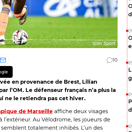
O
d
0
O
e
10
0
L
ogle
g
vée en provenance de Brest, Lilian
par l’OM. Le défenseur français n’a plus la
0
 ne le retiendra pas cet hiver.
P
d
mpique de Marseille
affiche deux visages
à l’extérieur. Au Vélodrome, les joueurs de
0
t semblent totalement inhibés. L’un des