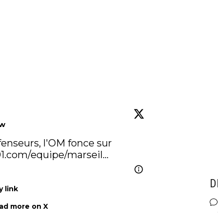
ow
fenseurs, l'OM fonce sur 
01.com/equipe/marseil…
D
 link
ad more on X