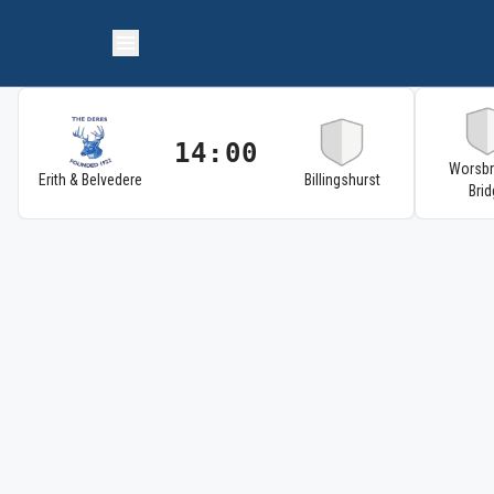
14:00
Worsb
Erith & Belvedere
Billingshurst
Brid