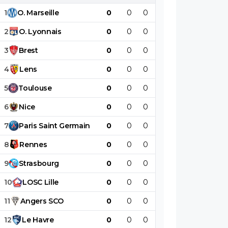
1
O
.
Marseille
0
0
0
0
0
0
2
O
.
Lyonnais
0
0
0
0
0
0
3
Brest
0
0
0
0
0
0
4
Lens
0
0
0
0
0
0
5
Toulouse
0
0
0
0
0
0
6
Nice
0
0
0
0
0
0
7
Paris
Saint
Germain
0
0
0
0
0
0
8
Rennes
0
0
0
0
0
0
9
Strasbourg
0
0
0
0
0
0
10
LOSC
Lille
0
0
0
0
0
0
11
Angers
SCO
0
0
0
0
0
0
12
Le
Havre
0
0
0
0
0
0