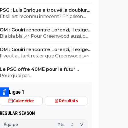
kondogbia, ça résolvera le pb Gouiri et
PSG : Luis Enrique a trouvé la doublure
Paixao
d'Hakimi
Et s'il est reconnu innocent? En prison
quand même, en tant que joueur du
OM : Gouiri rencontre Lorenzi, il exige
PSG ^^ Et on prend le pari que s'il est
des explications
Bla bla bla...^^ Pour Greenwood aussi, c
innocent les arriérés habituels diront que
etait IA Provence, jusqu a ce qu'il pose
c'est Nasser qui a allongé le fric ;)
OM : Gouiri rencontre Lorenzi, il exige
avec le maillot de Fenerbahce !!!
des explications
Il veut autant rester que Greenwood...^^
Le PSG offre 40ME pour le futur
Vinicius
Pourquoi pas....
Ligue 1
Calendrier
Résultats
REGULAR SEASON
Équipe
Pts
J
V
N
D
BP
B