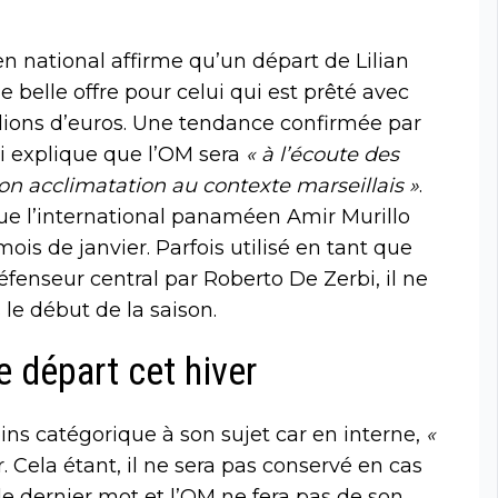
en national affirme qu’un départ de Lilian
e belle offre pour celui qui est prêté avec
llions d’euros. Une tendance confirmée par
i explique que l’OM sera
« à l’écoute des
 son acclimatation au contexte marseillais »
.
que l’international panaméen Amir Murillo
ois de janvier. Parfois utilisé en tant que
défenseur central par Roberto De Zerbi, il ne
le début de la saison.
e départ cet hiver
oins catégorique à son sujet car en interne,
«
. Cela étant, il ne sera pas conservé en cas
le dernier mot et l’OM ne fera pas de son