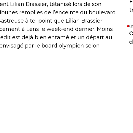
F
t Lilian Brassier, tétanisé lors de son
t
ribunes remplies de l’enceinte du boulevard
astreuse à tel point que Lilian Brassier
0
lacement à Lens le week-end dernier. Moins
O
crédit est déjà bien entamé et un départ au
d
envisagé par le board olympien selon