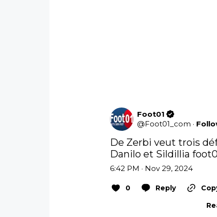
Foot01
@
Foot01_com
·
Foll
De Zerbi veut trois dé
Danilo et Sildillia 
foot
6:42 PM · Nov 29, 2024
0
Reply
Copy
Re