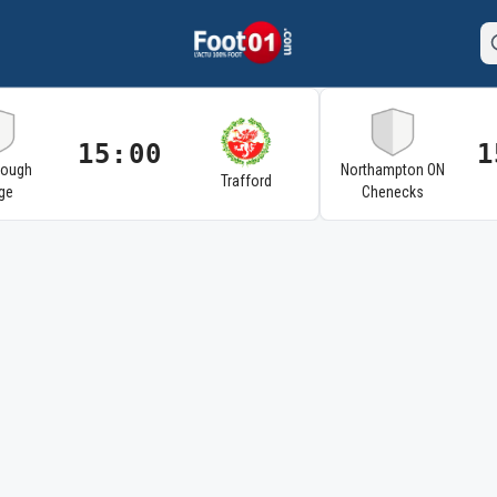
15:00
1
rough
Northampton ON
Trafford
ge
Chenecks