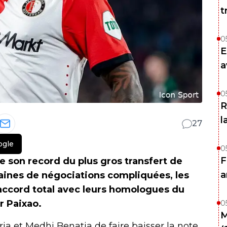
t
0
E
a
0
R
l
27
ogle
0
F
e son record du plus gros transfert de
a
maines de négociations compliquées, les
 accord total avec leurs homologues du
r Paixao.
0
M
a et Medhi Benatia de faire baisser la note,