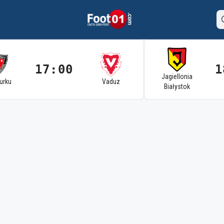
17:00
1
Jagiellonia
Turku
Vaduz
Białystok