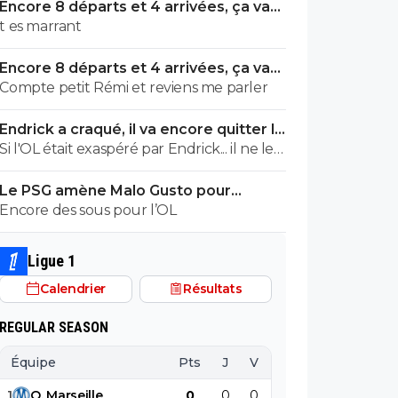
Encore 8 départs et 4 arrivées, ça va
valser à l'OL
t es marrant
Encore 8 départs et 4 arrivées, ça va
valser à l'OL
Compte petit Rémi et reviens me parler
Endrick a craqué, il va encore quitter le
Real
Si l'OL était exaspéré par Endrick... il ne le
suivrait pas de très près. Bref... Quand
Le PSG amène Malo Gusto pour
l'équipe sera complète... ce sera beaucoup
concurrencer Hakimi
Encore des sous pour l’OL
mieux.
Ligue 1
Calendrier
Résultats
REGULAR SEASON
Équipe
Pts
J
V
N
D
BP
B
1
O
.
Marseille
0
0
0
0
0
0