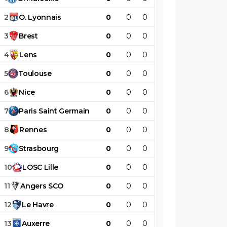
2
O
.
Lyonnais
0
0
0
0
0
0
3
Brest
0
0
0
0
0
0
4
Lens
0
0
0
0
0
0
5
Toulouse
0
0
0
0
0
0
6
Nice
0
0
0
0
0
0
7
Paris
Saint
Germain
0
0
0
0
0
0
8
Rennes
0
0
0
0
0
0
9
Strasbourg
0
0
0
0
0
0
10
LOSC
Lille
0
0
0
0
0
0
11
Angers
SCO
0
0
0
0
0
0
12
Le
Havre
0
0
0
0
0
0
13
Auxerre
0
0
0
0
0
0