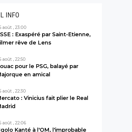
IL INFO
5 août , 23:00
SSE : Exaspéré par Saint-Etienne,
ilmer rêve de Lens
5 août , 22:50
ouac pour le PSG, balayé par
ajorque en amical
5 août , 22:30
ercato : Vinicius fait plier le Real
adrid
5 août , 22:06
golo Kanté à l'OM, l'improbable