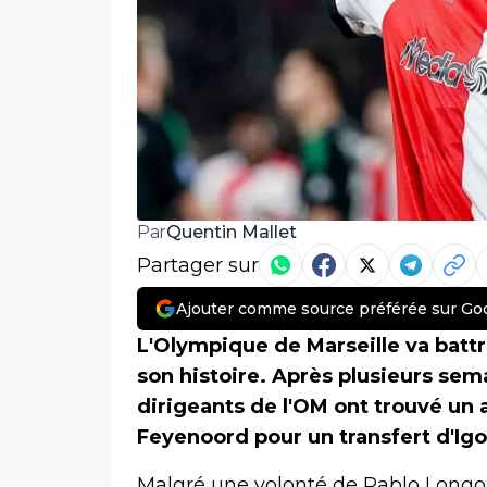
Quentin Mallet
Par
Partager sur
Ajouter comme source préférée sur Go
L'Olympique de Marseille va battr
son histoire. Après plusieurs se
dirigeants de l'OM ont trouvé un
Feyenoord pour un transfert d'Igo
Malgré une volonté de Pablo Longori