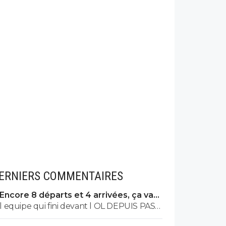
ERNIERS COMMENTAIRES
Encore 8 départs et 4 arrivées, ça va
valser à l'OL
l equipe qui fini devant l OL DEPUIS PAS
MAL DE TPS? lol. t es tro malin toi