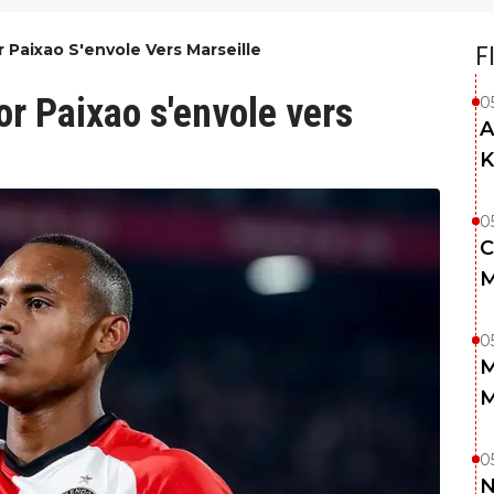
 Paixao S'envole Vers Marseille
F
or Paixao s'envole vers
0
A
K
0
C
M
0
M
M
0
N