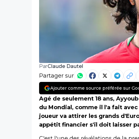
Claude Dautel
Par
Partager sur
Ajouter comme source préférée sur Go
Agé de seulement 18 ans, Ayyoub B
du Mondial, comme il l'a fait avec
joueur va attirer les grands d'Euro
appétit financier s'il doit laisser 
C'est l'une des révélations de la p