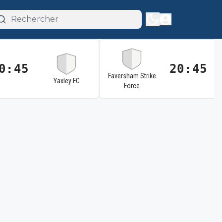
0:45
20:45
Faversham Strike
Yaxley FC
Force