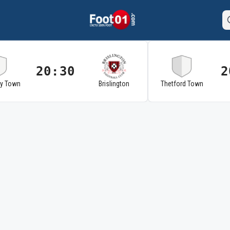
20:30
2
ry Town
Brislington
Thetford Town