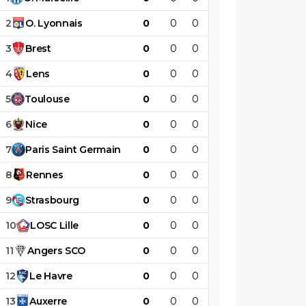
2
O
.
Lyonnais
0
0
0
0
0
0
3
Brest
0
0
0
0
0
0
4
Lens
0
0
0
0
0
0
5
Toulouse
0
0
0
0
0
0
6
Nice
0
0
0
0
0
0
7
Paris
Saint
Germain
0
0
0
0
0
0
8
Rennes
0
0
0
0
0
0
9
Strasbourg
0
0
0
0
0
0
10
LOSC
Lille
0
0
0
0
0
0
11
Angers
SCO
0
0
0
0
0
0
12
Le
Havre
0
0
0
0
0
0
13
Auxerre
0
0
0
0
0
0