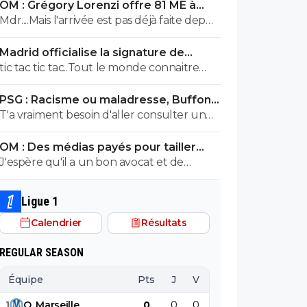
OM : Grégory Lorenzi offre 81 ME à
Frank McCourt
Mdr....Mais l'arrivée est pas déjà faite depuis
10 ans ? Et 1 milliard paraît un peu
Madrid officialise la signature de
saugrenu comme hypothèse ! En
Diomande, le plus gros transfert de
tic tac tic tac..Tout le monde connaitre
attendant prenez Marcin Bulka ! 😂 ohhh
son histoire
bientot ton nom prénom et adresse !! tu
un ancien parisien !! 🤣
PSG : Racisme ou maladresse, Buffon
avais été prévenu... tu continue à faire ton
écarte Suzuki
T'a vraiment besoin d'aller consulter un
mariolle ! faudra pas que tu viennes
professionnel de santé...tu vois des fachos
chialer comme la dernière fois gros
OM : Des médias payés pour tailler
partout toi gros malade mdr
bouffon et assumer pour une fois dans ta
l’OL, McCourt accusé
J'espère qu'il a un bon avocat et de
vie petit provocateur
bonnes preuves parce qu'il va vite
exploser en vol avec ses différentes
Ligue 1
révélations
Calendrier
Résultats
REGULAR SEASON
Équipe
Pts
J
V
N
D
BP
B
1
O
.
Marseille
0
0
0
0
0
0