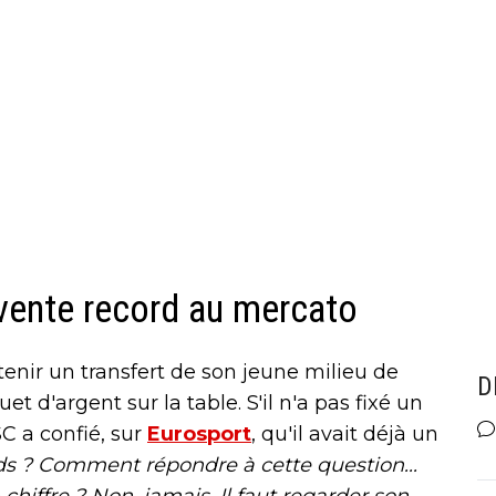
 vente record au mercato
btenir un transfert de son jeune milieu de
D
et d'argent sur la table. S'il n'a pas fixé un
C a confié, sur
Eurosport
, qu'il avait déjà un
s ? Comment répondre à cette question...
 chiffre ? Non, jamais. Il faut regarder son