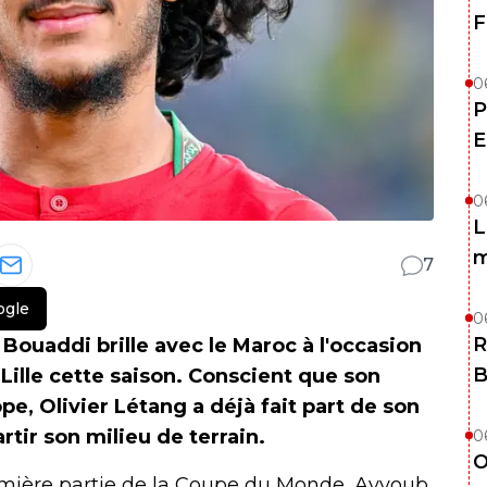
F
0
P
E
0
L
m
7
ogle
0
R
ouaddi brille avec le Maroc à l'occasion
B
 Lille cette saison. Conscient que son
pe, Olivier Létang a déjà fait part de son
partir son milieu de terrain.
0
O
remière partie de la Coupe du Monde, Ayyoub