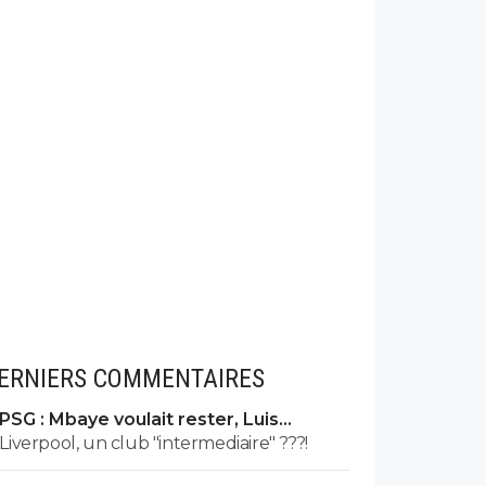
ERNIERS COMMENTAIRES
PSG : Mbaye voulait rester, Luis
Enrique l'a convaincu
Liverpool, un club "intermediaire" ???!