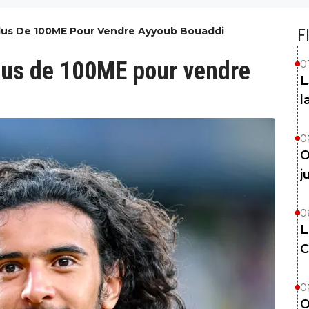
Plus De 100ME Pour Vendre Ayyoub Bouaddi
F
lus de 100ME pour vendre
0
L
l
0
O
j
0
L
C
0
O