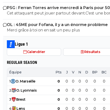
anglais achetent les joueurs tres chers entre eux mais 
PSG : Ferran Torres arrive mercredi à Paris pour 5
contre ils ne veulent pas payer le prix quand c'est un f
Cet attaquant peut jouer partout devant.C'est une b
pioche pour un prix correct
OL : 45ME pour Fofana, il y a un énorme problème
Merci grâce à toi on en sait un peu plus
Ligue 1
Calendrier
Résultats
REGULAR SEASON
Équipe
Pts
J
V
N
D
BP
BC
1
O
.
Marseille
0
0
0
0
0
0
0
2
O
.
Lyonnais
0
0
0
0
0
0
0
3
Brest
0
0
0
0
0
0
0
4
Lens
0
0
0
0
0
0
0