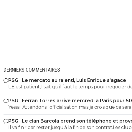
DERNIERS COMMENTAIRES
PSG : Le mercato au ralenti, Luis Enrique s’agace
L.E est patient,il sait qu'il faut le temps pour negocier d
arrivees
PSG : Ferran Torres arrive mercredi à Paris pour 5
Yesss ! Attendons l'officialisation mais je crois que ce ser
très bonne pioche !
PSG : Le clan Barcola prend son téléphone et pro
un séisme
Il va finir par rester jusqu'à la fin de son contrat.Les club