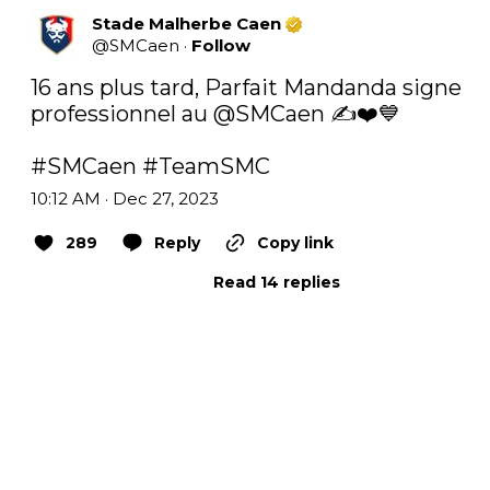
Stade Malherbe Caen
@
SMCaen
·
Follow
16 ans plus tard, Parfait Mandanda signe 
professionnel au 
@SMCaen
 ✍️❤️💙

#SMCaen
#TeamSMC
10:12 AM · Dec 27, 2023
289
Reply
Copy link
Read 14 replies