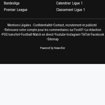
Bundesliga
Calendrier Ligue 1
Premier League
Classement Ligue 1
•
Mentions Légales - Confidentialité
Contact, recrutement et publicité
•
•
Retrouvez votre compte pour les commentaires sur Foot01
La rédaction
•
•
•
•
•
•
•
PSG transfert
Football
Match en direct
Youtube
Instagram
TikTok
Facebook
•
Sitemap
Powered by Newsifier