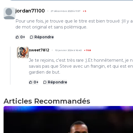
jordan71100
27 décembre 2023 à 11:57
+
5
Pour une fois, je trouve que le titre est bien trouvé :)Il y 
de mot original et sans polémique.
0
+
Répondre
sweet7812
10 janvier 2024 à 16:40
+
1168
Je te rejoins, c'est très rare ;).Et honnêtement, je 
savais pas que Steve avec un frangin, et qui est en
gardien de but.
0
+
Répondre
Articles Recommandés