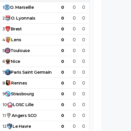
1
O
.
Marseille
0
0
0
0
0
0
2
O
.
Lyonnais
0
0
0
0
0
0
3
Brest
0
0
0
0
0
0
4
Lens
0
0
0
0
0
0
5
Toulouse
0
0
0
0
0
0
6
Nice
0
0
0
0
0
0
7
Paris
Saint
Germain
0
0
0
0
0
0
8
Rennes
0
0
0
0
0
0
9
Strasbourg
0
0
0
0
0
0
10
LOSC
Lille
0
0
0
0
0
0
11
Angers
SCO
0
0
0
0
0
0
12
Le
Havre
0
0
0
0
0
0