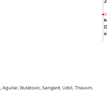
2
0
M
D
s
r, Aguilar, Bulatovic, Sangaré, Udol, Thauvin,