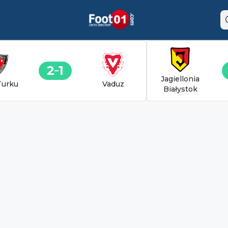
2
1
Jagiellonia
Turku
Vaduz
Białystok