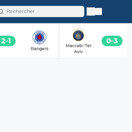
2
1
0
3
Maccabi Tel
Rangers
Aviv