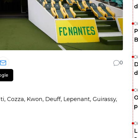
d
0
P
B
0
0
D
d
ogle
0
O
i, Cozza, Kwon, Deuff, Lepenant, Guirassy,
p
0
L