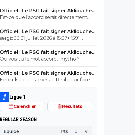
point là physiquement et que personne
Officiel : Le PSG fait signer Akliouche
ne veut s'engager à faire plus, c'est chaud.
pour 50 ME
Est-ce que l'accord serait directement
passé entre le PSG et Vinicius... mytho ?
Officiel : Le PSG fait signer Akliouche
Tu vois ça où ? Mdr
pour 50 ME
sergio33 31 juillet 2026 à 15:37+ 1591
Vinicius n'a pas besoin d'envoyer de
Officiel : Le PSG fait signer Akliouche
messages au PSG. Il y a déjà un accord qui
pour 50 ME
Où vois-tu le mot accord... mytho ?
fait que Vinicius va bientôt débarquer au
PSG. C'est la surprise de l'été de Nasser
Officiel : Le PSG fait signer Akliouche
pour les supporters parisiens et pour avoir
pour 50 ME
Endrick a bien signer au Real pour faire
sa grande page publicitaire pour le Qatar.
briller le banc des remplaçants, ça n a pas
Ça va "Pinocchio" , ton père doit s appeler
l air de te déranger ?!
Gérard Lopez ?!
Ligue 1
Calendrier
Résultats
REGULAR SEASON
Équipe
Pts
J
V
N
D
BP
B