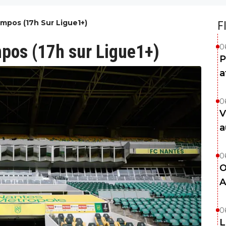
mpos (17h Sur Ligue1+)
F
pos (17h sur Ligue1+)
0
P
a
0
V
a
0
O
A
0
L