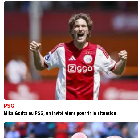
pour la boulette
0
+
Répondre
gb69ol
20 mai 2012 à 22:56
+
0
oui hugo il a été gentil avec nice!!!!!!!!!tres gentil
meme!!!!
0
+
Répondre
spartiate
20 mai 2012 à 22:55
+
0
Landreau
0
+
Répondre
PSG
Mika Godts au PSG, un invité vient pourrir la situation