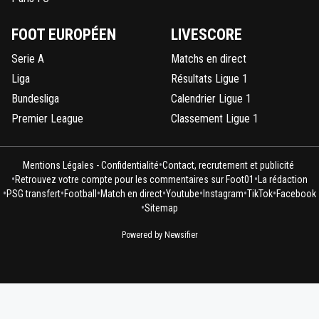
FOOT EUROPÉEN
LIVESCORE
Serie A
Matchs en direct
Liga
Résultats Ligue 1
Bundesliga
Calendrier Ligue 1
Premier League
Classement Ligue 1
•
Mentions Légales - Confidentialité
Contact, recrutement et publicité
•
•
Retrouvez votre compte pour les commentaires sur Foot01
La rédaction
•
•
•
•
•
•
•
PSG transfert
Football
Match en direct
Youtube
Instagram
TikTok
Facebook
•
Sitemap
Powered by Newsifier