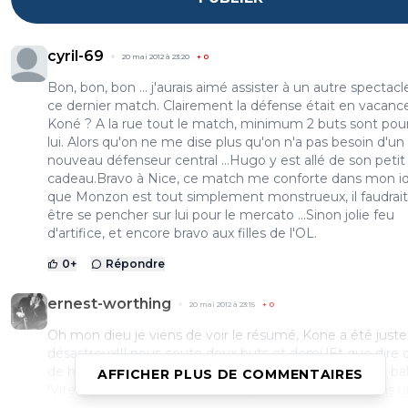
cyril-69
20 mai 2012 à 23:20
+
0
Bon, bon, bon ... j'aurais aimé assister à un autre spectac
ce dernier match. Clairement la défense était en vacance 
Koné ? A la rue tout le match, minimum 2 buts sont pou
lui. Alors qu'on ne me dise plus qu'on n'a pas besoin d'un
nouveau défenseur central ...Hugo y est allé de son petit
cadeau.Bravo à Nice, ce match me conforte dans mon i
que Monzon est tout simplement monstrueux, il faudrai
être se pencher sur lui pour le mercato ...Sinon jolie feu
d'artifice, et encore bravo aux filles de l'OL.
0
+
Répondre
ernest-worthing
20 mai 2012 à 23:15
+
0
Oh mon dieu je viens de voir le résumé, Kone a été juste
désastreux!Il nous coute deux buts et demi !Et que dire
de hugo, c'est vraiment incroyable de taper a côté du ba
AFFICHER PLUS DE COMMENTAIRES
!Vite vite un vrai DC!!Et surtout que Cris reste au moins u