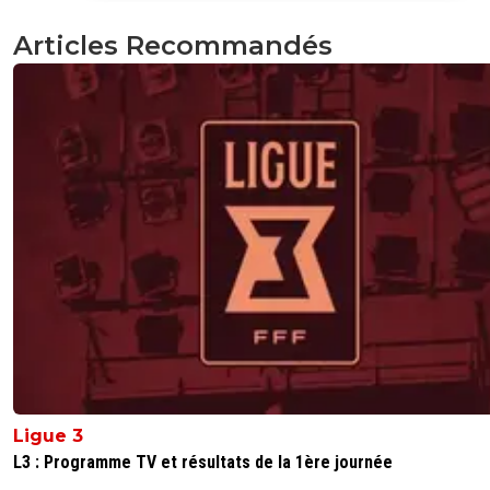
0
+
Répondre
Articles Recommandés
luda972
20 mai 2012 à 23:10
+
0
Maintenant la saison est finie... Il nous faut une défense 
pour la saison prochaine !!!!!
0
+
Répondre
galinette66
20 mai 2012 à 22:12
+
0
J'ai pas vu le match. C'est dans quelle circonstance le bu
contre son camp de yoyo??
0
+
Répondre
spartiate
20 mai 2012 à 22:54
+
0
Un but a la Landraeau , un coup franc qui se trans
Ligue 3
en centre , il veut la dégager du poing et la balle r
dessus de son poing et rentre ...Vraiment un matc
L3 : Programme TV et résultats de la 1ère journée
oublier pour Koné fautif sur les 2 premiers buts et L