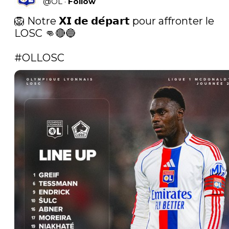
@
OL
·
Follow
🦁 Notre 𝗫𝗜 𝗱𝗲 𝗱𝗲́𝗽𝗮𝗿𝘁 pour affronter le 
LOSC 👊🔴🔵

#OLLOSC