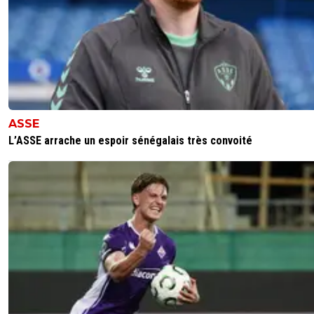
C est ca qu il fallait faire depuis le debut, enfin sur la seul
occaz de lyon
0
+
Répondre
Kvaracadabra
01 février 2026 à 16:40
+
887
Donc c est ca l'équipe qui finit 1er se ligue europa ? 😅Bo
niveau...
ASSE
L’ASSE arrache un espoir sénégalais très convoité
1
+
Répondre
sweet7812
01 février 2026 à 16:41
+
1173
Rappel moi ta place en LDC toi ??
car bon tenant du titre hein..
1
+
Répondre
Kvaracadabra
01 février 2026 à 16:58
+
887
On joue pas dans la même cours jte l'ai déjà sit 
insecte , barrages de ldc pour certains, 8 d'eur
cheap ligue pour les autres 😘