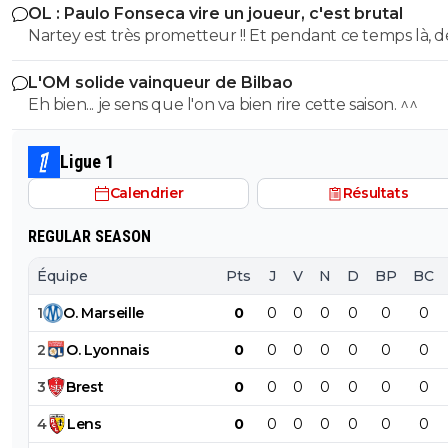
OL : Paulo Fonseca vire un joueur, c'est brutal
dépenser une fortune pour un joueur qui a suivis auc
Schyzo ? 😳
Nartey est très prometteur !! Et pendant ce temps là, d
préparation avec Liverpool, Liverpool on déjà fait la bêtise sur
joueurs comme AMN et Tessman joue tout les matchs..
isak l année dernière, ils veulent pas refaire la même bê
0
+
Répondre
L'OM solide vainqueur de Bilbao
Eh bien... je sens que l'on va bien rire cette saison. ^^
marley84
01 février 2026 à 16:11
+
28
Pas son poste. Sinon ta vie ça va ? Elle a l’air d’
vraiment merdique pour que tu passes ton te
Ligue 1
cracher ton venin ici. T’as pas mieux à faire ? U
Calendrier
Résultats
copine des potes de la famille ? Ou personne t
2
+
Répondre
REGULAR SEASON
la-derni-re-d-p-che
01 février 2026 à 16:16
+
27
Équipe
Pts
J
V
N
D
BP
BC
On ne doit pas regarder le même match des
1
O
.
Marseille
0
0
0
0
0
0
0
quenelles.
2
O
.
Lyonnais
0
0
0
0
0
0
0
0
+
Répondre
3
Brest
0
0
0
0
0
0
0
Kvaracadabra
01 février 2026 à 16:17
+
887
4
Lens
0
0
0
0
0
0
0
Bichon pas son poste mais il y joue non ?