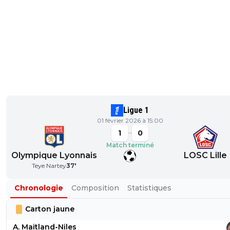
Ligue 1
01 février 2026 à 15:00
1
0
Match terminé
Olympique Lyonnais
LOSC Lille
Teye Nartey
37
'
Chronologie
Composition
Statistiques
Carton jaune
A. Maitland-Niles