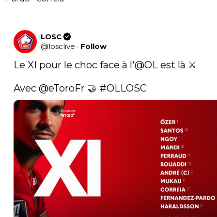
LOSC
@
losclive
·
Follow
Le XI pour le choc face à l'
@OL
 est là ⚔️

Avec 
@eToroFr
 🤝 
#OLLOSC