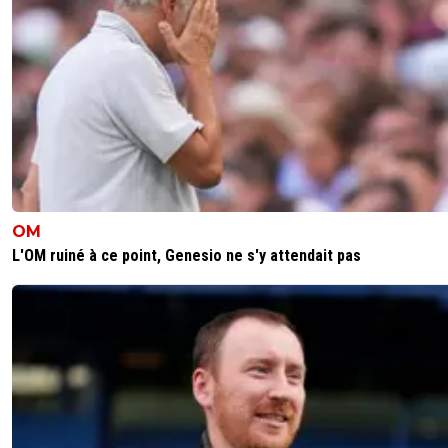
0
+
Répondre
Maubelan-OL
01 février 2026 à 16:53
+
2052
que ça fait du bien un bon gardien
1
+
Répondre
Kvaracadabra
01 février 2026 à 16:57
+
887
😂hein ? Avec des frappes sur lui et la puissance d
poussin ca va aller. Jte signale qu il a été sauvé su
OM
poteau également
L'OM ruiné à ce point, Genesio ne s'y attendait pas
0
+
Répondre
Kvaracadabra
01 février 2026 à 16:50
+
887
Lol ca pousse et ca siffle pas 😅
0
+
Répondre
Kvaracadabra
01 février 2026 à 16:45
+
887