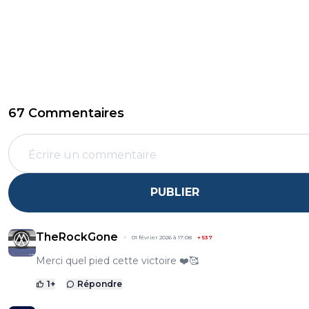
67 Commentaires
PUBLIER
TheRockGone
01 février 2026 à 17:08
+
537
Merci quel pied cette victoire ❤️🥰
1
+
Répondre