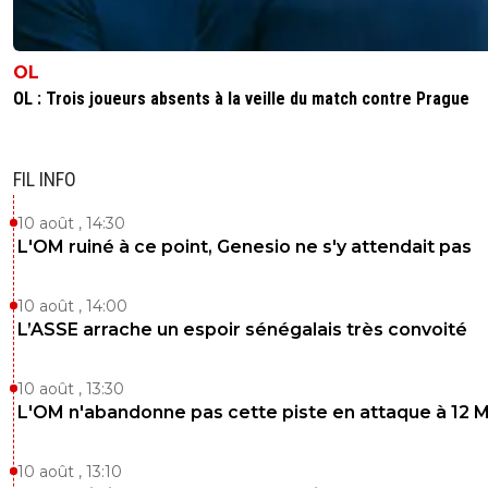
1
+
Répondre
OL
crissou
01 février 2026 à 16:24
+
97
OL : Trois joueurs absents à la veille du match contre Prague
je vois que les coup d'épaules lyonnaises sont sanctionn
mais pas les coups de coudes ou main des lillois
1
+
Répondre
FIL INFO
Kvaracadabra
10 août , 14:30
01 février 2026 à 16:34
+
887
L'OM ruiné à ce point, Genesio ne s'y attendait pas
Epaules au niveau du coude ? T es dédinitivemen
dégénéré congénital....
10 août , 14:00
0
+
Répondre
L’ASSE arrache un espoir sénégalais très convoité
crissou
01 février 2026 à 16:40
+
97
10 août , 13:30
que d'honneur, venant d'un footix décérébré, t'
L'OM n'abandonne pas cette piste en attaque à 12 
même pire que les gregroi etc... sacrée perfo
2
+
Répondre
10 août , 13:10