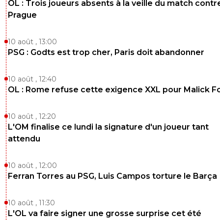
OL : Trois joueurs absents à la veille du match contr
Kvaracadabra
01 février 2026 à 16:20
+
887
Prague
Ah ces racailles lyonnaises même en tribunes. Trop facile
casse le rythme alors que l'adversaire domine
10 août , 13:00
1
+
Répondre
PSG : Godts est trop cher, Paris doit abandonner
marley84
01 février 2026 à 16:23
+
28
10 août , 12:40
Va t’acheter une vie
OL : Rome refuse cette exigence XXL pour Malick F
1
+
Répondre
10 août , 12:20
Kvaracadabra
01 février 2026 à 16:35
+
887
L'OM finalise ce lundi la signature d'un joueur tant
Tu m'aimes toi, et t'en as du temps à perdre à
attendu
stalker 😂crétin
0
+
Répondre
10 août , 12:00
Ferran Torres au PSG, Luis Campos torture le Barça
Kvaracadabra
01 février 2026 à 16:59
+
887
Oh oui trop frustré tellement le monde entier 
10 août , 11:30
l'Olympitre Lyonnais 😂😂crédibilité d'un ivrog
L'OL va faire signer une grosse surprise cet été
Rhône change rien 👍