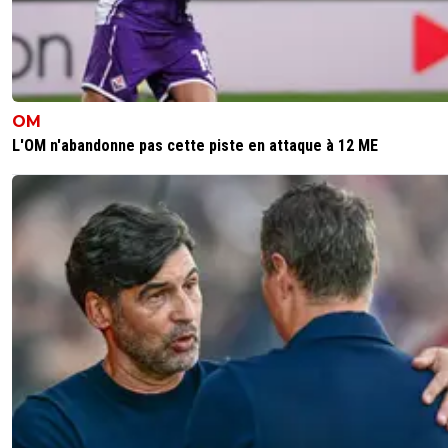
0
+
Répondre
sweet7812
01 février 2026 à 17:04
+
1173
Et bé si tu n'as pas honte de faire les barrages a
que tu es tenant du titre...
OM
Petite merde.
L'OM n'abandonne pas cette piste en attaque à 12 ME
Car bon encore + de 20 commentaires de ta pa
suivre notre match.
Tu n'as rien d'autres a foutre de ton aprem...
2
+
Répondre
Kvaracadabra
01 février 2026 à 16:33
+
887
Quelle merdeux ce endrick. Trop l'habitude d avoir les fa
sans var au real comme à lyon remarque
1
+
Répondre
JuniIsBack
01 février 2026 à 17:07
+
1248
Entre merdeux vous vous reconnaissez alors ...