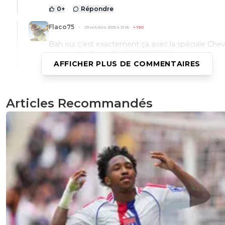
0
+
Répondre
Flaco75
29 octobre 2025 à 21:16
+
190
Bah oui c’est exactement ça avec la spéciale Chev
nous coûte 2pts…😏🇵🇹🇧🇷🇫🇷🇺🇦
AFFICHER PLUS DE COMMENTAIRES
0
+
Répondre
olivier-atton
29 octobre 2025 à 20:49
+
2436
Articles Recommandés
Quelle purge ce match, Lorient qui sont en 2 ligne ms de
leurs 20 metres pendant 90 min... Plus blessure Doué... 
mauvaise soirée
0
+
Répondre
Flaco75
29 octobre 2025 à 20:15
+
190
Beraldo c’est un vrai flic de carrefour… il passe son temps
gesticuler … 😆🇵🇹🇧🇷🇫🇷🇺🇦
0
+
Répondre