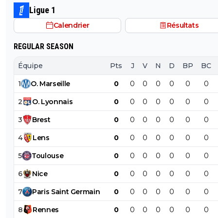
forme de Kvara il est remplaçant. C'est facile de dire qu
Ligue 1
ou tel joueur vaut 70 millions quand un club a un des
Calendrier
Résultats
budgets les plus élevé de la planète. 850 millions d'eur
REGULAR SEASON
Équipe
Pts
J
V
N
D
BP
BC
1
O
.
Marseille
0
0
0
0
0
0
0
2
O
.
Lyonnais
0
0
0
0
0
0
0
3
Brest
0
0
0
0
0
0
0
4
Lens
0
0
0
0
0
0
0
5
Toulouse
0
0
0
0
0
0
0
6
Nice
0
0
0
0
0
0
0
7
Paris
Saint
Germain
0
0
0
0
0
0
0
8
Rennes
0
0
0
0
0
0
0