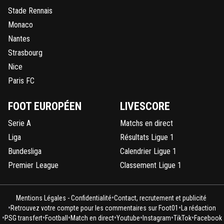
Stade Rennais
Monaco
Nantes
Strasbourg
Nice
Paris FC
FOOT EUROPÉEN
LIVESCORE
Serie A
Matchs en direct
Liga
Résultats Ligue 1
Bundesliga
Calendrier Ligue 1
Premier League
Classement Ligue 1
•
Mentions Légales - Confidentialité
Contact, recrutement et publicité
•
•
Retrouvez votre compte pour les commentaires sur Foot01
La rédaction
•
•
•
•
•
•
•
PSG transfert
Football
Match en direct
Youtube
Instagram
TikTok
Facebook