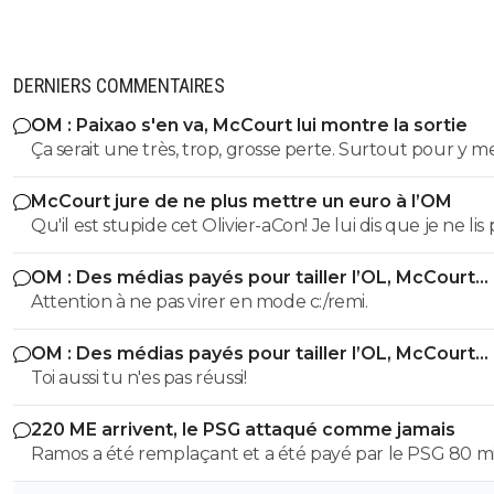
DERNIERS COMMENTAIRES
OM : Paixao s'en va, McCourt lui montre la sortie
Ça serait une très, trop, grosse perte. Surtout pour y m
Gouiri, que j'aime pourtant bien. Mais à choisir, aucune
McCourt jure de ne plus mettre un euro à l’OM
hésitation, c'est Paixao tous les jours.
Qu'il est stupide cet Olivier-aCon! Je lui dis que je ne lis 
ses commentaires puérils avec des émojis et il continue
OM : Des médias payés pour tailler l’OL, McCourt
me répondre avec ses petites images de gogol. Ça pro
accusé
Attention à ne pas virer en mode c:/remi.
bien ce que je dis, on voit tout de suite qu'on a affaire à
teubé.^^
OM : Des médias payés pour tailler l’OL, McCourt
accusé
Toi aussi tu n'es pas réussi!
220 ME arrivent, le PSG attaqué comme jamais
Ramos a été remplaçant et a été payé par le PSG 80 mi
(65+15 de bonus) Barcola était titulaire mais avec le ret