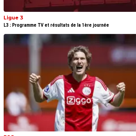
heureusement ne trouve personne au 2me poteau sinon
plus personne
Ligue 3
0
+
Répondre
L3 : Programme TV et résultats de la 1ère journée
Flaco75
29 octobre 2025 à 19:15
+
190
Zairou est vraiment devenu un super récupérateur en
revanche plus rien sur le plan offensif …… 🤪🇵🇹🇧🇷🇫🇷🇺
0
+
Répondre
Flaco75
29 octobre 2025 à 19:12
+
190
Beraldo qui nous montre qu’un tacle par derrière peut êt
bien fait… 🤩🇵🇹🇧🇷🇫🇷🇺🇦
0
+
Répondre
Flaco75
29 octobre 2025 à 18:59
+
190
Aïe Aïe Aïe, Dembébé a l’air hyper concentré 🤩🇵🇹🇧🇷
0
+
Répondre