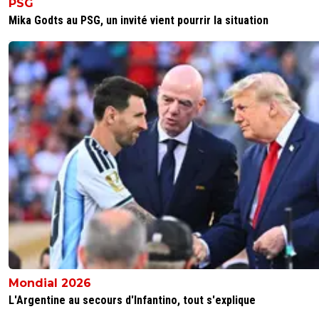
PSG
Mika Godts au PSG, un invité vient pourrir la situation
Flaco75
29 octobre 2025 à 18:56
+
190
Belle équipe pour démarrer … 🤪🇵🇹🇧🇷🇫🇷🇺🇦
0
+
Répondre
olivier-atton
29 octobre 2025 à 18:49
+
2436
4 titis titulaires au coup d'envoi. Domage que le jeune B
soit pas sur le banc
0
+
Répondre
Flaco75
29 octobre 2025 à 18:57
+
190
C’est ça qui est vraiment bien 🤪🇵🇹🇧🇷🇫🇷🇺🇦
0
+
Répondre
Mondial 2026
L'Argentine au secours d'Infantino, tout s'explique