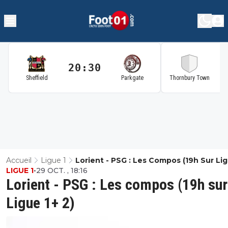
20:30
2
Sheffield
Parkgate
Thornbury Town
Accueil
Ligue 1
Lorient - PSG : Les Compos (19h Sur Lig
LIGUE 1
•
29 OCT. , 18:16
2)
Lorient - PSG : Les compos (19h sur
Ligue 1+ 2)