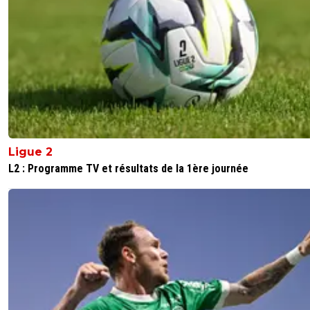
1
+
Répondre
reds13
11 mai 2026 à 22:40
+
1098
Tollisso mérite la sélection, sans lui Lyon serait 10
1
+
Répondre
sergio33
11 mai 2026 à 22:42
+
1608
Sans Greenwood... l'OM serait peut être en trai
battre pour ne pas descendre en Ligue2. ^^
Ligue 2
1
+
Répondre
L2 : Programme TV et résultats de la 1ère journée
reds13
11 mai 2026 à 22:49
+
1098
Sauf que greewood il peut pas être sélectionné
DD
0
+
Répondre
dijaya
11 mai 2026 à 22:57
+
2165
t es obligé pauvre naze..... il parle de Tolisso. tu 