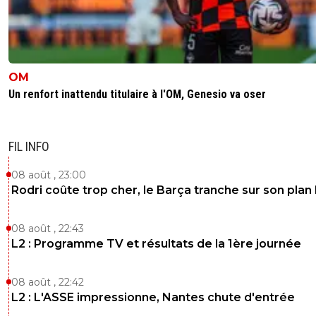
parisiens) car il y a du beau monde dans cette 
Alors qu'à l'OM... tu enlèves Greenwood... il n'y 
rien !
0
+
Répondre
OM
Un renfort inattendu titulaire à l'OM, Genesio va oser
saammm
11 mai 2026 à 23:14
+
548
Tu enlève tolisso vous êtes en ligue deux
0
+
Répondre
FIL INFO
sergio33
11 mai 2026 à 23:17
+
1608
08 août , 23:00
Rodri coûte trop cher, le Barça tranche sur son plan
C'est vrai !... mais il faut bien que je prenne un
exemple. ^^
08 août , 22:43
0
+
Répondre
L2 : Programme TV et résultats de la 1ère journée
sergio33
11 mai 2026 à 23:18
+
1608
Tu n'en sais rien... mais bon... c'est vrai que sans l
08 août , 22:42
cela aurait été très compliqué pour l'OL.
L2 : L'ASSE impressionne, Nantes chute d'entrée