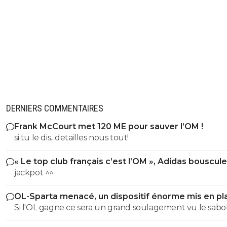
DERNIERS COMMENTAIRES
Frank McCourt met 120 ME pour sauver l’OM !
si tu le dis...detailles nous tout!
« Le top club français c’est l’OM », Adidas bouscule
PSG
jackpot ^^
OL-Sparta menacé, un dispositif énorme mis en pl
Si l'OL gagne ce sera un grand soulagement vu le sab
incroyable du farfelu sans froc Fonseca au match allé. S