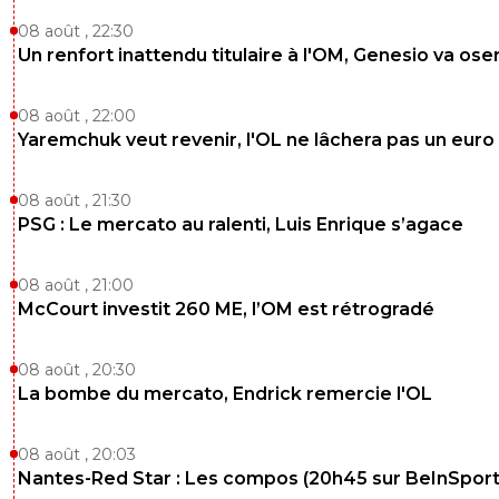
0
+
Répondre
08 août , 22:30
reds13
Un renfort inattendu titulaire à l'OM, Genesio va ose
11 mai 2026 à 22:34
+
1098
Greewood et tollisso c'est logique, par contre j aurait mis
à la place de dembelé poste pour poste, lepaul a été plu
08 août , 22:00
régulier que dembelé
Yaremchuk veut revenir, l'OL ne lâchera pas un euro
0
+
Répondre
08 août , 21:30
dijaya
PSG : Le mercato au ralenti, Luis Enrique s’agace
11 mai 2026 à 22:58
+
2165
c politique. tu comprends. t es obligé de mettre
Dembele, son but pareil est tres beau mais c en e
08 août , 21:00
le plus beau.
McCourt investit 260 ME, l’OM est rétrogradé
0
+
Répondre
08 août , 20:30
La bombe du mercato, Endrick remercie l'OL
08 août , 20:03
Nantes-Red Star : Les compos (20h45 sur BeInSport