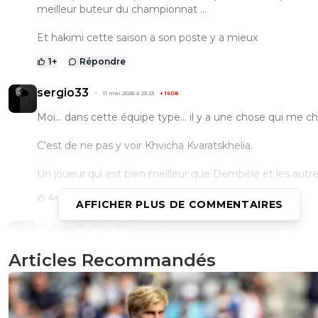
meilleur buteur du championnat ...
Et hakimi cette saison a son poste y a mieux
1
+
Répondre
sergio33
11 mai 2026 à 23:23
+
1608
Moi... dans cette équipe type... il y a une chose qui me c
C'est de ne pas y voir Khvicha Kvaratskhelia.
Un joueur qui est bien meilleur que Dembélé et les autre
4
+
Répondre
AFFICHER PLUS DE COMMENTAIRES
SidneyBallondOr
11 mai 2026 à 22:37
+
707
bravo à Tolisso.
Articles Recommandés
y'a bien que l'autre relou de Deschamps qui ne le voit pa
qui fait tout comme.
il n'aime pas nos gônes et c'est comme ça...