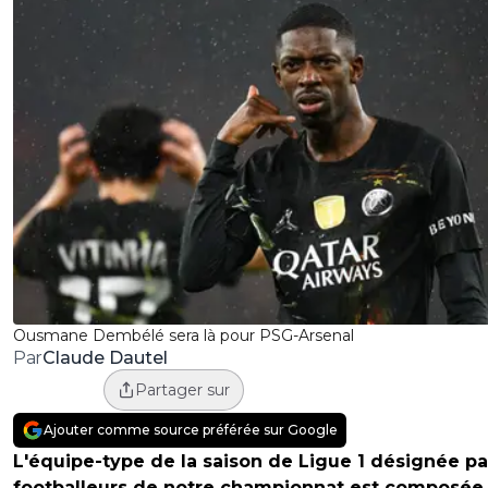
Ousmane Dembélé sera là pour PSG-Arsenal
Claude Dautel
Par
Partager sur
Ajouter comme source préférée sur Google
L'équipe-type de la saison de Ligue 1 désignée pa
footballeurs de notre championnat est composée