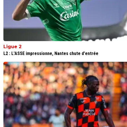
de l OM. t as un grain qd meme
1
+
Répondre
sergio33
11 mai 2026 à 22:58
+
1608
Je fais un parallèle entre deux équipes qui com
sur un joueur.
Ligue 2
Cela t'emmerde ? C'est normal. ^^
L2 : L'ASSE impressionne, Nantes chute d'entrée
0
+
Répondre
dijaya
11 mai 2026 à 23:04
+
2165
ah bon pourquoi? pour ton obsession sur l oM.
tkt. ça me fait juste de la peine
0
+
Répondre
sergio33
11 mai 2026 à 23:10
+
1608
Pour le PSG... je ne peux pas dire qu'il y a un se
joueur qui sauve la baraque (même si quelques f
s'il y en a un qui enlève une belle épine du pie