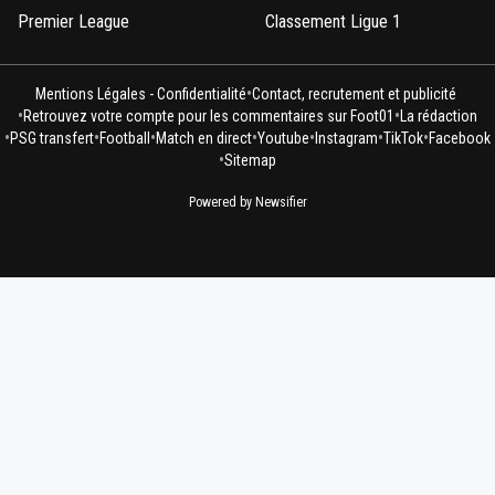
Premier League
Classement Ligue 1
•
Mentions Légales - Confidentialité
Contact, recrutement et publicité
•
•
Retrouvez votre compte pour les commentaires sur Foot01
La rédaction
•
•
•
•
•
•
•
PSG transfert
Football
Match en direct
Youtube
Instagram
TikTok
Facebook
•
Sitemap
Powered by Newsifier