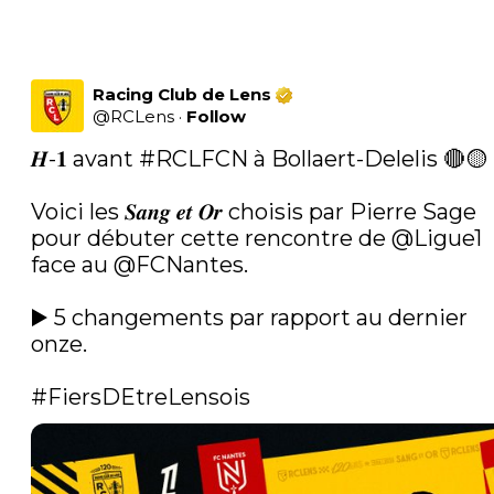
Racing Club de Lens
@
RCLens
·
Follow
𝑯-𝟏 avant 
#RCLFCN
 à Bollaert-Delelis 🔴🟡

Voici les 𝑺𝒂𝒏𝒈 𝒆𝒕 𝑶𝒓 choisis par Pierre Sage 
pour débuter cette rencontre de 
@Ligue1
face au 
@FCNantes
.

▶️ 5 changements par rapport au dernier 
onze.

#FiersDEtreLensois