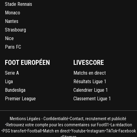
Stade Rennais
Monaco
Nantes
Strasbourg
Nice
Paris FC
FOOT EUROPÉEN
LIVESCORE
Serie A
Matchs en direct
Liga
Résultats Ligue 1
Bundesliga
Calendrier Ligue 1
Premier League
Classement Ligue 1
•
Mentions Légales - Confidentialité
Contact, recrutement et publicité
•
•
Retrouvez votre compte pour les commentaires sur Foot01
La rédaction
•
•
•
•
•
•
•
PSG transfert
Football
Match en direct
Youtube
Instagram
TikTok
Facebook
•
Sitemap