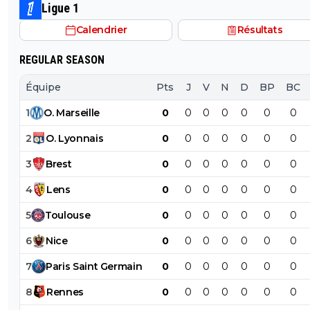
mec pareil me pue au nez...Reste au Réal et continue a
Ligue 1
pourrir le vestiaire !
Calendrier
Résultats
REGULAR SEASON
Équipe
Pts
J
V
N
D
BP
BC
1
O
.
Marseille
0
0
0
0
0
0
0
2
O
.
Lyonnais
0
0
0
0
0
0
0
3
Brest
0
0
0
0
0
0
0
4
Lens
0
0
0
0
0
0
0
5
Toulouse
0
0
0
0
0
0
0
6
Nice
0
0
0
0
0
0
0
7
Paris
Saint
Germain
0
0
0
0
0
0
0
8
Rennes
0
0
0
0
0
0
0