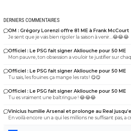
DERNIERS COMMENTAIRES
OM : Grégory Lorenzi offre 81 ME à Frank McCourt
Je sent que je vais bien rigoler la saison à venir…😂😂😂
Officiel : Le PSG fait signer Akliouche pour 50 ME
Mon pauvre, ton obsession a vouloir te justifier sur cha
commentaire 🤣😂😂 Tu aurais la queue d'un chat qui s
Officiel : Le PSG fait signer Akliouche pour 50 ME
de bouche et on t'accuserait de l'avoir mangé que tu ni
Tu sais, les fouines ça mange les rats ! 😋😋
encore....mdr
Officiel : Le PSG fait signer Akliouche pour 50 ME
Tu es vraiment une baltringue ! 😂😂😂
Vinicius humilie Arsenal et prolonge au Real jusqu’
2032
En voilà encore un a qui les millions ne suffisant pas, a 
sur son club pour en récupérer quelques uns de plus.