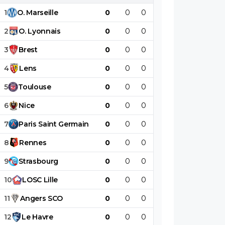
1
O
.
Marseille
0
0
0
0
0
0
2
O
.
Lyonnais
0
0
0
0
0
0
3
Brest
0
0
0
0
0
0
4
Lens
0
0
0
0
0
0
5
Toulouse
0
0
0
0
0
0
6
Nice
0
0
0
0
0
0
7
Paris
Saint
Germain
0
0
0
0
0
0
8
Rennes
0
0
0
0
0
0
9
Strasbourg
0
0
0
0
0
0
10
LOSC
Lille
0
0
0
0
0
0
11
Angers
SCO
0
0
0
0
0
0
12
Le
Havre
0
0
0
0
0
0