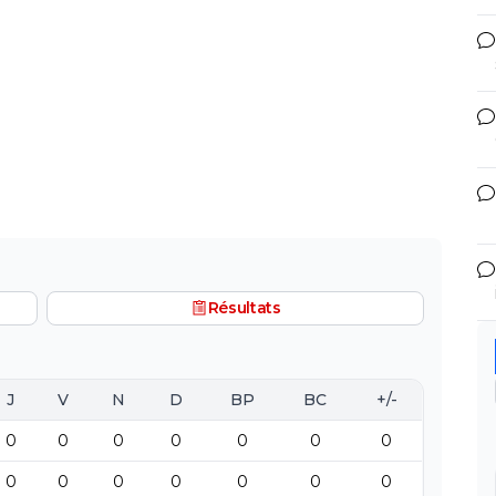
Résultats
J
V
N
D
BP
BC
+/-
0
0
0
0
0
0
0
0
0
0
0
0
0
0