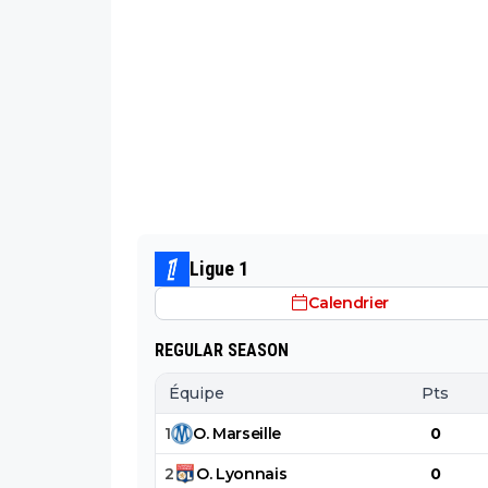
Ligue 1
Calendrier
REGULAR SEASON
Équipe
Pts
1
O
.
Marseille
0
2
O
.
Lyonnais
0