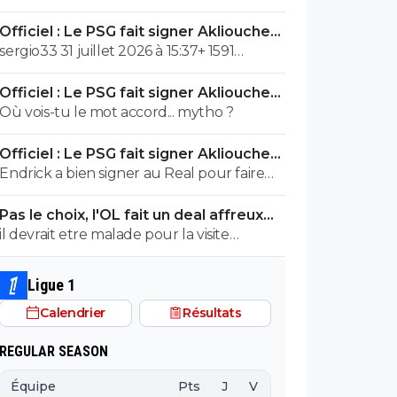
passé entre le PSG et Vinicius... mytho ?
Officiel : Le PSG fait signer Akliouche
pour 50 ME
sergio33 31 juillet 2026 à 15:37+ 1591
Vinicius n'a pas besoin d'envoyer de
Officiel : Le PSG fait signer Akliouche
messages au PSG. Il y a déjà un accord qui
pour 50 ME
Où vois-tu le mot accord... mytho ?
fait que Vinicius va bientôt débarquer au
PSG. C'est la surprise de l'été de Nasser
Officiel : Le PSG fait signer Akliouche
pour les supporters parisiens et pour avoir
pour 50 ME
Endrick a bien signer au Real pour faire
sa grande page publicitaire pour le Qatar.
briller le banc des remplaçants, ça n a pas
Ça va "Pinocchio" , ton père doit s appeler
Pas le choix, l'OL fait un deal affreux
l air de te déranger ?!
Gérard Lopez ?!
avec Getafe
il devrait etre malade pour la visite
medicale
Ligue 1
Calendrier
Résultats
REGULAR SEASON
Équipe
Pts
J
V
N
D
BP
B