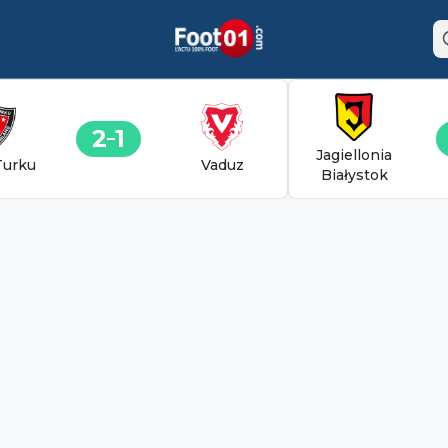
2
1
Jagiellonia
Turku
Vaduz
Białystok