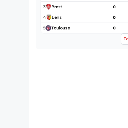
3
Brest
0
4
Lens
0
5
Toulouse
0
To