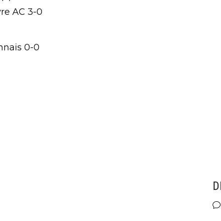
vre AC 3-0
nnais 0-0
D