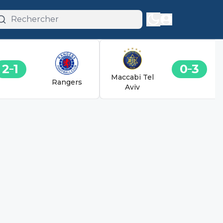
2
1
0
3
Maccabi Tel
Rangers
Aviv