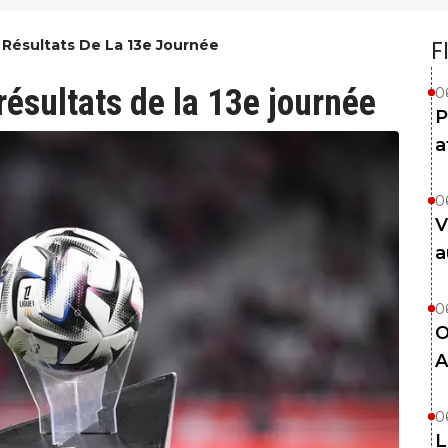
 Résultats De La 13e Journée
F
ésultats de la 13e journée
0
P
a
0
V
a
0
O
A
0
L