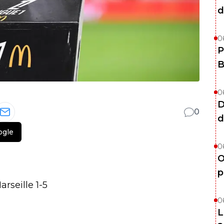
d
0
P
B
0
D
0
d
ogle
0
O
p
rseille 1-5
0
L