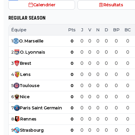
démontrer ici abruti ! putain tes parents t'ont fini à la pis
Calendrier
Résultats
la pisse toi c'est évident
c'est pas possible....tu démontres que tu connais rien à r
l'ignorant qui manque cruellement de culture veut n
REGULAR SEASON
donner des cours mdr
Équipe
Pts
J
V
N
D
BP
BC
1
O
.
Marseille
0
0
0
0
0
0
0
2
O
.
Lyonnais
0
0
0
0
0
0
0
3
Brest
0
0
0
0
0
0
0
4
Lens
0
0
0
0
0
0
0
5
Toulouse
0
0
0
0
0
0
0
6
Nice
0
0
0
0
0
0
0
7
Paris
Saint
Germain
0
0
0
0
0
0
0
8
Rennes
0
0
0
0
0
0
0
9
Strasbourg
0
0
0
0
0
0
0