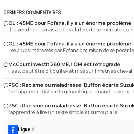
DERNIERS COMMENTAIRES
OL : 45ME pour Fofana, il y a un énorme problème
Il le vendront jamais à ce prix là lors de se mercato du 
OL : 45ME pour Fofana, il y a un énorme problème
Les clubs intéressés par Fofana ont raison de se poser le
bonnes questions à son sujet sur sa longue blessure. Il 
McCourt investit 260 ME, l’OM est rétrogradé
évident que les clubs cités ne veulent pas prendre de
il s'est peut être dit qu'il avait misé sur 1 mauvais cheval
risques et s'interrogent sur sa longue blessure avant d
u coup
mettre une telle somme dans ce joueur.
PSG : Racisme ou maladresse, Buffon écarte Suzuk
"Je tapprend l'histoire la géopolitique quand tu veux," LOL
LOL LOL tu peux meme pas apprendre à un collégien
PSG : Racisme ou maladresse, Buffon écarte Suzuk
l'histoire puisque meme un élève de 3eme sait que le
"apprendre a lire un texte simple et surtout a le
nazisme c'est pas en Italie contrairement à toi l'ane du
comprendre" dixit le mec qui pensait que le nazisme c'e
! Ca se voit que t'es l'électeur moyen de LFI, un mec plus
en italie mdr On sent le petit lfiste frustré ! va picoler tes 8.6 le
bete que la moyenne et pas assez cultivé !! Tu viens de le
Ligue 1
mongolien qui voit des fachos partout tes parents t'ont f