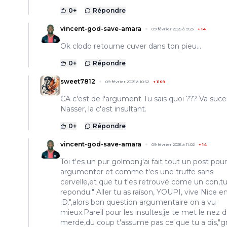
0
+
Répondre
vincent-god-save-amara
09 février 2025 à 9:23
+
14
Ok clodo retourne cuver dans ton pieu...
0
+
Répondre
sweet7812
09 février 2025 à 10:52
+
1168
CA c'est de l'argument Tu sais quoi ??? Va suce
Nasser, la c'est insultant.
0
+
Répondre
vincent-god-save-amara
09 février 2025 à 11:02
+
14
Toi t'es un pur golmon,j'ai fait tout un post pour
argumenter et comme t'es une truffe sans
cervelle,et que tu t'es retrouvé come un con,t
repondu:" Aller tu as raison, YOUPI, vive Nice e
:D.",alors bon question argumentaire on a vu
mieux.Pareil pour les insultes,je te met le nez 
merde,du coup t'assume pas ce que tu a dis,"