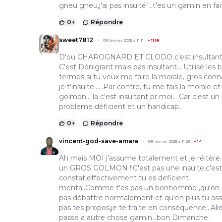
gneu gneu,j'ai pas insulté"...t'es un gamin en fait
0
+
Répondre
sweet7812
09 février 2025 à 11:11
+
1168
D'ou CHAROGNARD ET CLODO c'est insultant
C'est Dénigrant mais pas insultant... Utilise les 
termes si tu veux me faire la morale, gros conn
je t'insulte......Par contre, tu me fais la morale et
golmon... la c'est insultant pr moi... Car c'est un
probleme déficient et un handicap..
0
+
Répondre
vincent-god-save-amara
09 février 2025 à 11:23
+
14
Ah mais MOI j'assume totalement et je réitère..
un GROS GOLMON !!C'est pas une insulte,c'est
constat,effectivement tu es deficient
mental.Comme t'es pas un bonhomme ,qu'on 
pas débattre normalement et qu'en plus tu a
pas tes propos,je te traite en conséquence...All
passe a autre chose gamin...bon Dimanche.