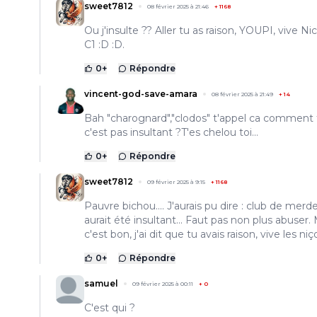
sweet7812
08 février 2025 à 21:46
+
1168
Ou j'insulte ?? Aller tu as raison, YOUPI, vive Ni
C1 :D :D.
0
+
Répondre
vincent-god-save-amara
08 février 2025 à 21:49
+
14
Bah "charognard","clodos" t'appel ca comment 
c'est pas insultant ?T'es chelou toi...
0
+
Répondre
sweet7812
09 février 2025 à 9:15
+
1168
Pauvre bichou.... J'aurais pu dire : club de merde
aurait été insultant... Faut pas non plus abuser.
c'est bon, j'ai dit que tu avais raison, vive les niço
0
+
Répondre
samuel
09 février 2025 à 00:11
+
0
C'est qui ?