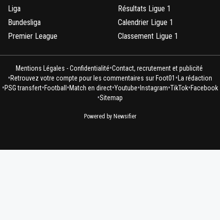
Liga
Résultats Ligue 1
Bundesliga
Calendrier Ligue 1
Premier League
Classement Ligue 1
•
Mentions Légales - Confidentialité
Contact, recrutement et publicité
•
•
Retrouvez votre compte pour les commentaires sur Foot01
La rédaction
•
•
•
•
•
•
•
PSG transfert
Football
Match en direct
Youtube
Instagram
TikTok
Facebook
•
Sitemap
Powered by Newsifier