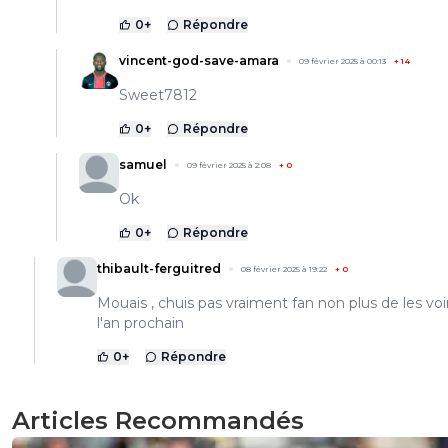
0
+
Répondre
vincent-god-save-amara
09 février 2025 à 00:13
+
14
Sweet7812
0
+
Répondre
samuel
09 février 2025 à 2:08
+
0
Ok
0
+
Répondre
thibault-ferguitred
08 février 2025 à 19:22
+
0
Mouais , chuis pas vraiment fan non plus de les voi
l'an prochain
0
+
Répondre
Articles Recommandés