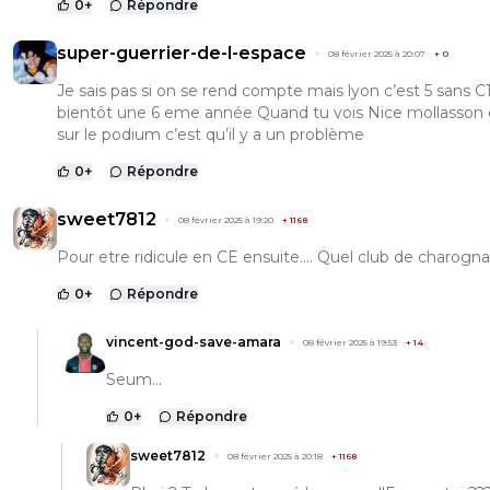
0
+
Répondre
super-guerrier-de-l-espace
08 février 2025 à 20:07
+
0
Je sais pas si on se rend compte mais lyon c’est 5 sans C
bientôt une 6 eme année Quand tu vois Nice mollasson 
sur le podium c’est qu’il y a un problème
0
+
Répondre
sweet7812
08 février 2025 à 19:20
+
1168
Pour etre ridicule en CE ensuite.... Quel club de charognar
0
+
Répondre
vincent-god-save-amara
08 février 2025 à 19:53
+
14
Seum...
0
+
Répondre
sweet7812
08 février 2025 à 20:18
+
1168