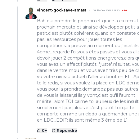
vincent-god-save-amara
08 février 2025 à 21:30
+
14
Bah oui prendre le pognon et grace a ca recrut
prochain mercato et ainsi se développer petit a
petit.c'est plutôt cohérent quand on constate 
pas les ressources pour jouer toutes les
compétitions.la preuve,au moment ou j'ecrit ils
4eme...regarde l'ol,vous êtes passés et vous all
devoir jouer 2 compétitions energivores,alors 
vous avez un effectif plutôt..."juste".résultat, vo
dans le ventre mou et vous avez très peu de 
vu votre niveau actuel d'aller au bout en EL...Ap
te le redis, si vous voulez la place en LDC dem
vous pour la prendre,demandez pas aux autres
de vous la laisser,si ils y vont,c'est qu'il l'auront
mérite...alors TOI calme toi au lieux de les insul
simplement par jalousie,c'est plutôt toi qui te
comporte comme un clodo a quémander une 
en LDC...EDIT: ils sont même 3 ème de L1
0
+
Répondre