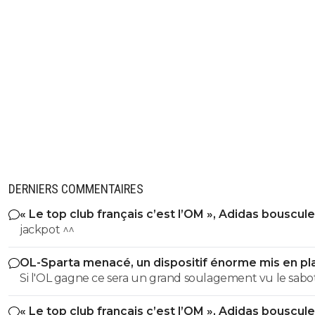
DERNIERS COMMENTAIRES
« Le top club français c’est l’OM », Adidas bouscule
PSG
jackpot ^^
OL-Sparta menacé, un dispositif énorme mis en pl
Si l'OL gagne ce sera un grand soulagement vu le sab
incroyable du farfelu sans froc Fonseca au match allé. S
« Le top club français c’est l’OM », Adidas bouscule
perd ce sera aussi une grande victoire et une énorme