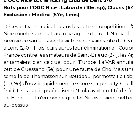
L'OGC Nice bat le Racing Club de Lens 2-0
Buts pour l'OGC Nice : Laborde (10e, sp), Clauss (6
Exclusion : Medina (57e, Lens)
Décevant voire ridicule dans les autres compétitions, 
Nice montre un tout autre visage en Ligue 1. Nouvelle
preuve ce samedi avec la victoire convaincante du Gy
à Lens (2-0). Trois jours après leur élimination en Coup
France contre les amateurs de Saint-Brieuc (2-1), les A
entamaient bien ce duel pour l’Europe. La VAR annulai
but de Guessand (5e) pour une faute de Cho. Mais un
semelle de Thomasson sur Boudaoui permettait à La
(1-0, 9e) d’ouvrir rapidement le score sur penalty. Cueill
froid, Lens aurait pu égaliser si Nzola avait profité de l’
de Bombito. Il n’empêche que les Niçois étaient nett
au-dessus.