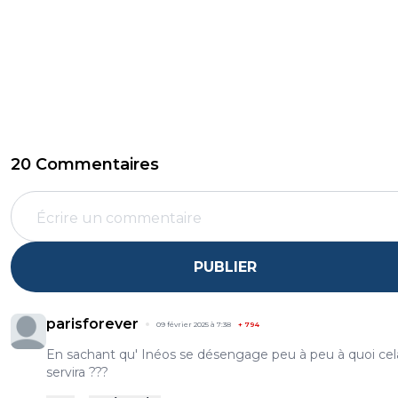
20 Commentaires
PUBLIER
parisforever
09 février 2025 à 7:38
+
794
En sachant qu' Inéos se désengage peu à peu à quoi cel
servira ???