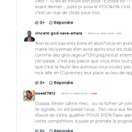
Pkoi ? Tu les as trouvé bon pour l'Europa toi ???
avant dernier.... juste pr avoir le POGNON c'est 
c'est un club de clodo pour moi.
0
+
Répondre
vincent-god-save-amara
08 février 2025 à 20:25
+
14
Non ils ont pas étés bons et alors?vous en ave
marre les lyonnais d'en avoir après tout les club
comme des gros rageux?Om,psg,nice,st etien
j'en passe...c'est pas paece que vous êtes tout 
que c'est la faute des autres,si vous voulez pas
nice aille en C1,prennez leur place au lieu de rage
0
+
Répondre
sweet7812
08 février 2025 à 20:46
+
1168
Oulaaa, Reste calme mec... ou va fumer un joint
te signale, on est passé nous... J'en veux aux Ni
d'avoir de s'etre qualifier POUR RIEN Faire dan
cette compétition, si juste pr prendre le pogno
0
+
Répondre