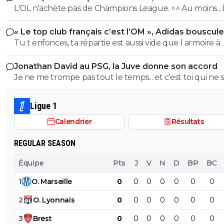
PSG
L'OL n'achète pas de Champions League. ^^ Au moins... l'OM a
délivrance avec un possible licenciement de ce clown.
un point commun avec le PSG. Mdr Adidas ne se trompe pas
« Le top club français c’est l’OM », Adidas bouscule
avec l'OL qui est une valeur sûre... contrairement à l'OM
PSG
Tu t enfonces, ta répartie est aussi vide que l armoire à
trophées de ton club depuis 15 piges, t es juste une gr
Jonathan David au PSG, la Juve donne son accord
gueule arrogante se pensant plus intelligent que les a
Je ne me trompe pas tout le temps... et c'est toi qui ne s
alors que t es juste un pauvre clown empafé mdr
pas lire. ^^
Ligue 1
Calendrier
Résultats
REGULAR SEASON
Équipe
Pts
J
V
N
D
BP
BC
1
O
.
Marseille
0
0
0
0
0
0
0
2
O
.
Lyonnais
0
0
0
0
0
0
0
3
Brest
0
0
0
0
0
0
0