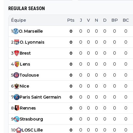
l'ignorant qui manque cruellement de culture veut n
REGULAR SEASON
donner des cours mdr
Équipe
Pts
J
V
N
D
BP
BC
1
O
.
Marseille
0
0
0
0
0
0
0
2
O
.
Lyonnais
0
0
0
0
0
0
0
3
Brest
0
0
0
0
0
0
0
4
Lens
0
0
0
0
0
0
0
5
Toulouse
0
0
0
0
0
0
0
6
Nice
0
0
0
0
0
0
0
7
Paris
Saint
Germain
0
0
0
0
0
0
0
8
Rennes
0
0
0
0
0
0
0
9
Strasbourg
0
0
0
0
0
0
0
10
LOSC
Lille
0
0
0
0
0
0
0