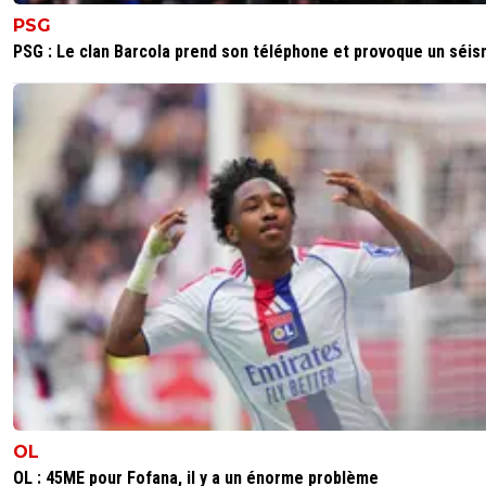
PSG
PSG : Le clan Barcola prend son téléphone et provoque un séi
OL
OL : 45ME pour Fofana, il y a un énorme problème