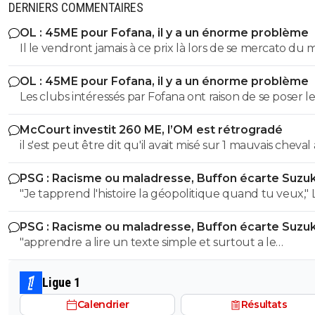
DERNIERS COMMENTAIRES
OL : 45ME pour Fofana, il y a un énorme problème
Il le vendront jamais à ce prix là lors de se mercato du 
OL : 45ME pour Fofana, il y a un énorme problème
Les clubs intéressés par Fofana ont raison de se poser le
bonnes questions à son sujet sur sa longue blessure. Il 
McCourt investit 260 ME, l’OM est rétrogradé
évident que les clubs cités ne veulent pas prendre de
il s'est peut être dit qu'il avait misé sur 1 mauvais cheval
risques et s'interrogent sur sa longue blessure avant d
u coup
mettre une telle somme dans ce joueur.
PSG : Racisme ou maladresse, Buffon écarte Suzuk
"Je tapprend l'histoire la géopolitique quand tu veux," LOL
LOL LOL tu peux meme pas apprendre à un collégien
PSG : Racisme ou maladresse, Buffon écarte Suzuk
l'histoire puisque meme un élève de 3eme sait que le
"apprendre a lire un texte simple et surtout a le
nazisme c'est pas en Italie contrairement à toi l'ane du
comprendre" dixit le mec qui pensait que le nazisme c'e
! Ca se voit que t'es l'électeur moyen de LFI, un mec plus
en italie mdr On sent le petit lfiste frustré ! va picoler tes 8.6 le
bete que la moyenne et pas assez cultivé !! Tu viens de le
Ligue 1
mongolien qui voit des fachos partout tes parents t'ont f
démontrer ici abruti ! putain tes parents t'ont fini à la pis
Calendrier
Résultats
la pisse toi c'est évident
c'est pas possible....tu démontres que tu connais rien à r