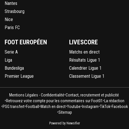
Nantes
Strasbourg
Nice
Paris FC
FOOT EUROPÉEN
LIVESCORE
Serie A
Matchs en direct
Liga
Résultats Ligue 1
Bundesliga
Calendrier Ligue 1
Premier League
Classement Ligue 1
•
Mentions Légales - Confidentialité
Contact, recrutement et publicité
•
•
Retrouvez votre compte pour les commentaires sur Foot01
La rédaction
•
•
•
•
•
•
•
PSG transfert
Football
Match en direct
Youtube
Instagram
TikTok
Facebook
•
Sitemap
Powered by Newsifier