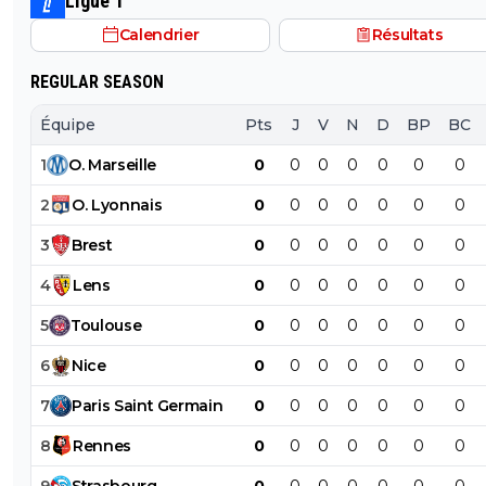
Ligue 1
Calendrier
Résultats
REGULAR SEASON
Équipe
Pts
J
V
N
D
BP
BC
1
O
.
Marseille
0
0
0
0
0
0
0
2
O
.
Lyonnais
0
0
0
0
0
0
0
3
Brest
0
0
0
0
0
0
0
4
Lens
0
0
0
0
0
0
0
5
Toulouse
0
0
0
0
0
0
0
6
Nice
0
0
0
0
0
0
0
7
Paris
Saint
Germain
0
0
0
0
0
0
0
8
Rennes
0
0
0
0
0
0
0
9
Strasbourg
0
0
0
0
0
0
0