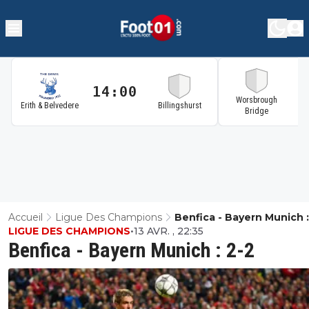
14:00
1
Worsbrough
Erith & Belvedere
Billingshurst
Bridge
Accueil
Ligue Des Champions
Benfica - Bayern Munich :
LIGUE DES CHAMPIONS
•
13 AVR. , 22:35
Benfica - Bayern Munich : 2-2