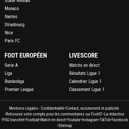
Stade Rennais
Monaco
Nantes
Strasbourg
Nice
Paris FC
FOOT EUROPÉEN
LIVESCORE
Serie A
Matchs en direct
Liga
Résultats Ligue 1
Bundesliga
Calendrier Ligue 1
Premier League
Classement Ligue 1
•
Mentions Légales - Confidentialité
Contact, recrutement et publicité
•
•
Retrouvez votre compte pour les commentaires sur Foot01
La rédaction
•
•
•
•
•
•
•
PSG transfert
Football
Match en direct
Youtube
Instagram
TikTok
Facebook
•
Sitemap