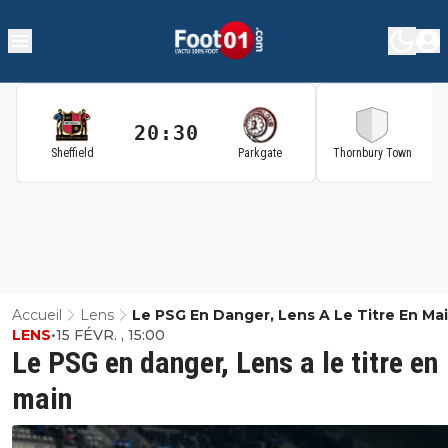
20:30
2
Sheffield
Parkgate
Thornbury Town
Accueil
Lens
Le PSG En Danger, Lens A Le Titre En Ma
LENS
•
15 FÉVR. , 15:00
Le PSG en danger, Lens a le titre en
main