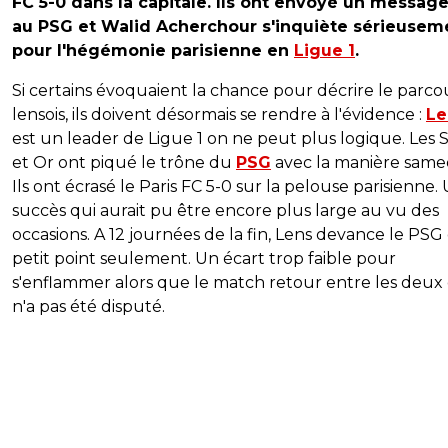
FC 5-0 dans la capitale. Ils ont envoyé un message
au PSG et Walid Acherchour s'inquiète sérieusem
pour l'hégémonie parisienne en
Ligue 1
.
Si certains évoquaient la chance pour décrire le parco
lensois, ils doivent désormais se rendre à l'évidence :
Le
est un leader de Ligue 1 on ne peut plus logique. Les 
et Or ont piqué le trône du
PSG
avec la manière samedi
Ils ont écrasé le Paris FC 5-0 sur la pelouse parisienne.
succès qui aurait pu être encore plus large au vu des
occasions. A 12 journées de la fin, Lens devance le PSG
petit point seulement. Un écart trop faible pour
s'enflammer alors que le match retour entre les deux
n'a pas été disputé.