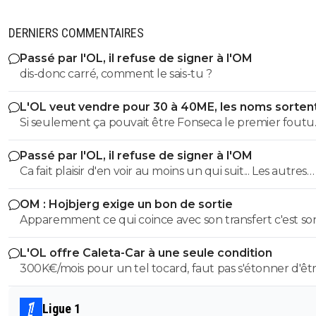
DERNIERS COMMENTAIRES
Passé par l'OL, il refuse de signer à l'OM
dis-donc carré, comment le sais-tu ?
L'OL veut vendre pour 30 à 40ME, les noms sorten
Si seulement ça pouvait être Fonseca le premier foutu
dehors, l'OL et ce très bon effectif s'en porterait tout de
Passé par l'OL, il refuse de signer à l'OM
mieux
Ca fait plaisir d'en voir au moins un qui suit... Les autres
doivent être des abrutis de supporters non ?
OM : Hojbjerg exige un bon de sortie
Apparemment ce qui coince avec son transfert c'est so
salaire. S'il veut vraiment partir, il sait quoi faire.
L'OL offre Caleta-Car à une seule condition
300K€/mois pour un tel tocard, faut pas s'étonner d'êt
dans la merde.
Ligue 1