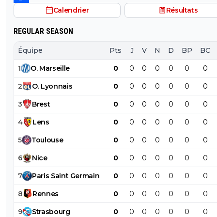
Calendrier
Résultats
REGULAR SEASON
Équipe
Pts
J
V
N
D
BP
BC
1
O
.
Marseille
0
0
0
0
0
0
0
2
O
.
Lyonnais
0
0
0
0
0
0
0
3
Brest
0
0
0
0
0
0
0
4
Lens
0
0
0
0
0
0
0
5
Toulouse
0
0
0
0
0
0
0
6
Nice
0
0
0
0
0
0
0
7
Paris
Saint
Germain
0
0
0
0
0
0
0
8
Rennes
0
0
0
0
0
0
0
9
Strasbourg
0
0
0
0
0
0
0