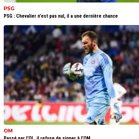
mettre sur le banc. Imagine, c'est le budget m
PSG
entier de 90% des clubs de L1. Le jour ou t'aura
PSG : Chevalier n'est pas nul, il a une dernière chance
clubs achetés par des Emirats on sera la procha
premier league en attendant .... les clubs fon
ils peuvent avec ce qu'ils ont
1
+
Répondre
TheRockGone
15 février 2026 à 15:24
+
531
Je pense pas que Lens va tenir mais je leur souhaite sur
pour notre pierrot
0
+
Répondre
mon-nom-est-personne
15 février 2026 à 15:15
+
246
je vois Lens champion
0
+
Répondre
OM
Passé par l'OL, il refuse de signer à l'OM