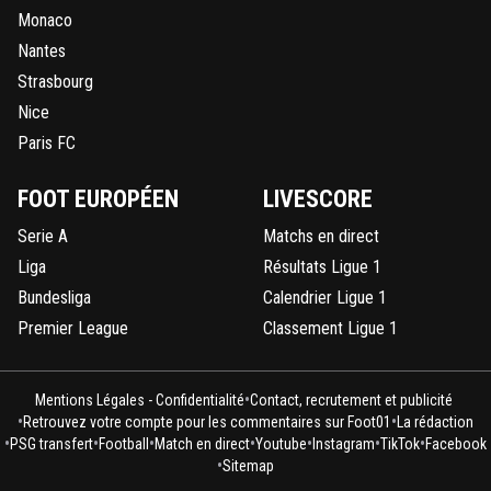
Monaco
Nantes
Strasbourg
Nice
Paris FC
FOOT EUROPÉEN
LIVESCORE
Serie A
Matchs en direct
Liga
Résultats Ligue 1
Bundesliga
Calendrier Ligue 1
Premier League
Classement Ligue 1
•
Mentions Légales - Confidentialité
Contact, recrutement et publicité
•
•
Retrouvez votre compte pour les commentaires sur Foot01
La rédaction
•
•
•
•
•
•
•
PSG transfert
Football
Match en direct
Youtube
Instagram
TikTok
Facebook
•
Sitemap