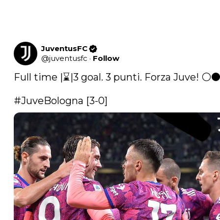
JuventusFC
@
juventusfc
·
Follow
Full time |⌛️|3 goal. 3 punti. Forza Juve! ⚪️⚫️
#JuveBologna
 [3-0]