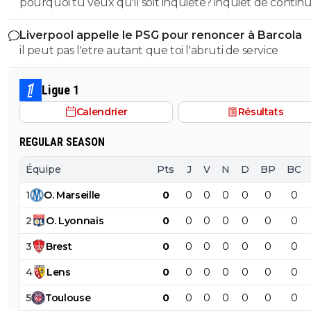
pourquoi tu veux qu'il soit inquiete? inquiet de continu
de démontrer encore une fois que l'électeur LFI est u
gagner des titres avec la meilleure équipe d'europe? SOigne
abruti qui connait rien à rien :)
Liverpool appelle le PSG pour renoncer à Barcola
toi abruti
il peut pas l'etre autant que toi l'abruti de service
Ligue 1
Calendrier
Résultats
REGULAR SEASON
Équipe
Pts
J
V
N
D
BP
BC
1
O
.
Marseille
0
0
0
0
0
0
0
2
O
.
Lyonnais
0
0
0
0
0
0
0
3
Brest
0
0
0
0
0
0
0
4
Lens
0
0
0
0
0
0
0
5
Toulouse
0
0
0
0
0
0
0