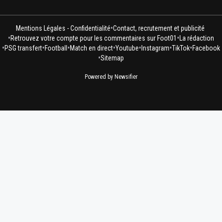
•
Mentions Légales - Confidentialité
Contact, recrutement et publicité
•
•
Retrouvez votre compte pour les commentaires sur Foot01
La rédaction
•
•
•
•
•
•
•
PSG transfert
Football
Match en direct
Youtube
Instagram
TikTok
Facebook
•
Sitemap
Powered by Newsifier