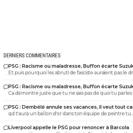
DERNIERS COMMENTAIRES
PSG : Racisme ou maladresse, Buffon écarte Suzuk
Et puis pourquoi les abruti de fasciste auraient pas le dr
s'exprimer? Toi t'es un gros débile qui sait pas faire la
PSG : Racisme ou maladresse, Buffon écarte Suzuk
différence entre nazisme et fascisme, t'a bien le droit d
Ca démontre juste que tu ne sais pas de quoi tu parles !! Fa
t'exprimer lol Tous les abrutis et idiots ont le droit de
etre sacrément débile pour confondre nazisme et fasci
s'exprimer lol
PSG : Dembélé annule ses vacances, il veut tout c
T'a meme pas le niveau en histoire d'un collégien... don
qd t'aura un ballon d'or dans ton équipe de peintre tu
partir de là tes idées politiques on s'en tape Quand on sait pas
pourras la ramener le bouffon de service
faire la différence entre le nazisme et le fascisme italien
Liverpool appelle le PSG pour renoncer à Barcola
parle pas de politique vu qu'on est un putain d'ignare ! Merci