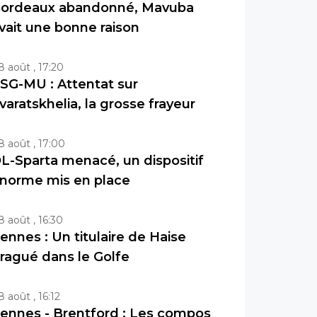
ordeaux abandonné, Mavuba
vait une bonne raison
8 août , 17:20
SG-MU : Attentat sur
varatskhelia, la grosse frayeur
8 août , 17:00
L-Sparta menacé, un dispositif
norme mis en place
8 août , 16:30
ennes : Un titulaire de Haise
ragué dans le Golfe
8 août , 16:12
ennes - Brentford : Les compos