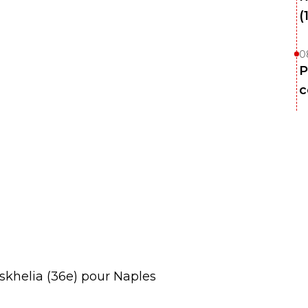
(
0
P
c
tskhelia (36e) pour Naples