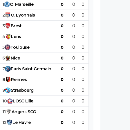
1
O
.
Marseille
0
0
0
0
0
0
2
O
.
Lyonnais
0
0
0
0
0
0
3
Brest
0
0
0
0
0
0
4
Lens
0
0
0
0
0
0
5
Toulouse
0
0
0
0
0
0
6
Nice
0
0
0
0
0
0
7
Paris
Saint
Germain
0
0
0
0
0
0
8
Rennes
0
0
0
0
0
0
9
Strasbourg
0
0
0
0
0
0
10
LOSC
Lille
0
0
0
0
0
0
11
Angers
SCO
0
0
0
0
0
0
12
Le
Havre
0
0
0
0
0
0