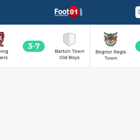
3
7
ing
Barton Town
Bognor Regis
ers
Old Boys
Town