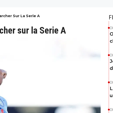
rcher Sur La Serie A
F
her sur la Serie A
0
O
c
0
J
d
0
L
u
0