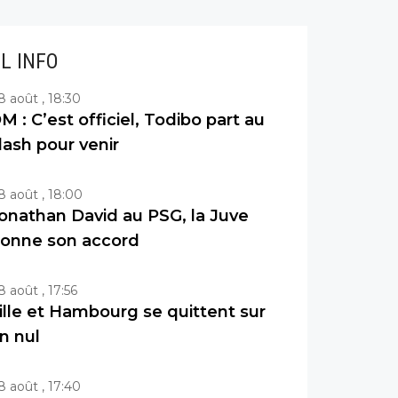
IL INFO
8 août , 18:30
M : C’est officiel, Todibo part au
lash pour venir
8 août , 18:00
onathan David au PSG, la Juve
onne son accord
8 août , 17:56
ille et Hambourg se quittent sur
n nul
8 août , 17:40