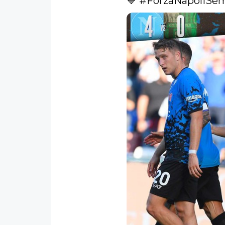
💙 
#ForzaNapoliSe