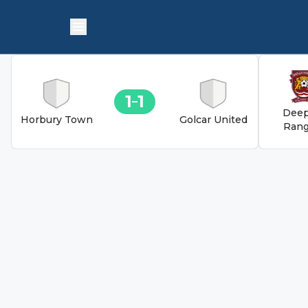
1
1
Deep
Horbury Town
Golcar United
Rang