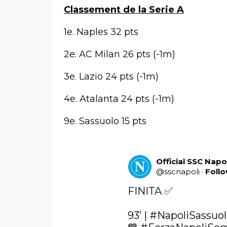
Classement de la Serie A
1e. Naples 32 pts
2e. AC Milan 26 pts (-1m)
3e. Lazio 24 pts (-1m)
4e. Atalanta 24 pts (-1m)
9e. Sassuolo 15 pts
Official SSC Napo
@
sscnapoli
·
Foll
FINITA ✅ 

93’ | 
#NapoliSassuo