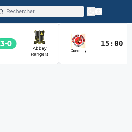
3
0
15:00
Abbey
Guernsey
Rangers