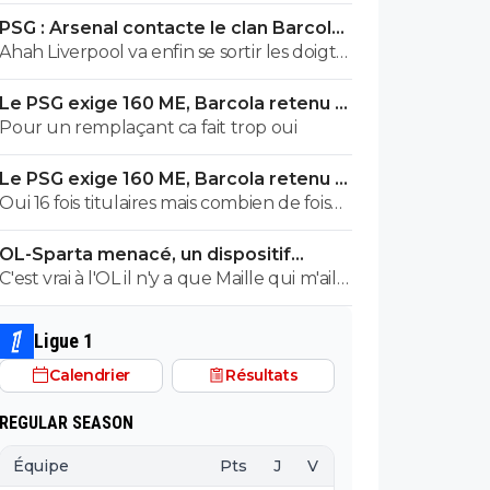
jusqu'à 2030 c'est pour cette raison qu'il a
PSG : Arsenal contacte le clan Barcola,
étais vendu si cher, c'est pas comparable
le feuilleton relancé
Ahah Liverpool va enfin se sortir les doigts,
avec barcola
ils sont plus seul sur le dossier. Y a que ça
Le PSG exige 160 ME, Barcola retenu à
qui fera avancer le prix un peu de
Paris
Pour un remplaçant ca fait trop oui
concurrence.
Le PSG exige 160 ME, Barcola retenu à
Paris
Oui 16 fois titulaires mais combien de fois
titulaire par défaut du fait d un blessé ou
OL-Sparta menacé, un dispositif
juste pour faire tourner avant une
énorme mis en place
C'est vrai à l'OL il n'y a que Maille qui m'aille
échéance plus importante ? J ai pas le
! Aïe aïe Aïe !!!
chiffre, peut être que je me trompe, mais
perso, ça me laisse cette impression qu il n
Ligue 1
est pas le premier choix auquel pense le
Calendrier
Résultats
coach alors que je suis sûr que le coach le
considère comme important, c est ça qui
REGULAR SEASON
est dommage.
Équipe
Pts
J
V
N
D
BP
B