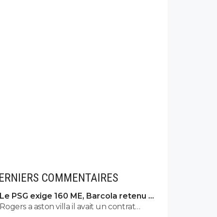
ERNIERS COMMENTAIRES
Le PSG exige 160 ME, Barcola retenu à
Paris
Rogers a aston villa il avait un contrat