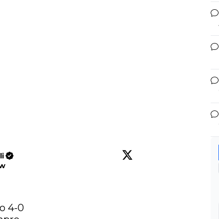
li
ow
lo
 4-0
