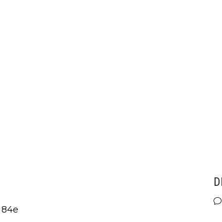
D
a 84e