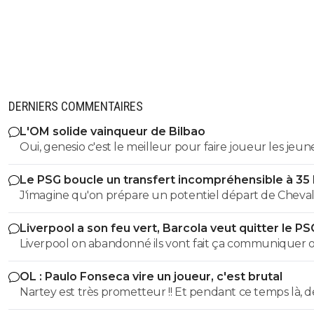
DERNIERS COMMENTAIRES
L'OM solide vainqueur de Bilbao
Oui, genesio c'est le meilleur pour faire joueur les jeune
c'est positif
Le PSG boucle un transfert incompréhensible à 35
J'imagine qu'on prépare un potentiel départ de Cheval
l'été prochain au cas où il laisserait encore filer sa chanc
Liverpool a son feu vert, Barcola veut quitter le PS
évitera un panic buy tout en misant sur un très bon je
Liverpool on abandonné ils vont fait ça communiquer off
gardien.
le joueur a pas suivis la préparation, Liverpool vont pas
OL : Paulo Fonseca vire un joueur, c'est brutal
dépenser une fortune pour un joueur qui a suivis auc
Nartey est très prometteur !! Et pendant ce temps là, d
préparation avec Liverpool, Liverpool on déjà fait la bêtise sur
joueurs comme AMN et Tessman joue tout les matchs..
isak l année dernière, ils veulent pas refaire la même bê