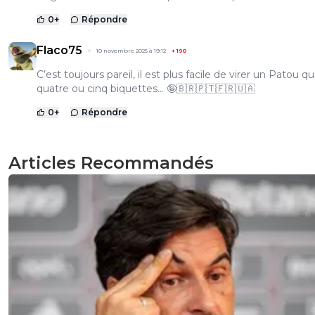
0
+
Répondre
Flaco75
10 novembre 2025 à 19:12
+
190
C’est toujours pareil, il est plus facile de virer un Patou q
quatre ou cinq biquettes… 🤪🇧🇷🇵🇹🇫🇷🇺🇦
0
+
Répondre
Articles Recommandés