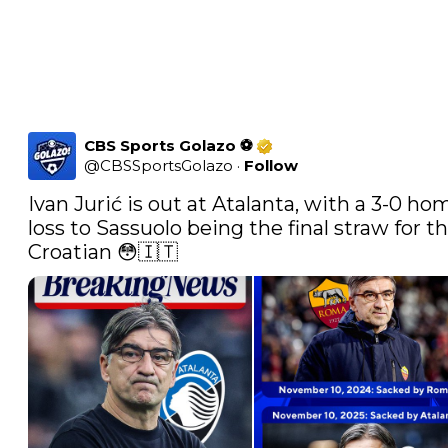
CBS Sports Golazo ⚽️
@
CBSSportsGolazo
·
Follow
Ivan Jurić is out at Atalanta, with a 3-0 hom
loss to Sassuolo being the final straw for th
Croatian 😳🇮🇹 