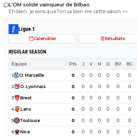
L'OM solide vainqueur de Bilbao
Eh bien... je sens que l'on va bien rire cette saison. ^^
Ligue 1
Calendrier
Résultats
REGULAR SEASON
Équipe
Pts
J
V
N
D
BP
BC
1
O
.
Marseille
0
0
0
0
0
0
0
2
O
.
Lyonnais
0
0
0
0
0
0
0
3
Brest
0
0
0
0
0
0
0
4
Lens
0
0
0
0
0
0
0
5
Toulouse
0
0
0
0
0
0
0
6
Nice
0
0
0
0
0
0
0