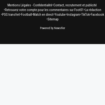
•
Mentions Légales - Confidentialité
Contact, recrutement et publicité
•
•
Retrouvez votre compte pour les commentaires sur Foot01
La rédaction
•
•
•
•
•
•
•
PSG transfert
Football
Match en direct
Youtube
Instagram
TikTok
Facebook
•
Sitemap
Powered by Newsifier