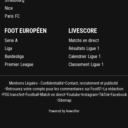
Strasbourg
Nice
Paris FC
FOOT EUROPÉEN
LIVESCORE
Serie A
Matchs en direct
Liga
Résultats Ligue 1
Bundesliga
Calendrier Ligue 1
Premier League
Classement Ligue 1
•
Mentions Légales - Confidentialité
Contact, recrutement et publicité
•
•
Retrouvez votre compte pour les commentaires sur Foot01
La rédaction
•
•
•
•
•
•
•
PSG transfert
Football
Match en direct
Youtube
Instagram
TikTok
Facebook
•
Sitemap
Powered by Newsifier