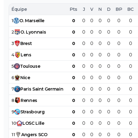
Équipe
Pts
J
V
N
D
BP
BC
1
O
.
Marseille
0
0
0
0
0
0
0
2
O
.
Lyonnais
0
0
0
0
0
0
0
3
Brest
0
0
0
0
0
0
0
4
Lens
0
0
0
0
0
0
0
5
Toulouse
0
0
0
0
0
0
0
6
Nice
0
0
0
0
0
0
0
7
Paris
Saint
Germain
0
0
0
0
0
0
0
8
Rennes
0
0
0
0
0
0
0
9
Strasbourg
0
0
0
0
0
0
0
10
LOSC
Lille
0
0
0
0
0
0
0
11
Angers
SCO
0
0
0
0
0
0
0