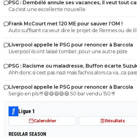
PSG : Dembélé annule ses vacances, il veut tout c
Ca c'est une excellente nouvelle.
Frank McCourt met 120 ME pour sauver l’OM !
Auto suffisant ca veut dire le projet de Rennes ou de lil
savoir vendre tes meilleur éléments chaques année p
Liverpool appelle le PSG pour renoncer à Barcola
pouvoir justement t'auto suffire .. perso non merci je p
Liverpool ils ont laissé tomber, pour une autre piste
etre ambitieux garder les meilleurs éléments et envoye
caillasse quitte a se tromper de temps en temps ca arrive
PSG : Racisme ou maladresse, Buffon écarte Suzuk
mais mac court na pas les épaules pour L'OM il aurait d
Ahh donc si cest pas nazi mais fachos alors ca va....ca passe
racheter nantes ou nice ou bordeaux pas L'OM ..
Liverpool appelle le PSG pour renoncer à Barcola
Sergio en pls !!!! 😄😄😄😄😄 50 bar vendu 150 !!!!
Ligue 1
Calendrier
Résultats
REGULAR SEASON