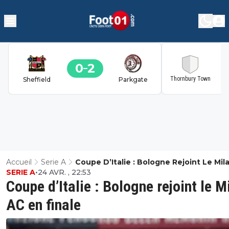
0
2
2
Thornbury Town
Sheffield
Parkgate
Accueil
Serie A
Coupe D’Italie : Bologne Rejoint Le Mil
SERIE A
•
24 AVR. , 22:53
En Finale
Coupe d’Italie : Bologne rejoint le M
AC en finale