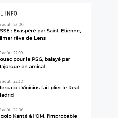
IL INFO
5 août , 23:00
SSE : Exaspéré par Saint-Etienne,
ilmer rêve de Lens
5 août , 22:50
ouac pour le PSG, balayé par
ajorque en amical
5 août , 22:30
ercato : Vinicius fait plier le Real
adrid
5 août , 22:06
golo Kanté à l'OM, l'improbable