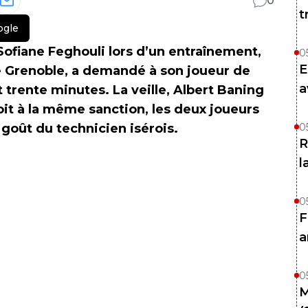
0
t
ogle
Sofiane Feghouli lors d’un entraînement,
0
E
e Grenoble, a demandé à son joueur de
a
 trente minutes. La veille, Albert Baning
oit à la même sanction, les deux joueurs
 goût du technicien isérois.
0
R
l
0
F
a
0
M