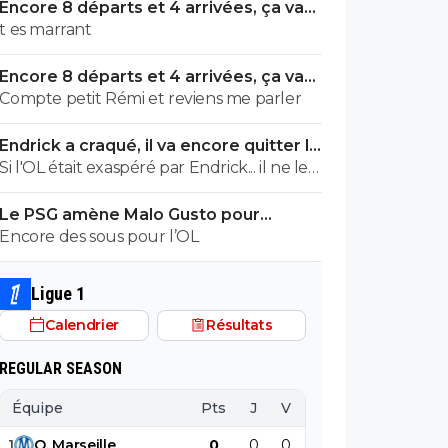
Encore 8 départs et 4 arrivées, ça va
valser à l'OL
t es marrant
Encore 8 départs et 4 arrivées, ça va
valser à l'OL
Compte petit Rémi et reviens me parler
Endrick a craqué, il va encore quitter le
Real
Si l'OL était exaspéré par Endrick... il ne le
suivrait pas de très près. Bref... Quand
Le PSG amène Malo Gusto pour
l'équipe sera complète... ce sera beaucoup
concurrencer Hakimi
Encore des sous pour l’OL
mieux.
Ligue 1
Calendrier
Résultats
REGULAR SEASON
Équipe
Pts
J
V
N
D
BP
B
1
O
.
Marseille
0
0
0
0
0
0