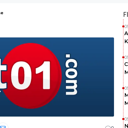
he
F
0
A
K
0
C
M
0
M
M
0
N