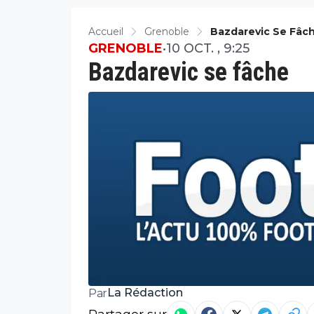
Accueil
Grenoble
Bazdarevic Se Fâc
GRENOBLE
•
10 OCT. , 9:25
Bazdarevic se fâche
La Rédaction
Par