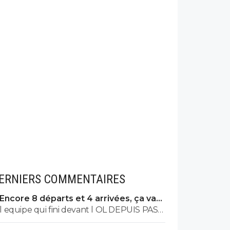
ERNIERS COMMENTAIRES
Encore 8 départs et 4 arrivées, ça va
valser à l'OL
l equipe qui fini devant l OL DEPUIS PAS
MAL DE TPS? lol. t es tro malin toi