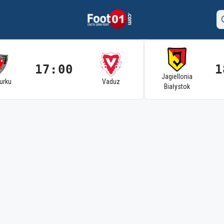
17:00
1
Jagiellonia
Turku
Vaduz
Białystok