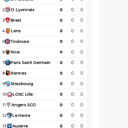
2
O
.
Lyonnais
0
0
0
0
0
0
3
Brest
0
0
0
0
0
0
4
Lens
0
0
0
0
0
0
5
Toulouse
0
0
0
0
0
0
6
Nice
0
0
0
0
0
0
7
Paris
Saint
Germain
0
0
0
0
0
0
8
Rennes
0
0
0
0
0
0
9
Strasbourg
0
0
0
0
0
0
10
LOSC
Lille
0
0
0
0
0
0
11
Angers
SCO
0
0
0
0
0
0
12
Le
Havre
0
0
0
0
0
0
13
Auxerre
0
0
0
0
0
0