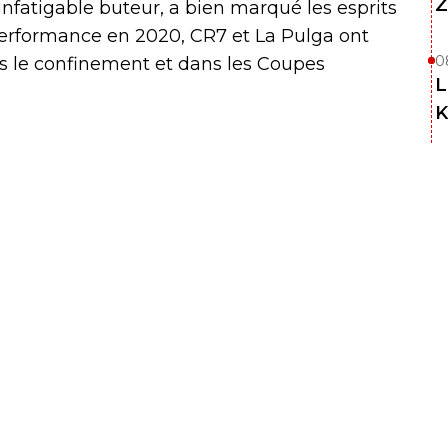
Z
nfatigable buteur, a bien marqué les esprits
 performance en 2020, CR7 et La Pulga ont
0
ès le confinement et dans les Coupes
L
K