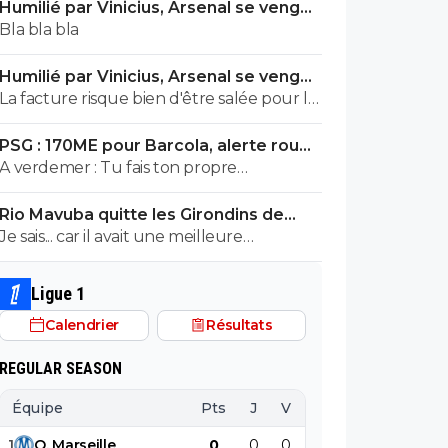
Humilié par Vinicius, Arsenal se venge
sérieux a 5 ou 7M€ pres, go !!
sur le PSG
Bla bla bla
Humilié par Vinicius, Arsenal se venge
sur le PSG
La facture risque bien d'être salée pour le
PSG. ^^
PSG : 170ME pour Barcola, alerte rouge
à Liverpool
A verdemer : Tu fais ton propre
monologue... c'est inquiétant non ? Tu
Rio Mavuba quitte les Girondins de
devrais consulter un spécialiste. ^^
Bordeaux
Je sais... car il avait une meilleure
proposition que les Girondins de
Bordeaux. Il était en contact depuis bien
Ligue 1
longtemps avec le LOSC. Les Girondins
Calendrier
Résultats
aurait pu le retenir avec une meilleure
offre. Mais toi... pas comprendre ! ^^
REGULAR SEASON
Équipe
Pts
J
V
N
D
BP
B
1
O
.
Marseille
0
0
0
0
0
0