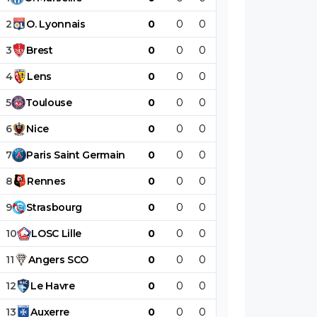
2
O
.
Lyonnais
0
0
0
0
0
0
3
Brest
0
0
0
0
0
0
4
Lens
0
0
0
0
0
0
5
Toulouse
0
0
0
0
0
0
6
Nice
0
0
0
0
0
0
7
Paris
Saint
Germain
0
0
0
0
0
0
8
Rennes
0
0
0
0
0
0
9
Strasbourg
0
0
0
0
0
0
10
LOSC
Lille
0
0
0
0
0
0
11
Angers
SCO
0
0
0
0
0
0
12
Le
Havre
0
0
0
0
0
0
13
Auxerre
0
0
0
0
0
0