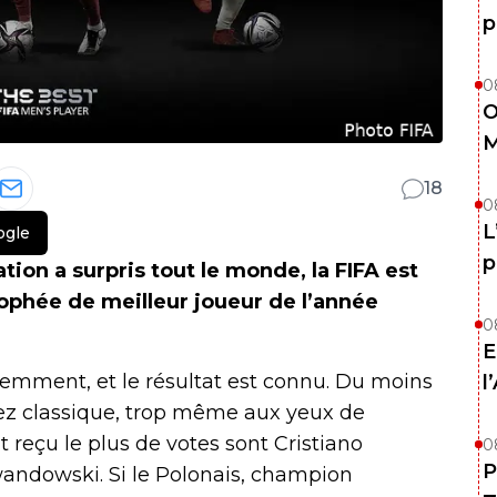
p
0
O
M
18
0
L
ogle
p
tion a surpris tout le monde, la FIFA est
trophée de meilleur joueur de l’année
0
E
cemment, et le résultat est connu. Du moins
l
assez classique, trop même aux yeux de
nt reçu le plus de votes sont Cristiano
0
P
wandowski. Si le Polonais, champion