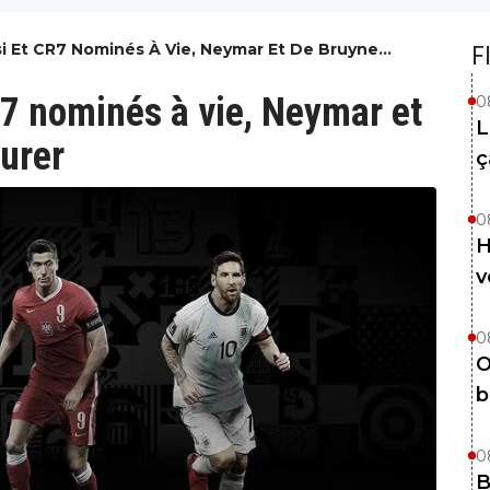
si Et CR7 Nominés À Vie, Neymar Et De Bruyne
F
r
R7 nominés à vie, Neymar et
0
L
urer
ç
0
H
v
0
O
b
0
B