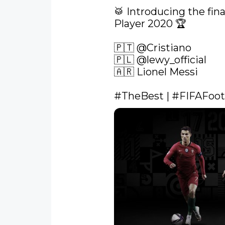
🥁 Introducing the fina
Player 2020 🏆

🇵🇹 
@Cristiano
🇵🇱 
@lewy_official
🇦🇷 Lionel Messi

#TheBest
 | 
#FIFAFoot