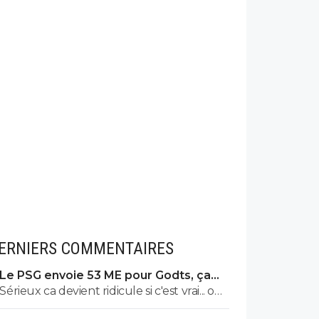
ERNIERS COMMENTAIRES
Le PSG envoie 53 ME pour Godts, ça
bloque toujours
Sérieux ca devient ridicule si c'est vrai... on
a besoin de joueur pour la supercoupe !