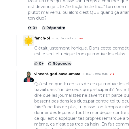
Pour un mec qui passe son temps a chouiner que 
est devenu je cite :"le fric,le fric,le fric..." ton comm
plutôt mal venu...ou alors c'est QUE quand ça arr
ton club?
0
+
Répondre
fanch-ol
16 juin 2025 à 10:10
+
5
C était justement ironique. Dans cette compéti
est le seul et unique truc qui motive les clubs
0
+
Répondre
vincent-god-save-amara
16 juin 2025 à 10:16
+
14
Qu'est ce que tu en sais de ce qui motive les c
travail dans l'un de ceux qui participent?T'es le 
dire que les journalistes ne savent rizn parce qu'
bossent pas dans les clubs,par contre toi tu peu
faire?une fois de plus, tu passe ton temps a rale
donner des leçons a tout le monde,par contre 
ce qui est d'appliquer tes propres remarque a t
même, ca n'est pas trop ca hein...En fait com