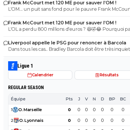
Frank McCourt met 120 ME pour sauver l’OM !
et bon vent a lui pour le reste de sa carrière ...
L'OM.... un puit sans fond pour le pauvre Frank McCourt
Frank McCourt met 120 ME pour sauver l’OM !
L'OL a perdu 800 millions d'euros ? 😆🤣😂 Pourquoi pas un
milliard tant que tu y es ! ^^
Liverpool appelle le PSG pour renoncer à Barcola
Dans tous les cas... Bradley Barcola doit être très inquiet. C
qui est vraiment compréhensible lorsque l'on sait co
le PSG a traiter Kylian Mbappé lorsqu'il avait voulu quit
Ligue 1
PSG.
Calendrier
Résultats
REGULAR SEASON
Équipe
Pts
J
V
N
D
BP
BC
1
O
.
Marseille
0
0
0
0
0
0
0
2
O
.
Lyonnais
0
0
0
0
0
0
0