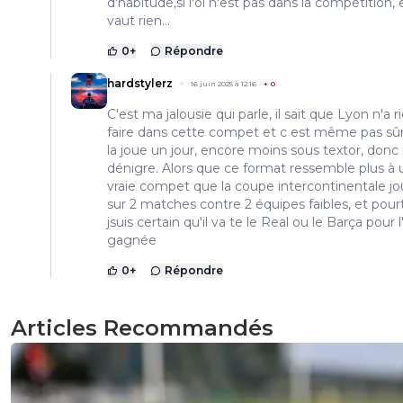
d'habitude,si l'ol n'est pas dans la compétition, 
vaut rien...
0
+
Répondre
hardstylerz
16 juin 2025 à 12:16
+
0
C'est ma jalousie qui parle, il sait que Lyon n'a r
faire dans cette compet et c est même pas sûr 
la joue un jour, encore moins sous textor, donc i
dénigre. Alors que ce format ressemble plus à
vraie compet que la coupe intercontinentale j
sur 2 matches contre 2 équipes faibles, et pour
jsuis certain qu'il va te le Real ou le Barça pour l
gagnée
0
+
Répondre
Articles Recommandés