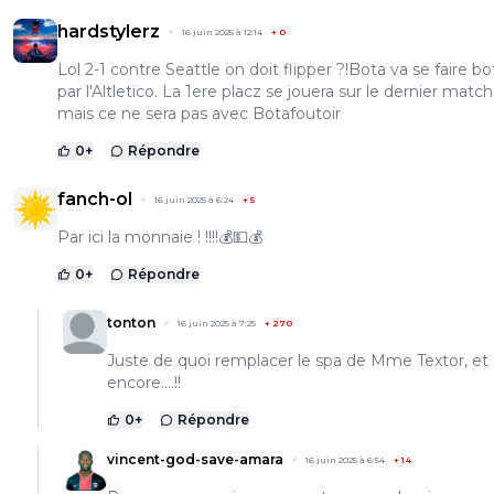
hardstylerz
16 juin 2025 à 12:14
+
0
Lol 2-1 contre Seattle on doit flipper ?!Bota va se faire bo
par l'Altletico. La 1ere placz se jouera sur le dernier match
mais ce ne sera pas avec Botafoutoir
0
+
Répondre
fanch-ol
16 juin 2025 à 6:24
+
5
Par ici la monnaie ! !!!!💰💵💰
0
+
Répondre
tonton
16 juin 2025 à 7:25
+
270
Juste de quoi remplacer le spa de Mme Textor, et
encore....!!
0
+
Répondre
vincent-god-save-amara
16 juin 2025 à 6:54
+
14