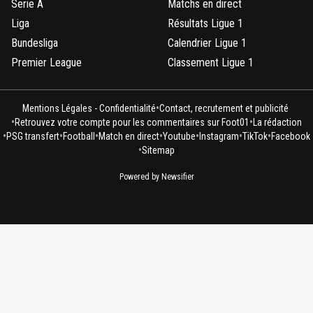
Serie A
Matchs en direct
Liga
Résultats Ligue 1
Bundesliga
Calendrier Ligue 1
Premier League
Classement Ligue 1
•
Mentions Légales - Confidentialité
Contact, recrutement et publicité
•
•
Retrouvez votre compte pour les commentaires sur Foot01
La rédaction
•
•
•
•
•
•
•
PSG transfert
Football
Match en direct
Youtube
Instagram
TikTok
Facebook
•
Sitemap
Powered by Newsifier