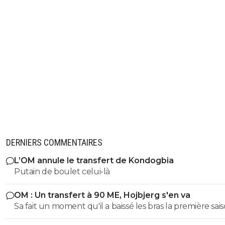
DERNIERS COMMENTAIRES
L’OM annule le transfert de Kondogbia
Putain de boulet celui-là
OM : Un transfert à 90 ME, Hojbjerg s'en va
Sa fait un moment qu'il a baissé les bras la première saiso
etait top mais depuis quelques match etait en dessus. 