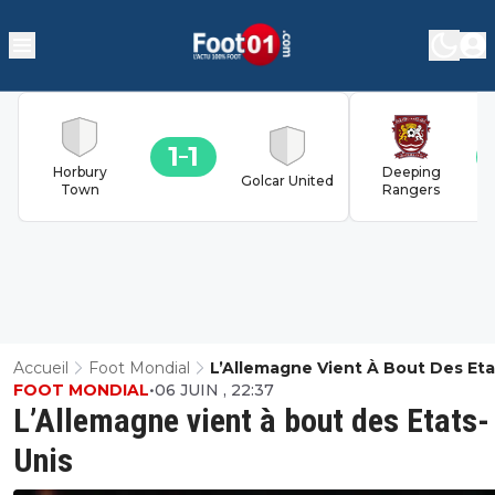
1
1
Horbury
Deeping
Golcar United
Town
Rangers
Accueil
Foot Mondial
L’Allemagne Vient À Bout Des Eta
FOOT MONDIAL
•
06 JUIN , 22:37
Unis
L’Allemagne vient à bout des Etats-
Unis