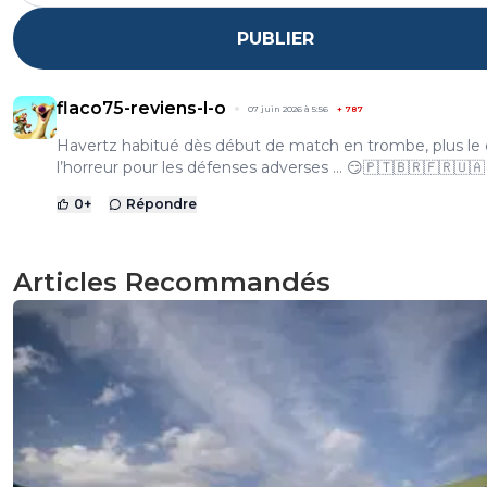
PUBLIER
flaco75-reviens-l-o
07 juin 2026 à 5:56
+
787
Havertz habitué dès début de match en trombe, plus le d
l’horreur pour les défenses adverses … 😏🇵🇹🇧🇷🇫🇷🇺🇦
0
+
Répondre
Articles Recommandés