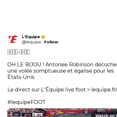
L'Équipe
@
lequipe
·
Follow
🇺🇸-🇩🇪

OH LE BIJOU ! Antonee Robinson décoche 
une volée somptueuse et égalise pour les 
États-Unis

Le direct sur L'Équipe live foot > 
lequipe.fr/
#lequipeFOOT
Watch on 