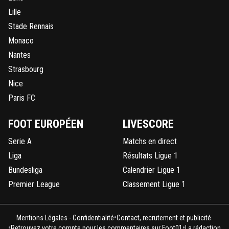
Lille
Stade Rennais
Monaco
Nantes
Strasbourg
Nice
Paris FC
FOOT EUROPÉEN
LIVESCORE
Serie A
Matchs en direct
Liga
Résultats Ligue 1
Bundesliga
Calendrier Ligue 1
Premier League
Classement Ligue 1
•
Mentions Légales - Confidentialité
Contact, recrutement et publicité
•
•
Retrouvez votre compte pour les commentaires sur Foot01
La rédaction