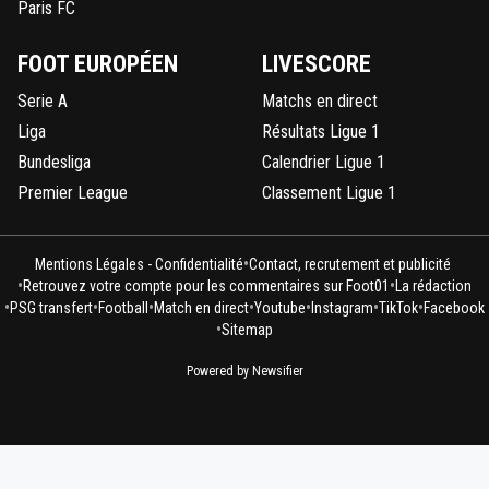
Paris FC
FOOT EUROPÉEN
LIVESCORE
Serie A
Matchs en direct
Liga
Résultats Ligue 1
Bundesliga
Calendrier Ligue 1
Premier League
Classement Ligue 1
•
Mentions Légales - Confidentialité
Contact, recrutement et publicité
•
•
Retrouvez votre compte pour les commentaires sur Foot01
La rédaction
•
•
•
•
•
•
•
PSG transfert
Football
Match en direct
Youtube
Instagram
TikTok
Facebook
•
Sitemap
Powered by Newsifier