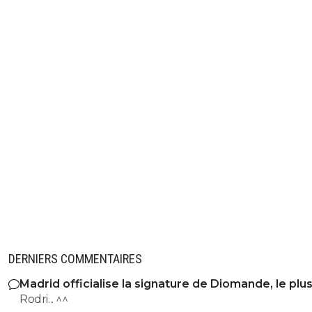
DERNIERS COMMENTAIRES
Madrid officialise la signature de Diomande, le plu
transfert de son histoire
Rodri... ^^