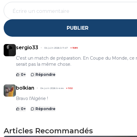
PUBLIER
sergio33
04 juin 2026 à 11:47
+
1589
C'est un match de préparation. En Coupe du Monde, ce 
serait pas la même chose.
0
+
Répondre
bolkian
04 juin 2026 à 4:44
+
102
Bravo l'Algérie !
0
+
Répondre
Articles Recommandés