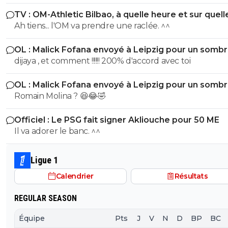
TV : OM-Athletic Bilbao, à quelle heure et sur quell
chaîne ?
Ah tiens... l'OM va prendre une raclée. ^^
OL : Malick Fofana envoyé à Leipzig pour un somb
accord
dijaya , et comment !!!!!! 200% d'accord avec toi
OL : Malick Fofana envoyé à Leipzig pour un somb
accord
Romain Molina ? 😆😂🤣
Officiel : Le PSG fait signer Akliouche pour 50 ME
Il va adorer le banc. ^^
Ligue 1
Calendrier
Résultats
REGULAR SEASON
Équipe
Pts
J
V
N
D
BP
BC