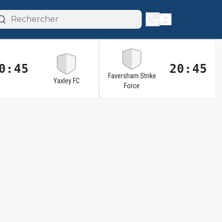
0:45
20:45
Faversham Strike
Yaxley FC
Force