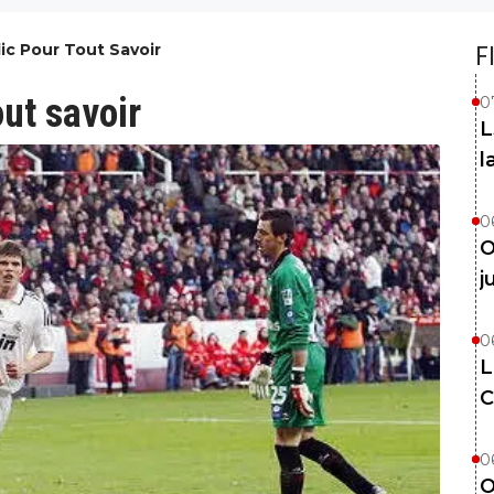
lic Pour Tout Savoir
F
out savoir
0
L
l
0
O
j
0
L
C
0
O