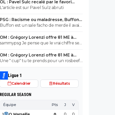
OL : Pavel Sulc recalé par le favori
exploser en vol avec ses différentes
numéro 1 du mercato
L'article est sur Pavel Sulz abruti
révélations
PSG : Racisme ou maladresse, Buffon
écarte Suzuki
Buffon est un sale facho de merde il avait
le numéro 88 cetait pas un hasard...
OM : Grégory Lorenzi offre 81 ME à
Frank McCourt
sammypsg Je pense que le vrai chiffre se
situe entre 620 et 700 M
OM : Grégory Lorenzi offre 81 ME à
Frank McCourt
Une " cup" tu te prends pour un rosbeef
? Lol
Ligue 1
Calendrier
Résultats
REGULAR SEASON
Équipe
Pts
J
V
N
D
BP
B
1
O
.
Marseille
0
0
0
0
0
0