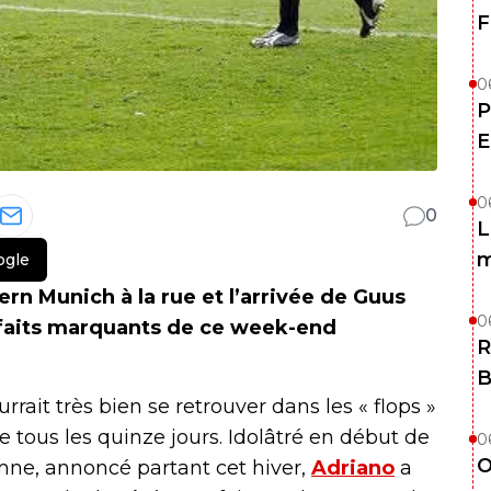
F
0
P
E
0
0
L
m
ogle
ern Munich à la rue et l’arrivée de Guus
0
 faits marquants de ce week-end
R
B
rrait très bien se retrouver dans les « flops »
ge tous les quinze jours. Idolâtré en début de
0
O
omne, annoncé partant cet hiver,
Adriano
a