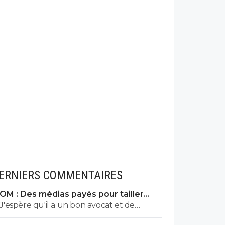
ERNIERS COMMENTAIRES
OM : Des médias payés pour tailler
l’OL, McCourt accusé
J'espère qu'il a un bon avocat et de
bonnes preuves parce qu'il va vite