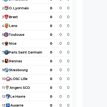
2
O
.
Lyonnais
0
0
0
0
0
0
3
Brest
0
0
0
0
0
0
4
Lens
0
0
0
0
0
0
5
Toulouse
0
0
0
0
0
0
6
Nice
0
0
0
0
0
0
7
Paris
Saint
Germain
0
0
0
0
0
0
8
Rennes
0
0
0
0
0
0
9
Strasbourg
0
0
0
0
0
0
10
LOSC
Lille
0
0
0
0
0
0
11
Angers
SCO
0
0
0
0
0
0
12
Le
Havre
0
0
0
0
0
0
13
Auxerre
0
0
0
0
0
0