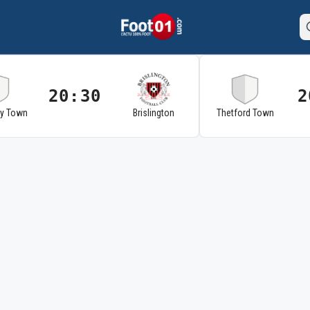
20:30
2
ry Town
Brislington
Thetford Town