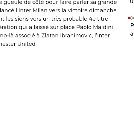
u
e gueule de côté pour faire parler sa grande
lancé l’Inter Milan vers la victoire dimanche
nt les siens vers un très probable 4e titre
0
P
ération qui a laissé sur place Paolo Maldini
a
no-là associé à Zlatan Ibrahimovic, l’Inter
ester United.