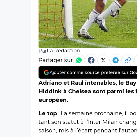
La Rédaction
Par
Partager sur
Ajouter comme source préférée sur Go
Adriano et Raul intenables, le Bay
Hiddink à Chelsea sont parmi les
européen.
Le top
: La semaine prochaine, il pou
tant son statut à l’Inter Milan chan
saison, mis à l’écart pendant l’aut