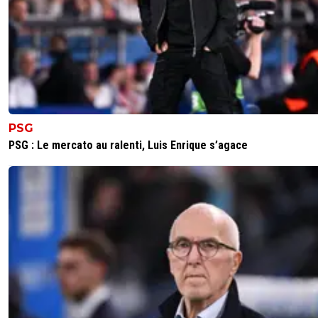
therockgone-skypiii
02 novembre 2017 à 23:54
+
0
Je suis sincèrement soulagé pour lui et ses proches...
0
+
Répondre
eric-gf38iste-par-d-faut
02 novembre 2017 à 23:36
+
2
PSG
👍c'est bien
PSG : Le mercato au ralenti, Luis Enrique s’agace
0
+
Répondre
vincedelyon
02 novembre 2017 à 23:35
+
104
bonne nouvelle , toujours triste de voir un joueur dans ce
là , perso je craignais le pire . tout est bien qui fini bien
0
+
Répondre
olonestla
02 novembre 2017 à 23:33
+
0
tant mieux, meme si j'ai pas compris comment il a fait p
mettre comme ca, au moins il est sauf et c'est le princip