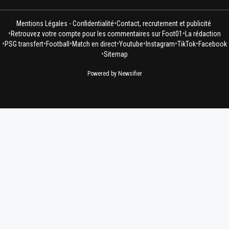
•
Mentions Légales - Confidentialité
Contact, recrutement et publicité
•
•
Retrouvez votre compte pour les commentaires sur Foot01
La rédaction
•
•
•
•
•
•
•
PSG transfert
Football
Match en direct
Youtube
Instagram
TikTok
Facebook
•
Sitemap
Powered by Newsifier