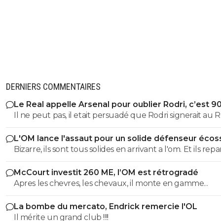
DERNIERS COMMENTAIRES
Le Real appelle Arsenal pour oublier Rodri, c’est 9
Il ne peut pas, il etait persuadé que Rodri signerait au Re
L'OM lance l'assaut pour un solide défenseur écos
Bizarre, ils sont tous solides en arrivant a l'om. Et ils rep
tous moins d'un an plus tard bradés une main devant,
McCourt investit 260 ME, l’OM est rétrogradé
main derrière.
Apres les chevres, les chevaux, il monte en gamme...
La bombe du mercato, Endrick remercie l'OL
Il mérite un grand club !!!!