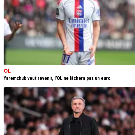
J'avoue avoir été choqué par le manque de solidar
envers l'un des leurs ...
0
+
Répondre
disqus_UNEF358B60
03 novembre 2017 à 00:20
+
0
qui a l'estomac bien accroché ? www.liveleak.com/view?i=
0
+
Répondre
OL
kumagone
03 novembre 2017 à 00:45
+
527
Yaremchuk veut revenir, l'OL ne lâchera pas un euro
Chaud
0
+
Répondre
drooneyef69
03 novembre 2017 à 00:02
+
0
Ouf et bon retour chez vous les toffees.
0
+
Répondre