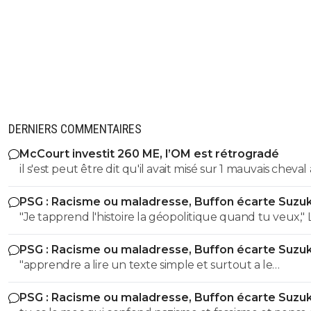
DERNIERS COMMENTAIRES
McCourt investit 260 ME, l’OM est rétrogradé
il s'est peut être dit qu'il avait misé sur 1 mauvais cheval
u coup
PSG : Racisme ou maladresse, Buffon écarte Suzuk
"Je tapprend l'histoire la géopolitique quand tu veux," LOL
LOL LOL tu peux meme pas apprendre à un collégien
PSG : Racisme ou maladresse, Buffon écarte Suzuk
l'histoire puisque meme un élève de 3eme sait que le
"apprendre a lire un texte simple et surtout a le
nazisme c'est pas en Italie contrairement à toi l'ane du
comprendre" dixit le mec qui pensait que le nazisme c'e
! Ca se voit que t'es l'électeur moyen de LFI, un mec plus
PSG : Racisme ou maladresse, Buffon écarte Suzuk
en italie mdr On sent le petit lfiste frustré ! va picoler tes 8.6 le
bete que la moyenne et pas assez cultivé !! Tu viens de le