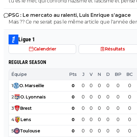
tu es le mec qui confond nazisme et fascisme et pense
mongolien qui voit des fachos partout tes parents t'ont f
démontrer ici abruti ! putain tes parents t'ont fini à la pis
c'est la meme chose mdr Tu m'auras bien fait rire à prouver
la pisse toi c'est évident
c'est pas possible....tu démontres que tu connais rien à r
PSG : Le mercato au ralenti, Luis Enrique s’agace
par toi meme que t'es un putain d'ignare ! Retourne au
l'ignorant qui manque cruellement de culture veut n
Mais ?? Ce ne serait pas le même article que l'année de
collège apprendre les lecons que tu as oublié petit bo
donner des cours mdr
a la même époque??!! 😂
Ligue 1
Calendrier
Résultats
REGULAR SEASON
Équipe
Pts
J
V
N
D
BP
BC
1
O
.
Marseille
0
0
0
0
0
0
0
2
O
.
Lyonnais
0
0
0
0
0
0
0
3
Brest
0
0
0
0
0
0
0
4
Lens
0
0
0
0
0
0
0
5
Toulouse
0
0
0
0
0
0
0