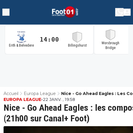
14:00
1
Worsbrough
Erith & Belvedere
Billingshurst
Bridge
Accueil
Europa League
Nice - Go Ahead Eagles : Les 
EUROPA LEAGUE
•
22 JANV. , 19:58
(21h00 Sur Canal+ Foot)
Nice - Go Ahead Eagles : les compo
(21h00 sur Canal+ Foot)