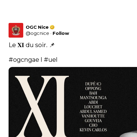
OGC Nice
@
ogcnice
·
Follow
Le 𝐗𝐈 du soir. 📌 

#ogcngae
 l 
#uel