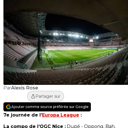
Alexis Rose
Par
Partager sur
Ajouter comme source préférée sur Google
7e journée de l’
Europa League
:
La compo de l’OGC Nice :
Dupé - Oppong, Bah,