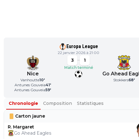
Europa League
22 janvier 2026 à 21:00
3
1
Match terminé
Nice
Go Ahead Eag
Vanhoutte
10
'
Stokkers
68
'
Antunes Gouveia
41
'
Antunes Gouveia
59
'
Chronologie
Composition
Statistiques
Carton jaune
R. Margaret
Go Ahead Eagles