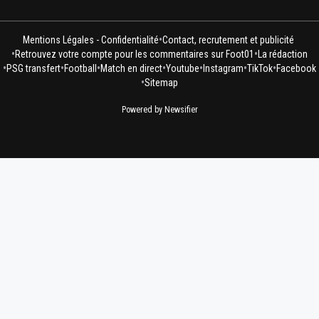
•
Mentions Légales - Confidentialité
Contact, recrutement et publicité
•
•
Retrouvez votre compte pour les commentaires sur Foot01
La rédaction
•
•
•
•
•
•
•
PSG transfert
Football
Match en direct
Youtube
Instagram
TikTok
Facebook
•
Sitemap
Powered by Newsifier