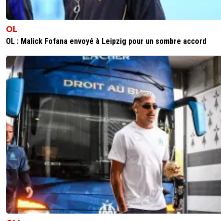
allez Rennes
OL
0
+
Répondre
OL : Malick Fofana envoyé à Leipzig pour un sombre accord
fissa
26 août 2021 à 18:07
+
2
yeaaah
0
+
Répondre
liette-van-h
26 août 2021 à 18:07
+
0
Galette-saucisse!! (Ca a fonctionné l'autre jour)! ^^
0
+
Répondre
fissa
26 août 2021 à 17:22
+
2
allez Rennes ;))
0
+
Répondre