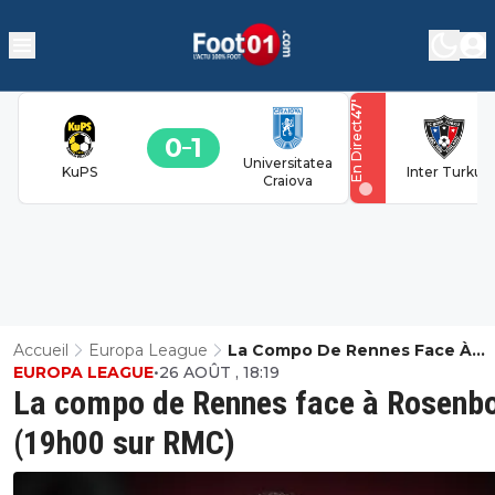
'
47
En Direct
0
1
Universitatea
KuPS
Inter Turku
Craiova
Accueil
Europa League
La Compo De Rennes Face À
EUROPA LEAGUE
•
26 AOÛT , 18:19
Rosenborg (19h00 Sur RMC)
La compo de Rennes face à Rosenb
(19h00 sur RMC)