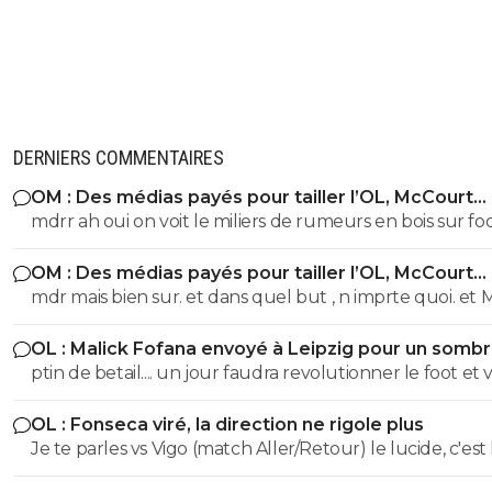
DERNIERS COMMENTAIRES
OM : Des médias payés pour tailler l’OL, McCourt
accusé
mdrr ah oui on voit le miliers de rumeurs en bois sur foot
imagines si il fallait travailler pour tout argumenter lol. et
OM : Des médias payés pour tailler l’OL, McCourt
dans quel but? j vois pas du tt l interet de l OM la ded
accusé
mdr mais bien sur. et dans quel but , n imprte quoi. et Molina
et autant journaliste que Dirty s y connait en foot. c est pour
OL : Malick Fofana envoyé à Leipzig pour un somb
dire....
accord
ptin de betail.... un jour faudra revolutionner le foot et virer
ttes ces merdes qui se gavent sur les joueurs. famille
OL : Fonseca viré, la direction ne rigole plus
comprise
Je te parles vs Vigo (match Aller/Retour) le lucide, c'est 
sujet de base ... mais comme toujourss, tu ne me lis pas