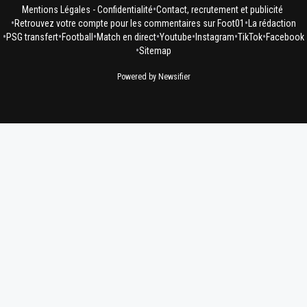
•
Mentions Légales - Confidentialité
Contact, recrutement et publicité
•
•
Retrouvez votre compte pour les commentaires sur Foot01
La rédaction
•
•
•
•
•
•
•
PSG transfert
Football
Match en direct
Youtube
Instagram
TikTok
Facebook
•
Sitemap
Powered by Newsifier