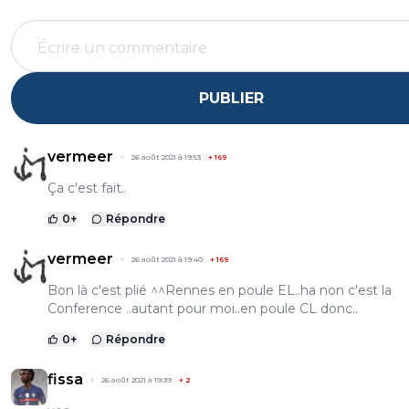
PUBLIER
vermeer
26 août 2021 à 19:53
+
169
Ça c'est fait..
0
+
Répondre
vermeer
26 août 2021 à 19:40
+
169
Bon là c'est plié ^^Rennes en poule EL..ha non c'est la
Conference ..autant pour moi..en poule CL donc..
0
+
Répondre
fissa
26 août 2021 à 19:39
+
2