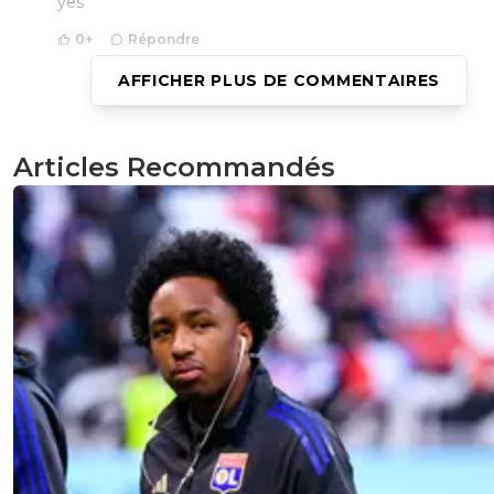
yes
0
+
Répondre
AFFICHER PLUS DE COMMENTAIRES
fissa
26 août 2021 à 18:42
+
2
on est bien là ^^
Articles Recommandés
0
+
Répondre
fissa
26 août 2021 à 18:42
+
2
Aguerrrd
0
+
Répondre
fissa
26 août 2021 à 18:42
+
2
Goaal
0
+
Répondre
champion-mon-fr-re
26 août 2021 à 18:16
+
0