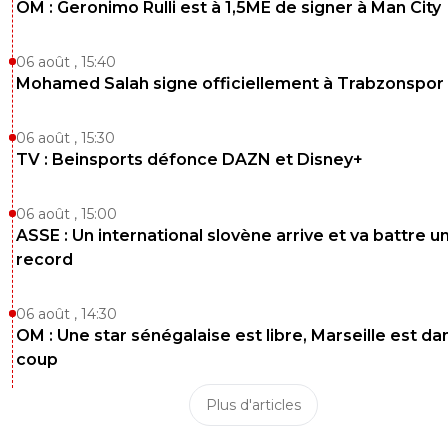
OM : Geronimo Rulli est à 1,5ME de signer à Man City
06 août , 15:40
Mohamed Salah signe officiellement à Trabzonspor
06 août , 15:30
TV : Beinsports défonce DAZN et Disney+
06 août , 15:00
ASSE : Un international slovène arrive et va battre u
record
06 août , 14:30
OM : Une star sénégalaise est libre, Marseille est dan
coup
Plus d'articles