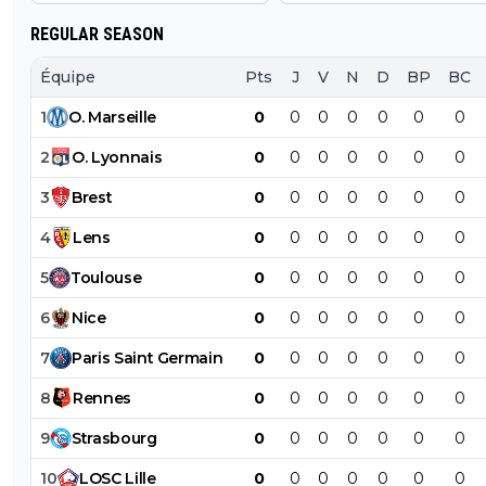
REGULAR SEASON
Équipe
Pts
J
V
N
D
BP
BC
1
O
.
Marseille
0
0
0
0
0
0
0
2
O
.
Lyonnais
0
0
0
0
0
0
0
3
Brest
0
0
0
0
0
0
0
4
Lens
0
0
0
0
0
0
0
5
Toulouse
0
0
0
0
0
0
0
6
Nice
0
0
0
0
0
0
0
7
Paris
Saint
Germain
0
0
0
0
0
0
0
8
Rennes
0
0
0
0
0
0
0
9
Strasbourg
0
0
0
0
0
0
0
10
LOSC
Lille
0
0
0
0
0
0
0