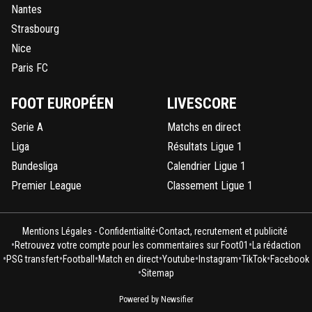
Nantes
Strasbourg
Nice
Paris FC
FOOT EUROPÉEN
LIVESCORE
Serie A
Matchs en direct
Liga
Résultats Ligue 1
Bundesliga
Calendrier Ligue 1
Premier League
Classement Ligue 1
•
Mentions Légales - Confidentialité
Contact, recrutement et publicité
•
•
Retrouvez votre compte pour les commentaires sur Foot01
La rédaction
•
•
•
•
•
•
•
PSG transfert
Football
Match en direct
Youtube
Instagram
TikTok
Facebook
•
Sitemap
Powered by Newsifier