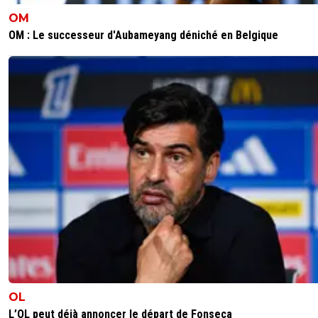
OM
lebedimonstre
06 juin 2012 à 18:08
+
0
OM : Le successeur d'Aubameyang déniché en Belgique
Content de savoir qu'ils pourront tirer leur coup , boire u
binouze et raconter leur vie sur twitter ...
0
+
Répondre
om-sweet-om
06 juin 2012 à 18:14
+
0
Quand c'est dit simplement ! ^^
0
+
Répondre
toufik78
06 juin 2012 à 18:09
+
0
T'as tout dit!!! M.D.R.!!! :D
0
+
Répondre
OL
L’OL peut déjà annoncer le départ de Fonseca