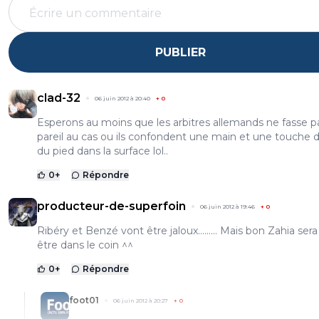
PUBLIER
clad-32
06 juin 2012 à 20:40
+
0
Esperons au moins que les arbitres allemands ne fasse p
pareil au cas ou ils confondent une main et une touche d
du pied dans la surface lol..
0
+
Répondre
producteur-de-superfoin
06 juin 2012 à 19:46
+
0
Ribéry et Benzé vont être jaloux......... Mais bon Zahia ser
être dans le coin ^^
0
+
Répondre
foot01
06 juin 2012 à 20:27
+
0