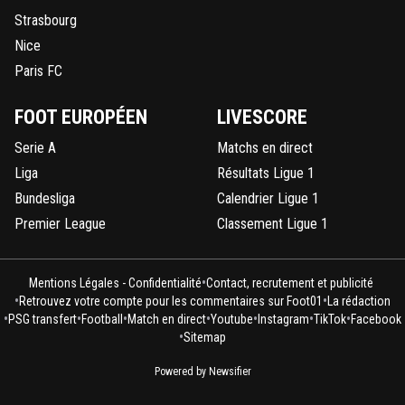
Strasbourg
Nice
Paris FC
FOOT EUROPÉEN
LIVESCORE
Serie A
Matchs en direct
Liga
Résultats Ligue 1
Bundesliga
Calendrier Ligue 1
Premier League
Classement Ligue 1
•
Mentions Légales - Confidentialité
Contact, recrutement et publicité
•
•
Retrouvez votre compte pour les commentaires sur Foot01
La rédaction
•
•
•
•
•
•
•
PSG transfert
Football
Match en direct
Youtube
Instagram
TikTok
Facebook
•
Sitemap
Powered by Newsifier