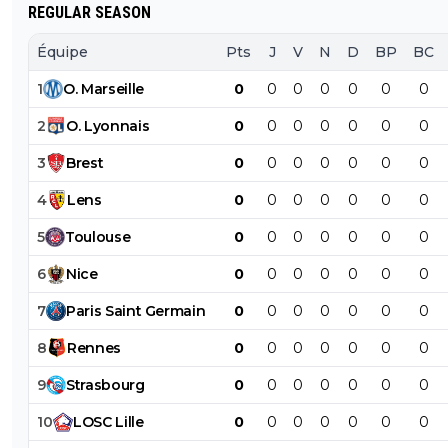
REGULAR SEASON
Équipe
Pts
J
V
N
D
BP
BC
1
O
.
Marseille
0
0
0
0
0
0
0
2
O
.
Lyonnais
0
0
0
0
0
0
0
3
Brest
0
0
0
0
0
0
0
4
Lens
0
0
0
0
0
0
0
5
Toulouse
0
0
0
0
0
0
0
6
Nice
0
0
0
0
0
0
0
7
Paris
Saint
Germain
0
0
0
0
0
0
0
8
Rennes
0
0
0
0
0
0
0
9
Strasbourg
0
0
0
0
0
0
0
10
LOSC
Lille
0
0
0
0
0
0
0