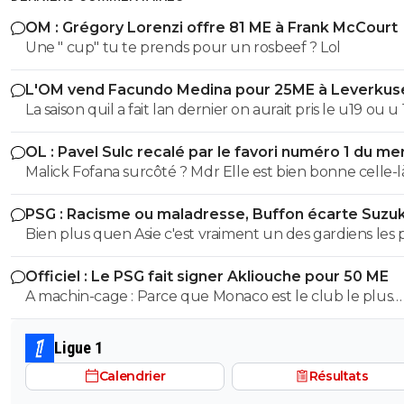
OM : Grégory Lorenzi offre 81 ME à Frank McCourt
Une " cup" tu te prends pour un rosbeef ? Lol
L'OM vend Facundo Medina pour 25ME à Leverkus
La saison quil a fait lan dernier on aurait pris le u19 ou u
son poste ils auraient pas fait pire, il a ete blessé plus 1/3
OL : Pavel Sulc recalé par le favori numéro 1 du me
saison et le peu de fois où on l'a vue bah putain...je sais 
Malick Fofana surcôté ? Mdr Elle est bien bonne cell
lors de quel match tu l'a vu bon, moi jai surtout vue so
bide et ses croissants a la place des pieds et faire des fau
PSG : Racisme ou maladresse, Buffon écarte Suzuk
duel sur 3..
Bien plus quen Asie c'est vraiment un des gardiens les 
prometteur au monde, et sa coupe du monde plutot réussi
Officiel : Le PSG fait signer Akliouche pour 50 ME
aussi..
A machin-cage : Parce que Monaco est le club le plus
puissant financièrement après le PSG... et qu'il peut aus
avoir des joueurs de qualité. Le PSG en a bien conscience.
Ligue 1
C'est pour ça que Campos et le PSG tiennent à ce que
Calendrier
Résultats
Maghnès Akliouche soit sur le banc du PSG.