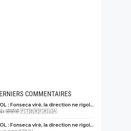
ERNIERS COMMENTAIRES
OL : Fonseca viré, la direction ne rigole
plus
👍 🤣🤣🤣 🇵🇹🇧🇷🇫🇷🇺🇦
OL : Fonseca viré, la direction ne rigole
plus