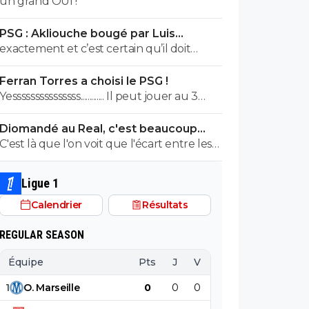
un grand OUI !
PSG : Akliouche bougé par Luis
Enrique, premier avertissement
exactement et c’est certain qu’il doit
bosser s’il veut y arriver… 😏🇵🇹🇧🇷🇫🇷
Ferran Torres a choisi le PSG !
🇺🇦
Yesssssssssssssss............. Il peut jouer au 3
postes de devant et il est vraiment très
Diomandé au Real, c'est beaucoup
bon ....
plus que 120 ME
C'est là que l'on voit que l'écart entre les
clubs avant d'être sportif est financier.
Tant mieux pour ces clubs, je ne crierai
Ligue 1
pas à l'injustice. Mais réussir à avoir des
Calendrier
Résultats
bons résultats, sur la durée, quand tu n'as
pas un rond, est une anomalie dans ce
REGULAR SEASON
foot là.
Équipe
Pts
J
V
N
D
BP
B
1
O
.
Marseille
0
0
0
0
0
0