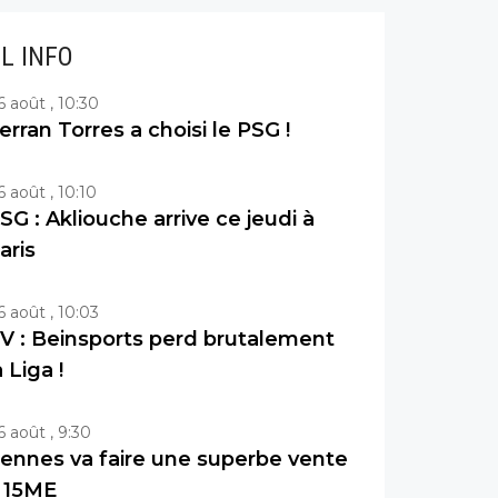
IL INFO
6 août , 10:30
erran Torres a choisi le PSG !
6 août , 10:10
SG : Akliouche arrive ce jeudi à
aris
6 août , 10:03
V : Beinsports perd brutalement
a Liga !
6 août , 9:30
ennes va faire une superbe vente
 15ME