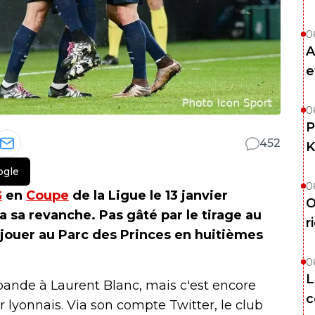
0
A
e
0
P
452
K
ogle
0
G
en
Coupe
de la Ligue le 13 janvier
O
a sa revanche. Pas gâté par le tirage au
r
ejouer au Parc des Princes en huitièmes
0
L
 bande à Laurent Blanc, mais c'est encore
c
our lyonnais. Via son compte Twitter, le club