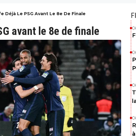
e Déjà Le PSG Avant Le 8e De Finale
F
7
SG avant le 8e de finale
0
F
0
P
P
0
T
l
0
R
à