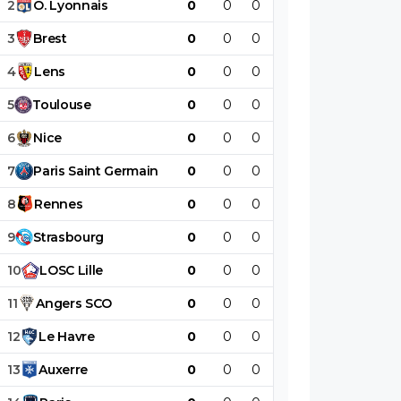
2
O
.
Lyonnais
0
0
0
0
0
0
3
Brest
0
0
0
0
0
0
4
Lens
0
0
0
0
0
0
5
Toulouse
0
0
0
0
0
0
6
Nice
0
0
0
0
0
0
7
Paris
Saint
Germain
0
0
0
0
0
0
8
Rennes
0
0
0
0
0
0
9
Strasbourg
0
0
0
0
0
0
10
LOSC
Lille
0
0
0
0
0
0
11
Angers
SCO
0
0
0
0
0
0
12
Le
Havre
0
0
0
0
0
0
13
Auxerre
0
0
0
0
0
0