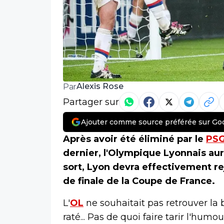
Alexis Rose
Par
Partager sur
Ajouter comme source préférée sur Go
Après avoir été éliminé par le
PS
dernier, l'Olympique Lyonnais aur
sort, Lyon devra effectivement r
de finale de la Coupe de France.
L'
OL
ne souhaitait pas retrouver la
raté... Pas de quoi faire tarir l'hum