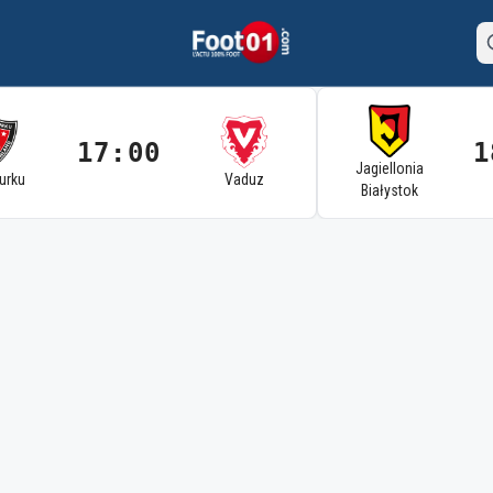
17:00
1
Jagiellonia
Turku
Vaduz
Białystok