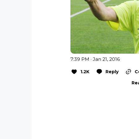
7:39 PM · Jan 21, 2016
1.2K
Reply
C
Rea