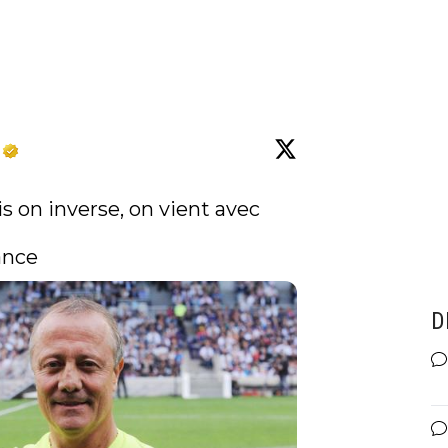
is on inverse, on vient avec 
ance
D