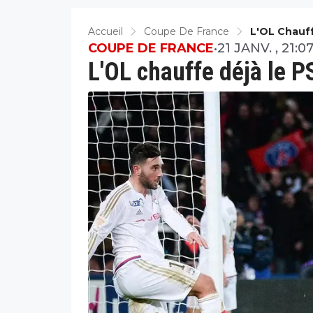
Accueil
Coupe De France
L'OL Chauff
COUPE DE FRANCE
•
21 JANV. , 21:0
L'OL chauffe déjà le P