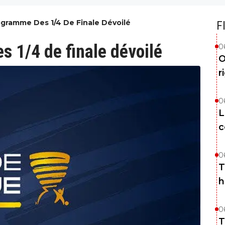
ogramme Des 1/4 De Finale Dévoilé
F
s 1/4 de finale dévoilé
0
O
r
0
L
c
0
T
h
0
T