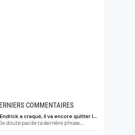
ERNIERS COMMENTAIRES
Endrick a craqué, il va encore quitter le
Real
Je doute pas de ta dernière phrase.
Cependant je pense qu'on a d'autres