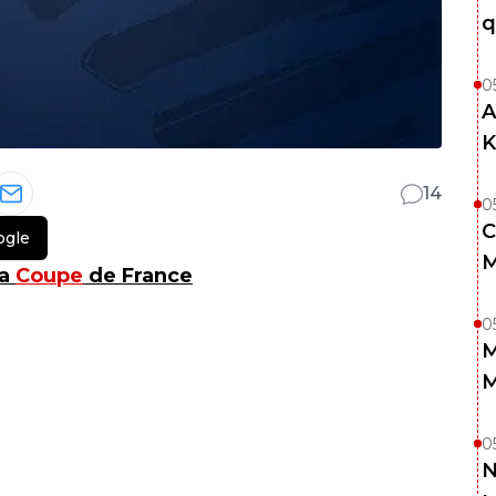
q
0
A
K
14
0
C
ogle
M
la
Coupe
de France
0
M
M
0
N