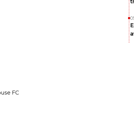
t
0
E
a
louse FC