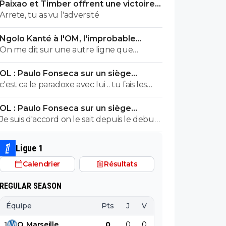
Paixao et Timber offrent une victoire
problèmes en ce moment que ca.
convaincante à l'OM
Arrete, tu as vu l'adversité
Ngolo Kanté à l'OM, l'improbable
transfert annoncé en Turquie
On me dit sur une autre ligne que
Skoblar serait proche de remettre les
OL : Paulo Fonseca sur un siège
crampons.
éjectable
c'est ca le paradoxe avec lui .. tu fais les
bons choix en fin de saison t'es 3eme ...
OL : Paulo Fonseca sur un siège
éjectable
Je suis d'accord on le sait depuis le debut
et le depart de moriera a finalement
encore plus affaibli le groupe qu'on
Ligue 1
pouvait le penser ... Mais l argent c'est plus
Calendrier
Résultats
important au final .. car juste une qualif te
permet de gagner plus qu'un quart de
REGULAR SEASON
c3
Équipe
Pts
J
V
N
D
BP
B
1
O
.
Marseille
0
0
0
0
0
0