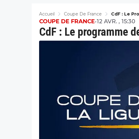
Accueil
Coupe De France
CdF : Le Pr
COUPE DE FRANCE
•
12 AVR. , 15:30
CdF : Le programme de