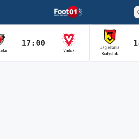
17:00
1
Jagiellonia
Turku
Vaduz
Białystok