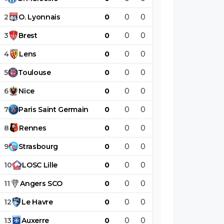
2
O
.
Lyonnais
0
0
0
0
0
0
3
Brest
0
0
0
0
0
0
4
Lens
0
0
0
0
0
0
5
Toulouse
0
0
0
0
0
0
6
Nice
0
0
0
0
0
0
7
Paris
Saint
Germain
0
0
0
0
0
0
8
Rennes
0
0
0
0
0
0
9
Strasbourg
0
0
0
0
0
0
10
LOSC
Lille
0
0
0
0
0
0
11
Angers
SCO
0
0
0
0
0
0
12
Le
Havre
0
0
0
0
0
0
13
Auxerre
0
0
0
0
0
0