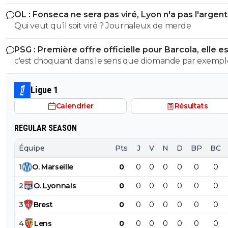
Autant au rugby pourquoi pas, au foot c'est autre chose !
panic buy, Blanc a bien validé ce joueur, je ne vois pas l
OL : Fonseca ne sera pas viré, Lyon n'a pas l'argen
raccourci.
0
+
Répondre
le faire
Qui veut qu’il soit viré ? Journaleux de merde
PSG : Première offre officielle pour Barcola, elle e
choquante
c'est choquant dans le sens que diomande par exempl
parte pour 140 millions apres 1 seule bonne saison en
bundesliga,l'annee derniere liverpool n'avait pas hesité 
Ligue 1
prendre isaak 150 millions,wirtz 130 millions!La on p)arle
Calendrier
Résultats
double champion d'europe,international,encore tres j
et qui a prouvé (sans compter sa marge de progression)
REGULAR SEASON
parce qu'on est un club francais on devrait leur faire de
fleurs et s'agenouiller devant eux
Équipe
Pts
J
V
N
D
BP
BC
1
O
.
Marseille
0
0
0
0
0
0
0
2
O
.
Lyonnais
0
0
0
0
0
0
0
3
Brest
0
0
0
0
0
0
0
4
Lens
0
0
0
0
0
0
0