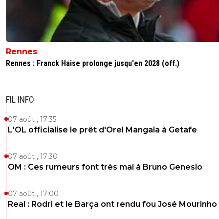
marrer
0
+
Répondre
king-magnus
03 août 2015 à 13:26
+
1
Rennes
c'est plutôt le foot business qui fait pitié.
Rennes : Franck Haise prolonge jusqu'en 2028 (off.)
0
+
Répondre
paul-mike
03 août 2015 à 13:24
+
0
FIL INFO
Reponds moi toi ! ^^
07 août , 17:35
0
+
Répondre
L'OL officialise le prêt d'Orel Mangala à Getafe
the-joker-km7
03 août 2015 à 13:28
+
0
07 août , 17:30
Je réfléchis.. sans c'est pas mal^^ c'est cher po
OM : Ces rumeurs font très mal à Bruno Genesio
que c'est.. mais le dilemme des gardiens est to
le même.. à ta place je le prends pas
07 août , 17:00
0
+
Répondre
Real : Rodri et le Barça ont rendu fou José Mourinho
paul-mike
03 août 2015 à 13:30
+
0