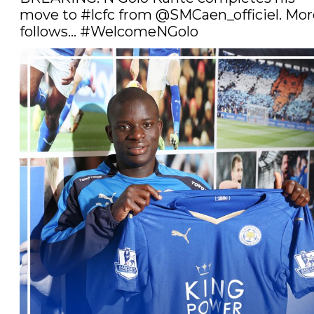
move to 
#lcfc
 from 
@SMCaen_officiel
. Mor
follows... 
#WelcomeNGolo