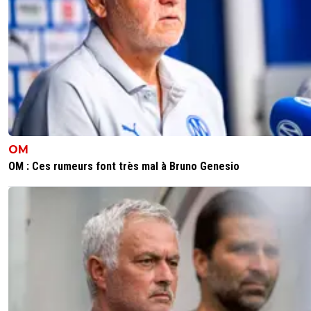
oui aussi ^^
0
+
Répondre
disqus_SvFbWRUoFa
03 août 2015 à 14:12
+
0
lemina est aussi bon que lui en tout cas face a la
juventus il avait rien a lui envier ! et pis diarra et diab
ont au top c meme pas comparable :)
0
+
Répondre
OM
schirrermathieu
03 août 2015 à 13:39
+
0
OM : Ces rumeurs font très mal à Bruno Genesio
l'Euro de pétanque?
0
+
Répondre
#azerty
03 août 2015 à 13:32
+
0
Et un de plus qui va doucement disparaitre. (Cabella &am
cie...)
0
+
Répondre