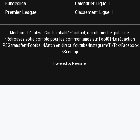
Bundesliga
Calendrier Ligue 1
Premier League
Classement Ligue 1
•
Mentions Légales - Confidentialité
Contact, recrutement et publicité
•
•
Retrouvez votre compte pour les commentaires sur Foot01
La rédaction
•
•
•
•
•
•
•
PSG transfert
Football
Match en direct
Youtube
Instagram
TikTok
Facebook
•
Sitemap
Powered by Newsifier