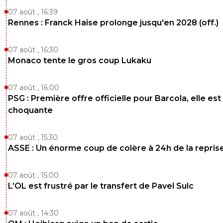
07 août , 16:39
oui ca va finir a pile ou face cette histoire
Rennes : Franck Haise prolonge jusqu'en 2028 (off.)
0
+
Répondre
07 août , 16:30
manuba
03 août 2015 à 13:22
+
0
Monaco tente le gros coup Lukaku
bonne chance ngolo. maintenant on vire duhamel et on
achete un 9 et c'est bon.
07 août , 16:00
0
+
Répondre
PSG : Première offre officielle pour Barcola, elle est
choquante
normand72
03 août 2015 à 14:19
+
0
demande d’échange avec Le Bihan faite... à voir, 
07 août , 15:30
Bihan est ok, manque plus que l'accord du Havre...
ASSE : Un énorme coup de colère à 24h de la repris
0
+
Répondre
07 août , 15:00
suarez-16-ajax
03 août 2015 à 14:39
+
0
L’OL est frustré par le transfert de Pavel Sulc
Font chier les pollueurs du Havre !
0
+
Répondre
07 août , 14:30