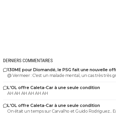
0
+
Répondre
normand72
03 août 2015 à 14:24
+
0
complètement... Mais le pire est à venir la sais
prochaine sera une boucherie...
0
+
Répondre
luxcifer
03 août 2015 à 13:27
+
0
mouaip, triste.
DERNIERS COMMENTAIRES
0
+
Répondre
130ME pour Diomandé, le PSG fait une nouvelle off
kopeurfilde-ol-idf
03 août 2015 à 16:12
+
15
@ Vermeer : C'est un malade mental, un cas très très gr
Beaucoup plus grave que l'autre porc sur maxi.
J'espère que tu te trompes. J'espère qu'on sau
utilisé l'argent obtenu en Premier League
L'OL offre Caleta-Car à une seule condition
AH AH AH AH AH AH
0
+
Répondre
L'OL offre Caleta-Car à une seule condition
alexx-auvergnat-lyonnais
03 août 2015 à 13:20
+
0
On était un temps sur Carvalho et Guido Rodriguez... 