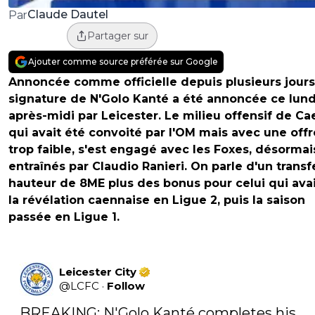
Claude Dautel
Par
Partager sur
Ajouter comme source préférée sur Google
Annoncée comme officielle depuis plusieurs jours,
signature de N'Golo Kanté a été annoncée ce lund
après-midi par Leicester. Le milieu offensif de Ca
qui avait été convoité par l'OM mais avec une offr
trop faible, s'est engagé avec les Foxes, désormai
entraînés par Claudio Ranieri. On parle d'un transf
hauteur de 8ME plus des bonus pour celui qui avai
la révélation caennaise en Ligue 2, puis la saison
passée en Ligue 1.
Leicester City
@
LCFC
·
Follow
BREAKING: N'Golo Kanté completes his 