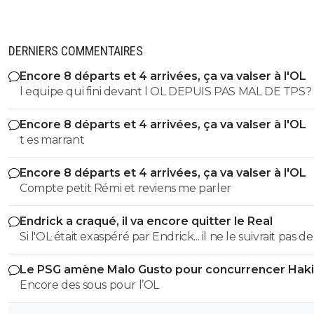
DERNIERS COMMENTAIRES
Encore 8 départs et 4 arrivées, ça va valser à l'OL
l equipe qui fini devant l OL DEPUIS PAS MAL DE TPS? lol. t
es tro malin toi
Encore 8 départs et 4 arrivées, ça va valser à l'OL
t es marrant
Encore 8 départs et 4 arrivées, ça va valser à l'OL
Compte petit Rémi et reviens me parler
Endrick a craqué, il va encore quitter le Real
Si l'OL était exaspéré par Endrick... il ne le suivrait pas de
près. Bref... Quand l'équipe sera complète... ce sera beaucoup
Le PSG amène Malo Gusto pour concurrencer Hak
mieux.
Encore des sous pour l’OL