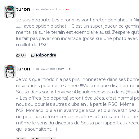
turon
02 janvier 2020 à 23:22
+
0
Je suis dégouté.Les girondins vont prêter Benrahou à N
....... avec option d'achat !!!!C'est un super joueur ce gamin
mentalité sur le terrain est exemplaire aussi. J'espère qu
lui fait pas payer son incartade (posé sur une photo avec
maillot du PSG).
0
+
Répondre
turon
02 janvier 2020 à 18:27
+
0
Je vois que modo n'a pas pris l'honnêteté dans ses bonn
résolutions pour cette année !!!Voici ce que disait entre a
Sousa dans son interview : @paulomcdsousa dans @sudo
« Les offres (de départs) seront évaluées, c’est normal p
nous ou pour les autres clubs en , à part le PSG. Même
l'AS_Monaco, qui a un avantage fiscal et qui investit bea
ne peut pas refuser certaines offres. »Ca recadre tout de
même le sens du discours de Sousa par rapport aux recr
qu'ils souhaitent. ;-)