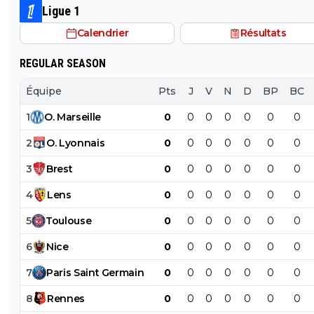
Ligue 1
Calendrier
Résultats
REGULAR SEASON
Équipe
Pts
J
V
N
D
BP
BC
1
O
.
Marseille
0
0
0
0
0
0
0
2
O
.
Lyonnais
0
0
0
0
0
0
0
3
Brest
0
0
0
0
0
0
0
4
Lens
0
0
0
0
0
0
0
5
Toulouse
0
0
0
0
0
0
0
6
Nice
0
0
0
0
0
0
0
7
Paris
Saint
Germain
0
0
0
0
0
0
0
8
Rennes
0
0
0
0
0
0
0