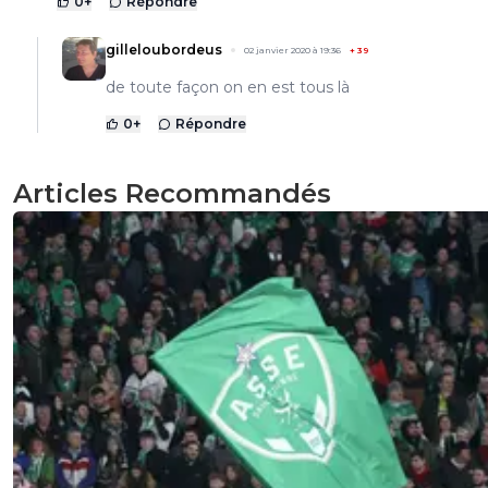
0
+
Répondre
gilleloubordeus
02 janvier 2020 à 19:36
+
39
de toute façon on en est tous là
0
+
Répondre
Articles Recommandés