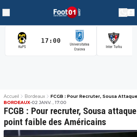
17:00
1
Universitatea
KuPS
Inter Turku
Craiova
Accueil
Bordeaux
FCGB : Pour Recruter, Sousa Attaqu
BORDEAUX
•
02 JANV. , 17:00
Point Faible Des Américains
FCGB : Pour recruter, Sousa attaque
point faible des Américains