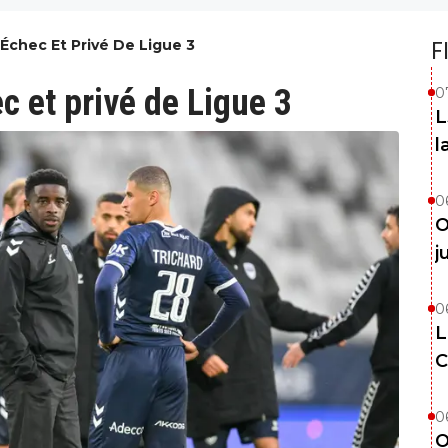
Échec Et Privé De Ligue 3
F
 et privé de Ligue 3
0
L
l
0
O
j
0
L
C
0
O