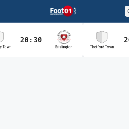
20:30
2
ry Town
Brislington
Thetford Town