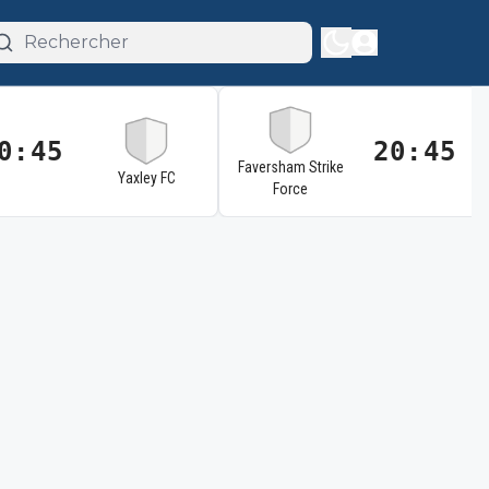
0:45
20:45
Faversham Strike
Yaxley FC
Force