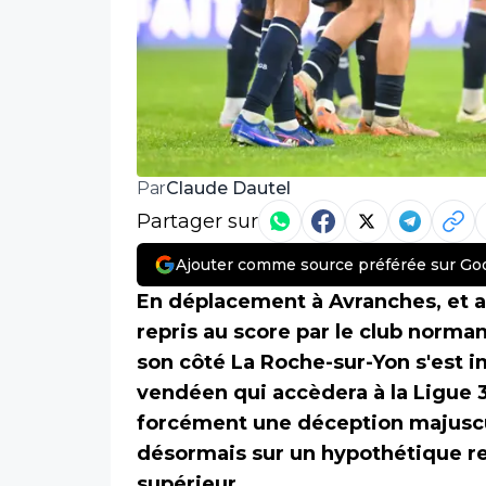
Claude Dautel
Par
Partager sur
Ajouter comme source préférée sur Go
En déplacement à Avranches, et a
repris au score par le club norman
son côté La Roche-sur-Yon s'est im
vendéen qui accèdera à la Ligue 3
forcément une déception majuscu
désormais sur un hypothétique re
supérieur.