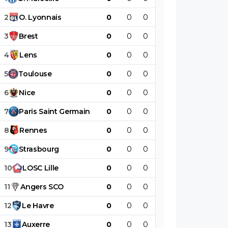
2
O
.
Lyonnais
0
0
0
0
0
0
3
Brest
0
0
0
0
0
0
4
Lens
0
0
0
0
0
0
5
Toulouse
0
0
0
0
0
0
6
Nice
0
0
0
0
0
0
7
Paris
Saint
Germain
0
0
0
0
0
0
8
Rennes
0
0
0
0
0
0
9
Strasbourg
0
0
0
0
0
0
10
LOSC
Lille
0
0
0
0
0
0
11
Angers
SCO
0
0
0
0
0
0
12
Le
Havre
0
0
0
0
0
0
13
Auxerre
0
0
0
0
0
0