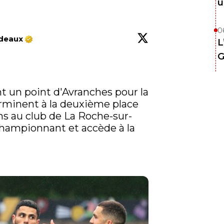
u
0
rdeaux
L
G
 un point d'Avranches pour la 
rminent à la deuxième place 
ons au club de La Roche-sur-
hampionnant et accède à la 