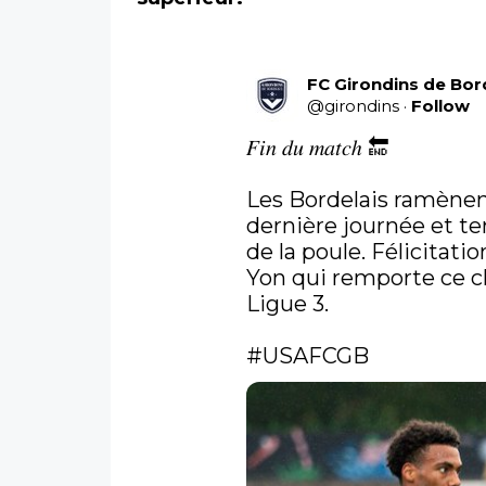
FC Girondins de Bo
@
girondins
·
Follow
𝐹𝑖𝑛 𝑑𝑢 𝑚𝑎𝑡𝑐ℎ 🔚

Les Bordelais ramènent
dernière journée et te
de la poule. Félicitati
Yon qui remporte ce c
Ligue 3.

#USAFCGB