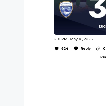
6:01 PM · May 16, 2026
624
Reply
C
Rea