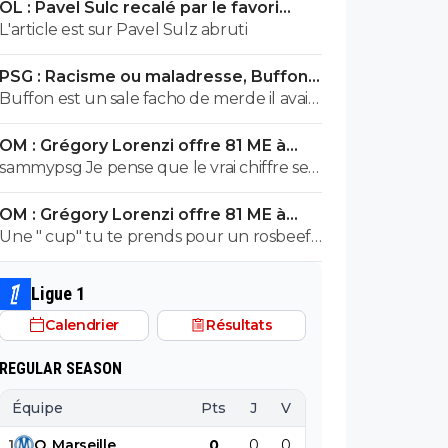
OL : Pavel Sulc recalé par le favori
exploser en vol avec ses différentes
numéro 1 du mercato
L'article est sur Pavel Sulz abruti
révélations
PSG : Racisme ou maladresse, Buffon
écarte Suzuki
Buffon est un sale facho de merde il avait
le numéro 88 cetait pas un hasard...
OM : Grégory Lorenzi offre 81 ME à
Frank McCourt
sammypsg Je pense que le vrai chiffre se
situe entre 620 et 700 M
OM : Grégory Lorenzi offre 81 ME à
Frank McCourt
Une " cup" tu te prends pour un rosbeef
? Lol
Ligue 1
Calendrier
Résultats
REGULAR SEASON
Équipe
Pts
J
V
N
D
BP
B
1
O
.
Marseille
0
0
0
0
0
0