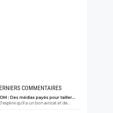
ERNIERS COMMENTAIRES
OM : Des médias payés pour tailler
l’OL, McCourt accusé
J'espère qu'il a un bon avocat et de
bonnes preuves parce qu'il va vite