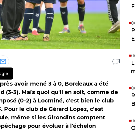
F
0
P
E
0
1
L
m
ogle
près avoir mené 3 à 0, Bordeaux a été
0
d (3-3). Mais quoi qu'il en soit, comme de
R
posé (0-2) à Locminé, c'est bien le club
B
. Pour le club de Gérard Lopez, c'est
le, même si les Girondins comptent
0
pêchage pour évoluer à l'échelon
O