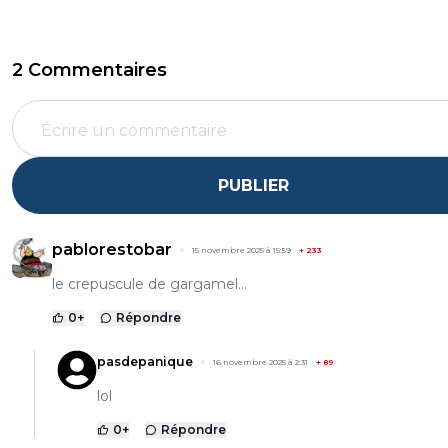
2 Commentaires
PUBLIER
pablorestobar
15 novembre 2025 à 15:59
+
233
le crepuscule de gargamel...
0
+
Répondre
pasdepanique
16 novembre 2025 à 2:31
+
89
lol
0
+
Répondre