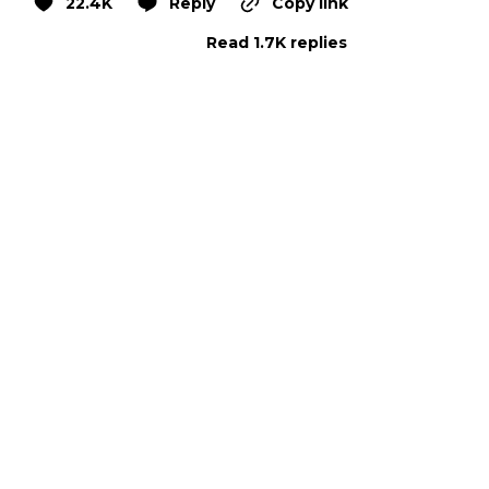
22.4K
Reply
Copy link
Read 1.7K replies