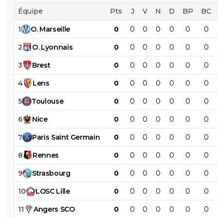
Équipe
Pts
J
V
N
D
BP
BC
1
O
.
Marseille
0
0
0
0
0
0
0
2
O
.
Lyonnais
0
0
0
0
0
0
0
3
Brest
0
0
0
0
0
0
0
4
Lens
0
0
0
0
0
0
0
5
Toulouse
0
0
0
0
0
0
0
6
Nice
0
0
0
0
0
0
0
7
Paris
Saint
Germain
0
0
0
0
0
0
0
8
Rennes
0
0
0
0
0
0
0
9
Strasbourg
0
0
0
0
0
0
0
10
LOSC
Lille
0
0
0
0
0
0
0
11
Angers
SCO
0
0
0
0
0
0
0