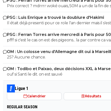
PSG : Ferran Torres arrive mercredi à Paris pour 5
Prix correct ? mdrrrr woké ouais, 50M a un de la fin de 
contrat, la blague, venez pas pleurer quand je reclame
PSG : Luis Enrique a trouvé la doublure d'Hakimi
sur Godts
Il était déjà presenti pour ce role l'an dernier mais il s'es
l'épaule en juin 2025 avec l'EDF et ça a pourri sa 1ere p
PSG : Ferran Torres arrive mercredi à Paris pour 5
de saison. Espérons que ça colle cette fois ci
pfff si c'est le cas on est des pigeons... la par contre ca va
choquer personne ? On galere a mettre 10M de plus sur
OM : Un colosse venu d'Allemagne dit oui à Marseil
Godts tout le monde m'explique "gneuh gneuh c'est
25? Aucune chance.
normal on veut pas surpayer" alors qu'on joue les gratt
10M pres. Mais un mec remplacant au Barca dans la derniere
OM : Todibo et Paixao, deux décisions XXL à Marsei
année de son contrat et qui a flop a city, mettre 50M 
ouf si Santi le dit. on est sauvé
eux ils otn eu Adeymi pour 29M on va vouloir me faire 
la pillule que c'est bien ? et allez vous faire foutre C'est
Kroupi Jr qu'il fallait putain !
Ligue 1
Calendrier
Résultats
REGULAR SEASON