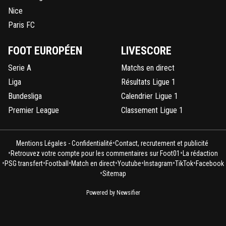
Nice
Paris FC
FOOT EUROPÉEN
LIVESCORE
Serie A
Matchs en direct
Liga
Résultats Ligue 1
Bundesliga
Calendrier Ligue 1
Premier League
Classement Ligue 1
•
Mentions Légales - Confidentialité
Contact, recrutement et publicité
•
•
Retrouvez votre compte pour les commentaires sur Foot01
La rédaction
•
•
•
•
•
•
•
PSG transfert
Football
Match en direct
Youtube
Instagram
TikTok
Facebook
•
Sitemap
Powered by Newsifier