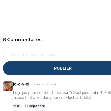
8 Commentaires
PUBLIER
jo-c-v-ni
01 août 2017 à 21:29
+
0
Logique pour ce club d'amateur :') Quel pied putin !!!! Enfi
justice tant attendue pour ces clochards &lt;3
0
+
Répondre