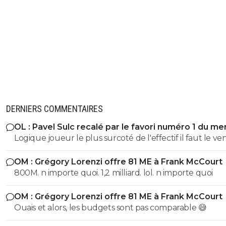
DERNIERS COMMENTAIRES
OL : Pavel Sulc recalé par le favori numéro 1 du me
Logique joueur le plus surcoté de l'effectif il faut le v
absolument il vaudra plus rien l'année prochaine
OM : Grégory Lorenzi offre 81 ME à Frank McCourt
800M. n importe quoi. 1,2 milliard. lol. n importe quoi
OM : Grégory Lorenzi offre 81 ME à Frank McCourt
Ouais et alors, les budgets sont pas comparable 😅