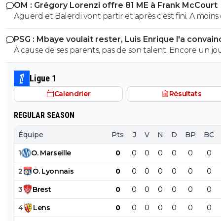
OM : Grégory Lorenzi offre 81 ME à Frank McCourt
Aguerd et Balerdi vont partir et après c'est fini. A moins d'une
offre irrefusable. Avec ça on va arriver a a peu près a 1
PSG : Mbaye voulait rester, Luis Enrique l'a convain
avec les salaires économisés
À cause de ses parents, pas de son talent. Encore un j
avec entourage nocif.
Ligue 1
Calendrier
Résultats
REGULAR SEASON
Équipe
Pts
J
V
N
D
BP
BC
1
O
.
Marseille
0
0
0
0
0
0
0
2
O
.
Lyonnais
0
0
0
0
0
0
0
3
Brest
0
0
0
0
0
0
0
4
Lens
0
0
0
0
0
0
0