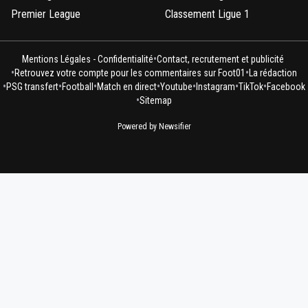
Premier League
Classement Ligue 1
•
Mentions Légales - Confidentialité
Contact, recrutement et publicité
•
•
Retrouvez votre compte pour les commentaires sur Foot01
La rédaction
•
•
•
•
•
•
•
PSG transfert
Football
Match en direct
Youtube
Instagram
TikTok
Facebook
•
Sitemap
Powered by Newsifier