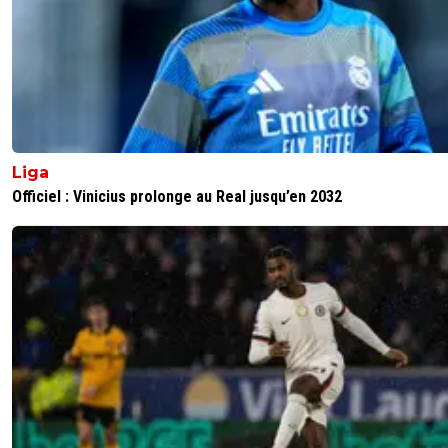
Prenez votre temps pour revenir surtout ^^
0
+
Répondre
Liga
Officiel : Vinicius prolonge au Real jusqu’en 2032