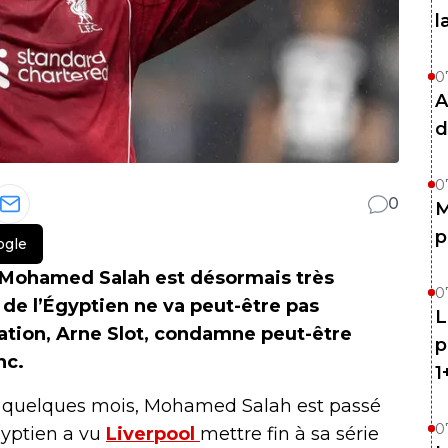
l
0
A
d
0
0
M
p
ogle
l, Mohamed Salah est désormais très
0
r de l’Égyptien ne va peut-être pas
L
mation, Arne Slot, condamne peut-être
p
nc.
1
 En quelques mois, Mohamed Salah est passé
0
gyptien a vu
Liverpool
mettre fin à sa série