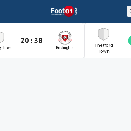
20:30
Thetford
ry Town
Brislington
Town