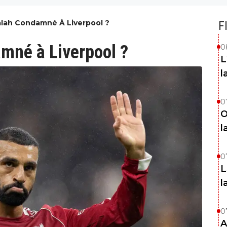
ah Condamné À Liverpool ?
F
né à Liverpool ?
0
L
l
0
O
l
0
L
l
0
A