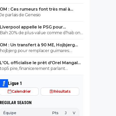
salaire annuel qui est, à 500000e près,
OM : Ces rumeurs font très mal à
égal à la masse salariale brute de l effectif
Bruno Genesio
Je parlais de Genesio
entier de malaga en liga 😂
Liverpool appelle le PSG pour
renoncer à Barcola
Bah 20% de plus-value comme d'hab on
prend
OM : Un transfert à 90 ME, Hojbjerg
s'en va
hojbjerg pour remplacer guimares:
mouillez vous la nuque avant quand
L'OL officialise le prêt d'Orel Mangala
même
à Getafe
top5 pire, finanicerement parlant
surement, sportivement parlant on a eu
des casseroles bien pire
Ligue 1
Calendrier
Résultats
REGULAR SEASON
Équipe
Pts
J
V
N
D
BP
B