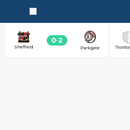
0
2
Sheffield
Thornbu
Parkgate