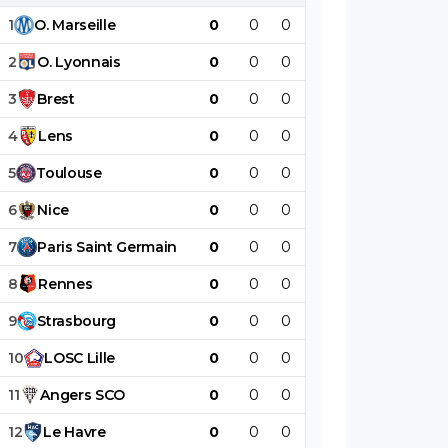
1
O
.
Marseille
0
0
0
0
0
0
2
O
.
Lyonnais
0
0
0
0
0
0
3
Brest
0
0
0
0
0
0
4
Lens
0
0
0
0
0
0
5
Toulouse
0
0
0
0
0
0
6
Nice
0
0
0
0
0
0
7
Paris
Saint
Germain
0
0
0
0
0
0
8
Rennes
0
0
0
0
0
0
9
Strasbourg
0
0
0
0
0
0
10
LOSC
Lille
0
0
0
0
0
0
11
Angers
SCO
0
0
0
0
0
0
12
Le
Havre
0
0
0
0
0
0