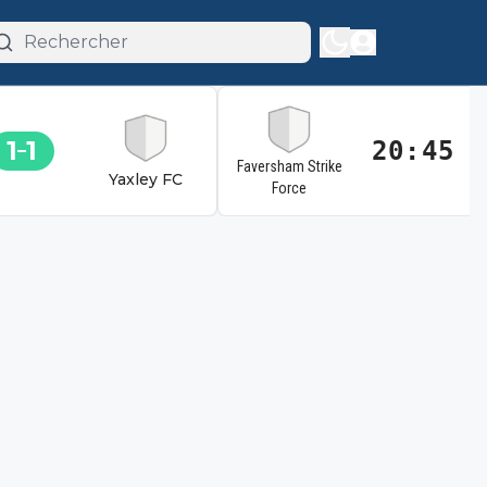
1
1
20:45
Faversham Strike
Yaxley FC
Force