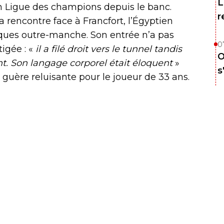
L
n Ligue des champions depuis le banc.
r
 rencontre face à Francfort, l’Égyptien
tiques outre-manche. Son entrée n’a pas
0
tigée : «
il a filé droit vers le tunnel tandis
O
nt. Son langage corporel était éloquent
»
s
ra guère reluisante pour le joueur de 33 ans.