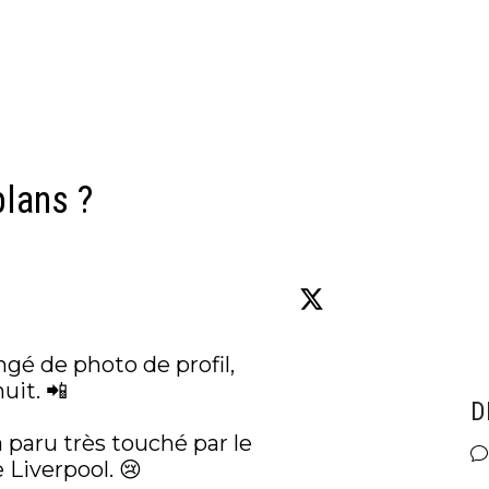
plans ?
é de photo de profil, 
it. 📲

D
 paru très touché par le 
 Liverpool. 😢 