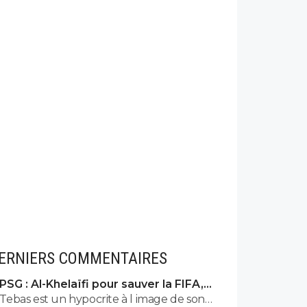
ERNIERS COMMENTAIRES
PSG : Al-Khelaïfi pour sauver la FIFA,
c'est son cauchemar
Tebas est un hypocrite à l image de son